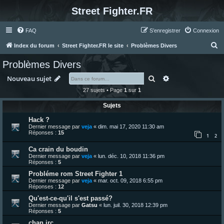
Street Fighter.FR
FAQ
S’enregistrer
Connexion
R
Index du forum
Street Fighter.FR le site
Problèmes Divers
e
Problèmes Divers
c
Rechercher
Recherche avanc
Nouveau sujet
h
27 sujets • Page
1
sur
1
e
Sujets
r
c
Hack ?
Dernier message par
veja
«
dim. mai 17, 2020 11:30 am
h
Réponses :
15
1
2
e
Ca crain du boudin
r
Dernier message par
veja
«
lun. déc. 10, 2018 11:36 pm
Réponses :
5
Probléme rom Street Fighter 1
Dernier message par
veja
«
mar. oct. 09, 2018 6:55 pm
Réponses :
12
Qu'est-ce-qu'il s'est passé?
Dernier message par
Gatsu
«
lun. juil. 30, 2018 12:39 pm
Réponses :
5
chan irc