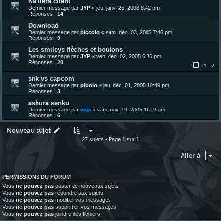
Kaillera client
Dernier message par
JYP
«
jeu. janv. 26, 2006 8:42 pm
Réponses :
14
Download
Dernier message par
piccolo
«
sam. déc. 03, 2005 7:46 pm
Réponses :
9
Les smileys flèches et boutons
Dernier message par
JYP
«
ven. déc. 02, 2005 6:36 pm
Réponses :
20
1
2
snk vs capcom
Dernier message par
pibolo
«
jeu. déc. 01, 2005 10:49 pm
Réponses :
3
ashura senku
Dernier message par
veja
«
sam. nov. 19, 2005 11:19 am
Réponses :
6
Nouveau sujet
27 sujets • Page
1
sur
1
Aller à
PERMISSIONS DU FORUM
Vous
ne pouvez pas
poster de nouveaux sujets
Vous
ne pouvez pas
répondre aux sujets
Vous
ne pouvez pas
modifier vos messages
Vous
ne pouvez pas
supprimer vos messages
Vous
ne pouvez pas
joindre des fichiers