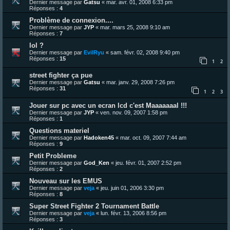
Dernier message par
Gatsu
«
mar. avr. 01, 2008 6:33 pm
Réponses :
4
Problème de connexion....
Dernier message par
JYP
«
mar. mars 25, 2008 9:10 am
Réponses :
7
lol ?
Dernier message par
EvilRyu
«
sam. févr. 02, 2008 9:40 pm
Réponses :
15
1
2
street fighter ça pue
Dernier message par
Gatsu
«
mar. janv. 29, 2008 7:26 pm
Réponses :
31
1
2
3
Jouer sur pc avec un ecran lcd c'est Maaaaaaal !!!
Dernier message par
JYP
«
ven. nov. 09, 2007 1:58 pm
Réponses :
1
Questions materiel
Dernier message par
Hadoken45
«
mar. oct. 09, 2007 7:44 am
Réponses :
9
Petit Probleme
Dernier message par
God_Ken
«
jeu. févr. 01, 2007 2:52 pm
Réponses :
2
Nouveau sur les EMUS
Dernier message par
veja
«
jeu. juin 01, 2006 3:30 pm
Réponses :
8
Super Street Fighter 2 Tournament Battle
Dernier message par
veja
«
lun. févr. 13, 2006 8:56 pm
Réponses :
3