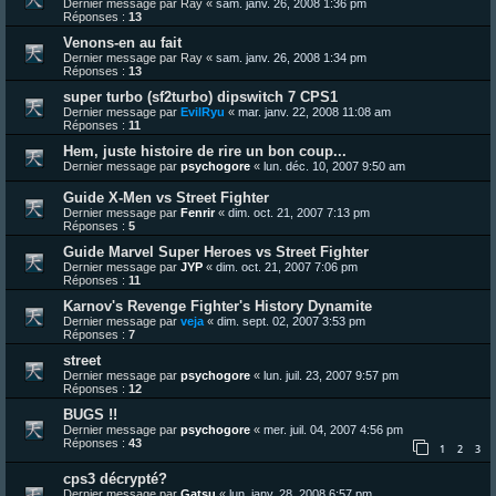
Dernier message par
Ray
«
sam. janv. 26, 2008 1:36 pm
Réponses :
13
Venons-en au fait
Dernier message par
Ray
«
sam. janv. 26, 2008 1:34 pm
Réponses :
13
super turbo (sf2turbo) dipswitch 7 CPS1
Dernier message par
EvilRyu
«
mar. janv. 22, 2008 11:08 am
Réponses :
11
Hem, juste histoire de rire un bon coup...
Dernier message par
psychogore
«
lun. déc. 10, 2007 9:50 am
Guide X-Men vs Street Fighter
Dernier message par
Fenrir
«
dim. oct. 21, 2007 7:13 pm
Réponses :
5
Guide Marvel Super Heroes vs Street Fighter
Dernier message par
JYP
«
dim. oct. 21, 2007 7:06 pm
Réponses :
11
Karnov's Revenge Fighter's History Dynamite
Dernier message par
veja
«
dim. sept. 02, 2007 3:53 pm
Réponses :
7
street
Dernier message par
psychogore
«
lun. juil. 23, 2007 9:57 pm
Réponses :
12
BUGS !!
Dernier message par
psychogore
«
mer. juil. 04, 2007 4:56 pm
Réponses :
43
1
2
3
cps3 décrypté?
Dernier message par
Gatsu
«
lun. janv. 28, 2008 6:57 pm