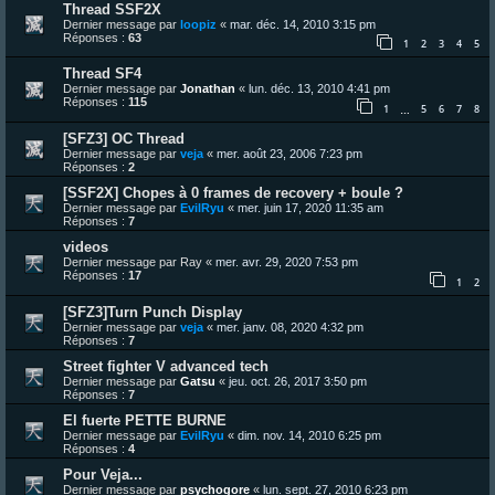
Thread SSF2X
Dernier message par
loopiz
«
mar. déc. 14, 2010 3:15 pm
Réponses :
63
1
2
3
4
5
Thread SF4
Dernier message par
Jonathan
«
lun. déc. 13, 2010 4:41 pm
Réponses :
115
1
5
6
7
8
…
[SFZ3] OC Thread
Dernier message par
veja
«
mer. août 23, 2006 7:23 pm
Réponses :
2
[SSF2X] Chopes à 0 frames de recovery + boule ?
Dernier message par
EvilRyu
«
mer. juin 17, 2020 11:35 am
Réponses :
7
videos
Dernier message par
Ray
«
mer. avr. 29, 2020 7:53 pm
Réponses :
17
1
2
[SFZ3]Turn Punch Display
Dernier message par
veja
«
mer. janv. 08, 2020 4:32 pm
Réponses :
7
Street fighter V advanced tech
Dernier message par
Gatsu
«
jeu. oct. 26, 2017 3:50 pm
Réponses :
7
El fuerte PETTE BURNE
Dernier message par
EvilRyu
«
dim. nov. 14, 2010 6:25 pm
Réponses :
4
Pour Veja...
Dernier message par
psychogore
«
lun. sept. 27, 2010 6:23 pm