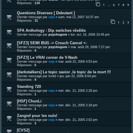
Réponses :
134
1
6
7
8
9
…
Questions Diverses [ Debutant ]
Dernier message par
veja
«
sam. mai 12, 2007 10:37 am
Réponses :
31
1
2
3
SFA Anthology : Dip switches révélés
Dernier message par
psychogore
«
lun. oct. 16, 2006 10:45 pm
[SFZ3] SEMI BUG -> Crouch Cancel <-
Dernier message par
psychogore
«
mar. août 29, 2006 7:27 pm
Réponses :
4
[SFZ3] Le VRAI corner de V-Nash
Dernier message par
veja
«
mar. août 22, 2006 4:53 pm
Réponses :
5
[darkstalkers] Le topic savior ,le topic de la mort !!!
Dernier message par
Invité
«
jeu. juin 22, 2006 8:04 pm
Réponses :
4
Standing 720
Dernier message par
veja
«
mer. déc. 21, 2005 2:28 pm
Réponses :
1
[HSF] ChunLi
Dernier message par
veja
«
mer. déc. 21, 2005 2:18 pm
Réponses :
1
Zangief pour les nuls!
Dernier message par
veja
«
mer. déc. 21, 2005 2:02 pm
Réponses :
3
[CVS2]