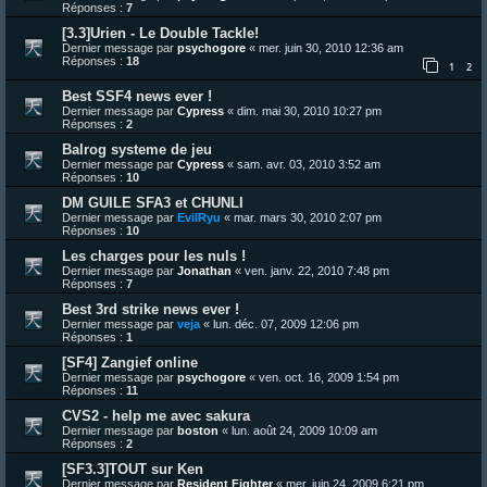
Réponses :
7
[3.3]Urien - Le Double Tackle!
Dernier message par
psychogore
«
mer. juin 30, 2010 12:36 am
Réponses :
18
1
2
Best SSF4 news ever !
Dernier message par
Cypress
«
dim. mai 30, 2010 10:27 pm
Réponses :
2
Balrog systeme de jeu
Dernier message par
Cypress
«
sam. avr. 03, 2010 3:52 am
Réponses :
10
DM GUILE SFA3 et CHUNLI
Dernier message par
EvilRyu
«
mar. mars 30, 2010 2:07 pm
Réponses :
10
Les charges pour les nuls !
Dernier message par
Jonathan
«
ven. janv. 22, 2010 7:48 pm
Réponses :
7
Best 3rd strike news ever !
Dernier message par
veja
«
lun. déc. 07, 2009 12:06 pm
Réponses :
1
[SF4] Zangief online
Dernier message par
psychogore
«
ven. oct. 16, 2009 1:54 pm
Réponses :
11
CVS2 - help me avec sakura
Dernier message par
boston
«
lun. août 24, 2009 10:09 am
Réponses :
2
[SF3.3]TOUT sur Ken
Dernier message par
Resident Fighter
«
mer. juin 24, 2009 6:21 pm