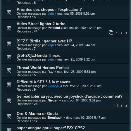
Réponses :
8
Priorités des chopes : l'explication?
Dernier message par
veja
«
mar. mai 05, 2009 5:52 pm
Réponses :
5
Aides Street fighter 2 turbo
Dernier message par
PeteMul
«
lun. mai 04, 2009 12:02 pm
Réponses :
44
1
2
3
[SFZ3] Birdie : gagner avec HP
Dernier message par
veja
«
ven. avr. 24, 2009 8:44 pm
Réponses :
7
[SSF2X]E.Honda Thread
Dernier message par
veja
«
mar. avr. 21, 2009 1:22 pm
Thread World Heroes Perfect
Dernier message par
Ray
«
mer. févr. 25, 2009 5:51 pm
Réponses :
5
Difficulté à SF3.3 à la manette
Dernier message par
EvilRyu
«
mer. févr. 25, 2009 2:06 am
Réponses :
9
Se réadapter au jeu, avec un joystick d'arcade : comment?
Dernier message par
Niegen
«
sam. oct. 04, 2008 3:01 pm
Réponses :
23
1
2
Oro & Akuma or Gouki
Dernier message par
Bourkach
«
dim. mars 02, 2008 5:47 am
Réponses :
12
super attaque gouki superSF2X CPS2