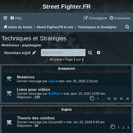
Street Fighter.FR
FAQ
S’enregistrer
Connexion
R
Index du forum
Street Fighter.FR le site
Techniques et Stratégies
e
Techniques et Stratégies
c
Modérateur :
psychogore
h
Rechercher
Recherche avanc
Nouveau sujet
e
46 sujets • Page
1
sur
1
r
Annonces
c
Notations
h
Dernier message par
veja
«
sam. nov. 05, 2005 2:20 pm
e
Liens pour vidéos
r
Dernier message par
EvilRyu
«
mar. janv. 19, 2021 10:00 am
Réponses :
233
1
13
14
15
16
…
Sujets
Theorie des combos
Dernier message par
Gousta06
«
mer. oct. 03, 2018 8:43 am
Réponses :
38
1
2
3