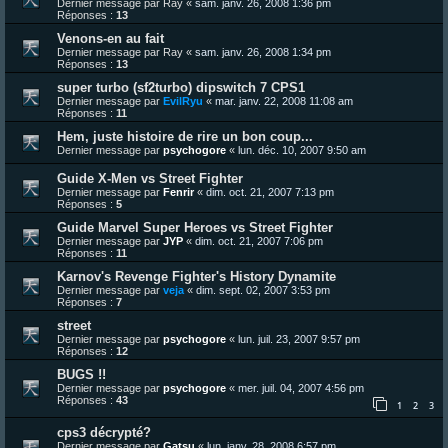
Dernier message par
Ray
«
sam. janv. 26, 2008 1:36 pm
Réponses :
13
Venons-en au fait
Dernier message par
Ray
«
sam. janv. 26, 2008 1:34 pm
Réponses :
13
super turbo (sf2turbo) dipswitch 7 CPS1
Dernier message par
EvilRyu
«
mar. janv. 22, 2008 11:08 am
Réponses :
11
Hem, juste histoire de rire un bon coup...
Dernier message par
psychogore
«
lun. déc. 10, 2007 9:50 am
Guide X-Men vs Street Fighter
Dernier message par
Fenrir
«
dim. oct. 21, 2007 7:13 pm
Réponses :
5
Guide Marvel Super Heroes vs Street Fighter
Dernier message par
JYP
«
dim. oct. 21, 2007 7:06 pm
Réponses :
11
Karnov's Revenge Fighter's History Dynamite
Dernier message par
veja
«
dim. sept. 02, 2007 3:53 pm
Réponses :
7
street
Dernier message par
psychogore
«
lun. juil. 23, 2007 9:57 pm
Réponses :
12
BUGS !!
Dernier message par
psychogore
«
mer. juil. 04, 2007 4:56 pm
Réponses :
43
1
2
3
cps3 décrypté?
Dernier message par
Gatsu
«
lun. janv. 28, 2008 6:57 pm