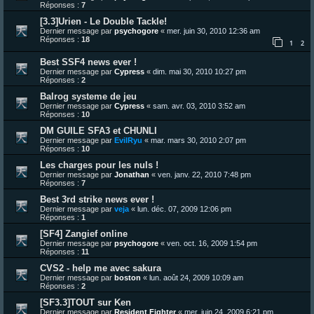
Réponses :
7
[3.3]Urien - Le Double Tackle!
Dernier message par
psychogore
«
mer. juin 30, 2010 12:36 am
Réponses :
18
1
2
Best SSF4 news ever !
Dernier message par
Cypress
«
dim. mai 30, 2010 10:27 pm
Réponses :
2
Balrog systeme de jeu
Dernier message par
Cypress
«
sam. avr. 03, 2010 3:52 am
Réponses :
10
DM GUILE SFA3 et CHUNLI
Dernier message par
EvilRyu
«
mar. mars 30, 2010 2:07 pm
Réponses :
10
Les charges pour les nuls !
Dernier message par
Jonathan
«
ven. janv. 22, 2010 7:48 pm
Réponses :
7
Best 3rd strike news ever !
Dernier message par
veja
«
lun. déc. 07, 2009 12:06 pm
Réponses :
1
[SF4] Zangief online
Dernier message par
psychogore
«
ven. oct. 16, 2009 1:54 pm
Réponses :
11
CVS2 - help me avec sakura
Dernier message par
boston
«
lun. août 24, 2009 10:09 am
Réponses :
2
[SF3.3]TOUT sur Ken
Dernier message par
Resident Fighter
«
mer. juin 24, 2009 6:21 pm