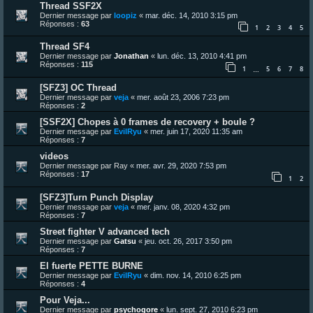
Thread SSF2X
Dernier message par
loopiz
«
mar. déc. 14, 2010 3:15 pm
Réponses :
63
1
2
3
4
5
Thread SF4
Dernier message par
Jonathan
«
lun. déc. 13, 2010 4:41 pm
Réponses :
115
1
5
6
7
8
…
[SFZ3] OC Thread
Dernier message par
veja
«
mer. août 23, 2006 7:23 pm
Réponses :
2
[SSF2X] Chopes à 0 frames de recovery + boule ?
Dernier message par
EvilRyu
«
mer. juin 17, 2020 11:35 am
Réponses :
7
videos
Dernier message par
Ray
«
mer. avr. 29, 2020 7:53 pm
Réponses :
17
1
2
[SFZ3]Turn Punch Display
Dernier message par
veja
«
mer. janv. 08, 2020 4:32 pm
Réponses :
7
Street fighter V advanced tech
Dernier message par
Gatsu
«
jeu. oct. 26, 2017 3:50 pm
Réponses :
7
El fuerte PETTE BURNE
Dernier message par
EvilRyu
«
dim. nov. 14, 2010 6:25 pm
Réponses :
4
Pour Veja...
Dernier message par
psychogore
«
lun. sept. 27, 2010 6:23 pm