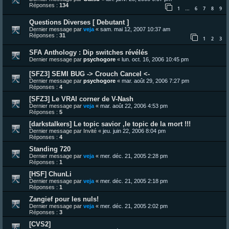
Réponses :
134
1
6
7
8
9
…
Questions Diverses [ Debutant ]
Dernier message par
veja
«
sam. mai 12, 2007 10:37 am
Réponses :
31
1
2
3
SFA Anthology : Dip switches révélés
Dernier message par
psychogore
«
lun. oct. 16, 2006 10:45 pm
[SFZ3] SEMI BUG -> Crouch Cancel <-
Dernier message par
psychogore
«
mar. août 29, 2006 7:27 pm
Réponses :
4
[SFZ3] Le VRAI corner de V-Nash
Dernier message par
veja
«
mar. août 22, 2006 4:53 pm
Réponses :
5
[darkstalkers] Le topic savior ,le topic de la mort !!!
Dernier message par
Invité
«
jeu. juin 22, 2006 8:04 pm
Réponses :
4
Standing 720
Dernier message par
veja
«
mer. déc. 21, 2005 2:28 pm
Réponses :
1
[HSF] ChunLi
Dernier message par
veja
«
mer. déc. 21, 2005 2:18 pm
Réponses :
1
Zangief pour les nuls!
Dernier message par
veja
«
mer. déc. 21, 2005 2:02 pm
Réponses :
3
[CVS2]