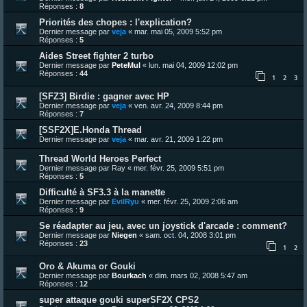
Réponses :
8
Priorités des chopes : l'explication?
Dernier message par
veja
«
mar. mai 05, 2009 5:52 pm
Réponses :
5
Aides Street fighter 2 turbo
Dernier message par
PeteMul
«
lun. mai 04, 2009 12:02 pm
Réponses :
44
1
2
3
[SFZ3] Birdie : gagner avec HP
Dernier message par
veja
«
ven. avr. 24, 2009 8:44 pm
Réponses :
7
[SSF2X]E.Honda Thread
Dernier message par
veja
«
mar. avr. 21, 2009 1:22 pm
Thread World Heroes Perfect
Dernier message par
Ray
«
mer. févr. 25, 2009 5:51 pm
Réponses :
5
Difficulté à SF3.3 à la manette
Dernier message par
EvilRyu
«
mer. févr. 25, 2009 2:06 am
Réponses :
9
Se réadapter au jeu, avec un joystick d'arcade : comment?
Dernier message par
Niegen
«
sam. oct. 04, 2008 3:01 pm
Réponses :
23
1
2
Oro & Akuma or Gouki
Dernier message par
Bourkach
«
dim. mars 02, 2008 5:47 am
Réponses :
12
super attaque gouki superSF2X CPS2