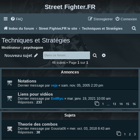
Street Fighter.FR
FAQ
S’enregistrer
Connexion
R
Index du forum
Street Fighter.FR le site
Techniques et Stratégies
e
Techniques et Stratégies
c
Modérateur :
psychogore
h
Rechercher
Recherche avanc
Nouveau sujet
e
46 sujets • Page
1
sur
1
r
Annonces
c
Notations
h
Dernier message par
veja
«
sam. nov. 05, 2005 2:20 pm
e
Liens pour vidéos
r
Dernier message par
EvilRyu
«
mar. janv. 19, 2021 10:00 am
Réponses :
233
1
13
14
15
16
…
Sujets
Theorie des combos
Dernier message par
Gousta06
«
mer. oct. 03, 2018 8:43 am
Réponses :
38
1
2
3