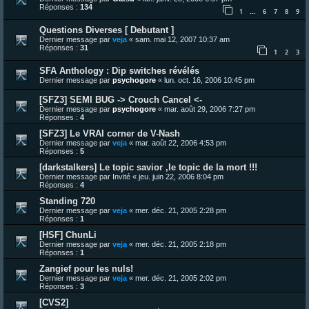
Réponses :
134
1
6
7
8
9
…
Questions Diverses [ Debutant ]
Dernier message par
veja
«
sam. mai 12, 2007 10:37 am
Réponses :
31
1
2
3
SFA Anthology : Dip switches révélés
Dernier message par
psychogore
«
lun. oct. 16, 2006 10:45 pm
[SFZ3] SEMI BUG -> Crouch Cancel <-
Dernier message par
psychogore
«
mar. août 29, 2006 7:27 pm
Réponses :
4
[SFZ3] Le VRAI corner de V-Nash
Dernier message par
veja
«
mar. août 22, 2006 4:53 pm
Réponses :
5
[darkstalkers] Le topic savior ,le topic de la mort !!!
Dernier message par
Invité
«
jeu. juin 22, 2006 8:04 pm
Réponses :
4
Standing 720
Dernier message par
veja
«
mer. déc. 21, 2005 2:28 pm
Réponses :
1
[HSF] ChunLi
Dernier message par
veja
«
mer. déc. 21, 2005 2:18 pm
Réponses :
1
Zangief pour les nuls!
Dernier message par
veja
«
mer. déc. 21, 2005 2:02 pm
Réponses :
3
[CVS2]