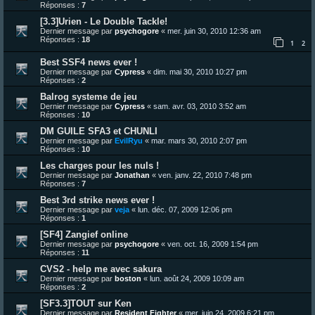
Réponses :
7
[3.3]Urien - Le Double Tackle!
Dernier message par
psychogore
«
mer. juin 30, 2010 12:36 am
Réponses :
18
1
2
Best SSF4 news ever !
Dernier message par
Cypress
«
dim. mai 30, 2010 10:27 pm
Réponses :
2
Balrog systeme de jeu
Dernier message par
Cypress
«
sam. avr. 03, 2010 3:52 am
Réponses :
10
DM GUILE SFA3 et CHUNLI
Dernier message par
EvilRyu
«
mar. mars 30, 2010 2:07 pm
Réponses :
10
Les charges pour les nuls !
Dernier message par
Jonathan
«
ven. janv. 22, 2010 7:48 pm
Réponses :
7
Best 3rd strike news ever !
Dernier message par
veja
«
lun. déc. 07, 2009 12:06 pm
Réponses :
1
[SF4] Zangief online
Dernier message par
psychogore
«
ven. oct. 16, 2009 1:54 pm
Réponses :
11
CVS2 - help me avec sakura
Dernier message par
boston
«
lun. août 24, 2009 10:09 am
Réponses :
2
[SF3.3]TOUT sur Ken
Dernier message par
Resident Fighter
«
mer. juin 24, 2009 6:21 pm