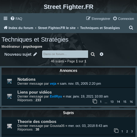
Street Fighter.FR
FAQ
S’enregistrer
Connexion
R
Index du forum
Street Fighter.FR le site
Techniques et Stratégies
e
Techniques et Stratégies
c
Modérateur :
psychogore
h
Rechercher
Recherche avanc
Nouveau sujet
e
46 sujets • Page
1
sur
1
r
Annonces
c
Notations
h
Dernier message par
veja
«
sam. nov. 05, 2005 2:20 pm
e
Liens pour vidéos
r
Dernier message par
EvilRyu
«
mar. janv. 19, 2021 10:00 am
Réponses :
233
1
13
14
15
16
…
Sujets
Theorie des combos
Dernier message par
Gousta06
«
mer. oct. 03, 2018 8:43 am
Réponses :
38
1
2
3