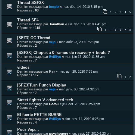
Thread SSF2X
Dernier message par
loopiz
«
mar. déc. 14, 2010 3:15 pm
Réponses :
63
1
2
3
4
5
Thread SF4
Dernier message par
Jonathan
«
lun. déc. 13, 2010 4:41 pm
Réponses :
115
1
5
6
7
8
…
[SFZ3] OC Thread
Dernier message par
veja
«
mer. août 23, 2006 7:23 pm
Réponses :
2
[SSF2X] Chopes à 0 frames de recovery + boule ?
Dernier message par
EvilRyu
«
mer. juin 17, 2020 11:35 am
Réponses :
7
videos
Dernier message par
Ray
«
mer. avr. 29, 2020 7:53 pm
Réponses :
17
1
2
[SFZ3]Turn Punch Display
Dernier message par
veja
«
mer. janv. 08, 2020 4:32 pm
Réponses :
7
Street fighter V advanced tech
Dernier message par
Gatsu
«
jeu. oct. 26, 2017 3:50 pm
Réponses :
7
El fuerte PETTE BURNE
Dernier message par
EvilRyu
«
dim. nov. 14, 2010 6:25 pm
Réponses :
4
Pour Veja...
Dernier message par
psychogore
«
lun. sept. 27, 2010 6:23 pm