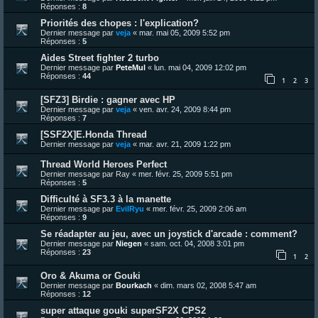
Réponses :
8
Priorités des chopes : l'explication?
Dernier message par
veja
«
mar. mai 05, 2009 5:52 pm
Réponses :
5
Aides Street fighter 2 turbo
Dernier message par
PeteMul
«
lun. mai 04, 2009 12:02 pm
Réponses :
44
1
2
3
[SFZ3] Birdie : gagner avec HP
Dernier message par
veja
«
ven. avr. 24, 2009 8:44 pm
Réponses :
7
[SSF2X]E.Honda Thread
Dernier message par
veja
«
mar. avr. 21, 2009 1:22 pm
Thread World Heroes Perfect
Dernier message par
Ray
«
mer. févr. 25, 2009 5:51 pm
Réponses :
5
Difficulté à SF3.3 à la manette
Dernier message par
EvilRyu
«
mer. févr. 25, 2009 2:06 am
Réponses :
9
Se réadapter au jeu, avec un joystick d'arcade : comment?
Dernier message par
Niegen
«
sam. oct. 04, 2008 3:01 pm
Réponses :
23
1
2
Oro & Akuma or Gouki
Dernier message par
Bourkach
«
dim. mars 02, 2008 5:47 am
Réponses :
12
super attaque gouki superSF2X CPS2