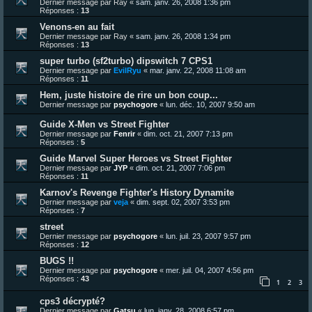
Dernier message par
Ray
«
sam. janv. 26, 2008 1:36 pm
Réponses :
13
Venons-en au fait
Dernier message par
Ray
«
sam. janv. 26, 2008 1:34 pm
Réponses :
13
super turbo (sf2turbo) dipswitch 7 CPS1
Dernier message par
EvilRyu
«
mar. janv. 22, 2008 11:08 am
Réponses :
11
Hem, juste histoire de rire un bon coup...
Dernier message par
psychogore
«
lun. déc. 10, 2007 9:50 am
Guide X-Men vs Street Fighter
Dernier message par
Fenrir
«
dim. oct. 21, 2007 7:13 pm
Réponses :
5
Guide Marvel Super Heroes vs Street Fighter
Dernier message par
JYP
«
dim. oct. 21, 2007 7:06 pm
Réponses :
11
Karnov's Revenge Fighter's History Dynamite
Dernier message par
veja
«
dim. sept. 02, 2007 3:53 pm
Réponses :
7
street
Dernier message par
psychogore
«
lun. juil. 23, 2007 9:57 pm
Réponses :
12
BUGS !!
Dernier message par
psychogore
«
mer. juil. 04, 2007 4:56 pm
Réponses :
43
1
2
3
cps3 décrypté?
Dernier message par
Gatsu
«
lun. janv. 28, 2008 6:57 pm