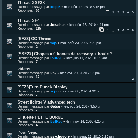
Thread SSF2X
Dernier message par
loopiz
«
mar. déc. 14, 2010 3:15 pm
Réponses :
63
1
2
3
4
5
Thread SF4
Dernier message par
Jonathan
«
lun. déc. 13, 2010 4:41 pm
Réponses :
115
1
5
6
7
8
…
[SFZ3] OC Thread
Dernier message par
veja
«
mer. août 23, 2006 7:23 pm
Réponses :
2
[SSF2X] Chopes à 0 frames de recovery + boule ?
Dernier message par
EvilRyu
«
mer. juin 17, 2020 11:35 am
Réponses :
7
videos
Dernier message par
Ray
«
mer. avr. 29, 2020 7:53 pm
Réponses :
17
1
2
[SFZ3]Turn Punch Display
Dernier message par
veja
«
mer. janv. 08, 2020 4:32 pm
Réponses :
7
Street fighter V advanced tech
Dernier message par
Gatsu
«
jeu. oct. 26, 2017 3:50 pm
Réponses :
7
El fuerte PETTE BURNE
Dernier message par
EvilRyu
«
dim. nov. 14, 2010 6:25 pm
Réponses :
4
Pour Veja...
Dernier message par
psychogore
«
lun. sept. 27, 2010 6:23 pm