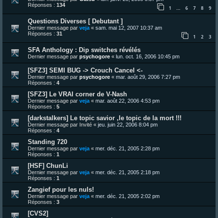
Réponses :
134
1
6
7
8
9
…
Questions Diverses [ Debutant ]
Dernier message par
veja
«
sam. mai 12, 2007 10:37 am
Réponses :
31
1
2
3
SFA Anthology : Dip switches révélés
Dernier message par
psychogore
«
lun. oct. 16, 2006 10:45 pm
[SFZ3] SEMI BUG -> Crouch Cancel <-
Dernier message par
psychogore
«
mar. août 29, 2006 7:27 pm
Réponses :
4
[SFZ3] Le VRAI corner de V-Nash
Dernier message par
veja
«
mar. août 22, 2006 4:53 pm
Réponses :
5
[darkstalkers] Le topic savior ,le topic de la mort !!!
Dernier message par
Invité
«
jeu. juin 22, 2006 8:04 pm
Réponses :
4
Standing 720
Dernier message par
veja
«
mer. déc. 21, 2005 2:28 pm
Réponses :
1
[HSF] ChunLi
Dernier message par
veja
«
mer. déc. 21, 2005 2:18 pm
Réponses :
1
Zangief pour les nuls!
Dernier message par
veja
«
mer. déc. 21, 2005 2:02 pm
Réponses :
3
[CVS2]