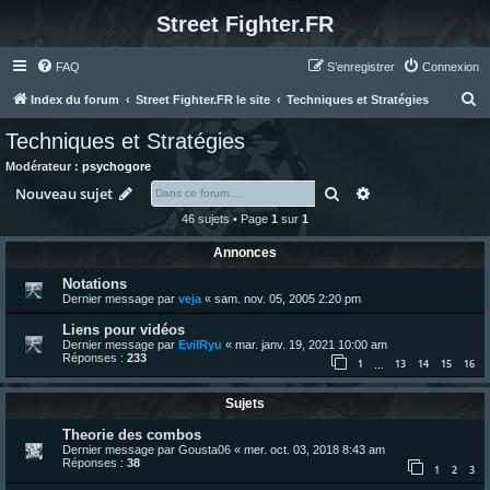
Street Fighter.FR
FAQ
S’enregistrer
Connexion
R
Index du forum
Street Fighter.FR le site
Techniques et Stratégies
e
Techniques et Stratégies
c
Modérateur :
psychogore
h
Rechercher
Recherche avanc
Nouveau sujet
e
46 sujets • Page
1
sur
1
r
Annonces
c
Notations
h
Dernier message par
veja
«
sam. nov. 05, 2005 2:20 pm
e
Liens pour vidéos
r
Dernier message par
EvilRyu
«
mar. janv. 19, 2021 10:00 am
Réponses :
233
1
13
14
15
16
…
Sujets
Theorie des combos
Dernier message par
Gousta06
«
mer. oct. 03, 2018 8:43 am
Réponses :
38
1
2
3