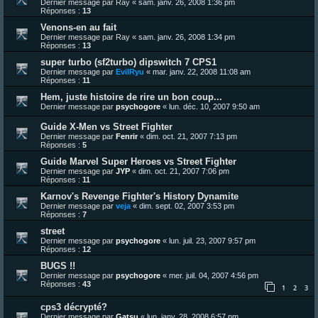
Dernier message par
Ray
«
sam. janv. 26, 2008 1:36 pm
Réponses :
13
Venons-en au fait
Dernier message par
Ray
«
sam. janv. 26, 2008 1:34 pm
Réponses :
13
super turbo (sf2turbo) dipswitch 7 CPS1
Dernier message par
EvilRyu
«
mar. janv. 22, 2008 11:08 am
Réponses :
11
Hem, juste histoire de rire un bon coup...
Dernier message par
psychogore
«
lun. déc. 10, 2007 9:50 am
Guide X-Men vs Street Fighter
Dernier message par
Fenrir
«
dim. oct. 21, 2007 7:13 pm
Réponses :
5
Guide Marvel Super Heroes vs Street Fighter
Dernier message par
JYP
«
dim. oct. 21, 2007 7:06 pm
Réponses :
11
Karnov's Revenge Fighter's History Dynamite
Dernier message par
veja
«
dim. sept. 02, 2007 3:53 pm
Réponses :
7
street
Dernier message par
psychogore
«
lun. juil. 23, 2007 9:57 pm
Réponses :
12
BUGS !!
Dernier message par
psychogore
«
mer. juil. 04, 2007 4:56 pm
Réponses :
43
1
2
3
cps3 décrypté?
Dernier message par
Gatsu
«
lun. janv. 28, 2008 6:57 pm