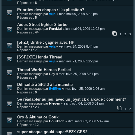
Réponses :
8
Priorités des chopes : l'explication?
Dernier message par
veja
«
mar. mai 05, 2009 5:52 pm
Réponses :
5
Aides Street fighter 2 turbo
Dernier message par
PeteMul
«
lun. mai 04, 2009 12:02 pm
Réponses :
44
1
2
3
[SFZ3] Birdie : gagner avec HP
Dernier message par
veja
«
ven. avr. 24, 2009 8:44 pm
Réponses :
7
[SSF2X]E.Honda Thread
Dernier message par
veja
«
mar. avr. 21, 2009 1:22 pm
Thread World Heroes Perfect
Dernier message par
Ray
«
mer. févr. 25, 2009 5:51 pm
Réponses :
5
Difficulté à SF3.3 à la manette
Dernier message par
EvilRyu
«
mer. févr. 25, 2009 2:06 am
Réponses :
9
Se réadapter au jeu, avec un joystick d'arcade : comment?
Dernier message par
Niegen
«
sam. oct. 04, 2008 3:01 pm
Réponses :
23
1
2
Oro & Akuma or Gouki
Dernier message par
Bourkach
«
dim. mars 02, 2008 5:47 am
Réponses :
12
super attaque gouki superSF2X CPS2