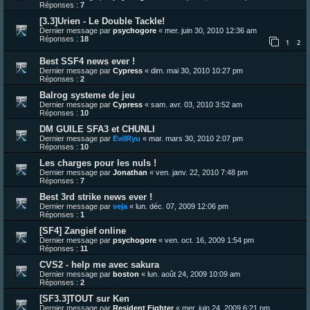
Réponses :
7
[3.3]Urien - Le Double Tackle!
Dernier message par
psychogore
«
mer. juin 30, 2010 12:36 am
Réponses :
18
1
2
Best SSF4 news ever !
Dernier message par
Cypress
«
dim. mai 30, 2010 10:27 pm
Réponses :
2
Balrog systeme de jeu
Dernier message par
Cypress
«
sam. avr. 03, 2010 3:52 am
Réponses :
10
DM GUILE SFA3 et CHUNLI
Dernier message par
EvilRyu
«
mar. mars 30, 2010 2:07 pm
Réponses :
10
Les charges pour les nuls !
Dernier message par
Jonathan
«
ven. janv. 22, 2010 7:48 pm
Réponses :
7
Best 3rd strike news ever !
Dernier message par
veja
«
lun. déc. 07, 2009 12:06 pm
Réponses :
1
[SF4] Zangief online
Dernier message par
psychogore
«
ven. oct. 16, 2009 1:54 pm
Réponses :
11
CVS2 - help me avec sakura
Dernier message par
boston
«
lun. août 24, 2009 10:09 am
Réponses :
2
[SF3.3]TOUT sur Ken
Dernier message par
Resident Fighter
«
mer. juin 24, 2009 6:21 pm