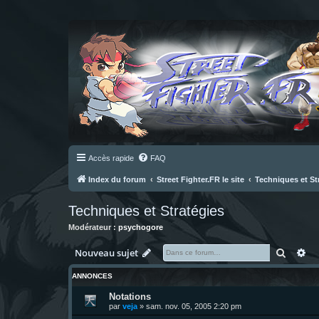
Accès rapide
FAQ
Index du forum
Street Fighter.FR le site
Techniques et St
Techniques et Stratégies
Modérateur :
psychogore
Recher
Re
Nouveau sujet
ANNONCES
Notations
par
veja
»
sam. nov. 05, 2005 2:20 pm