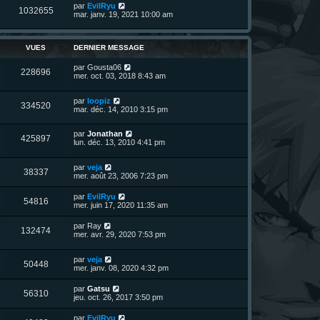
n
D
par
EvilRyu
V
1032655
i
e
mar. janv. 19, 2021 10:00 am
e
e
r
r
u
n
s
m
i
e
e
e
VUES
DERNIER MESSAGE
s
r
s
s
m
D
par
Gousta06
a
V
228696
e
e
mer. oct. 03, 2018 8:43 am
g
s
r
e
u
s
n
a
D
par
loopiz
i
V
334520
g
e
e
mar. déc. 14, 2010 3:15 pm
e
e
r
r
u
n
s
m
D
par
Jonathan
i
e
V
425897
e
e
lun. déc. 13, 2010 4:41 pm
e
s
r
r
s
u
n
s
m
a
D
par
veja
i
e
g
V
38337
e
e
mer. août 23, 2006 7:23 pm
e
s
e
r
r
s
u
n
s
m
a
D
par
EvilRyu
V
54816
i
e
g
e
mer. juin 17, 2020 11:35 am
e
e
s
e
r
r
u
s
n
D
par
Ray
s
m
a
V
132474
i
e
mer. avr. 29, 2020 7:53 pm
e
g
e
e
r
s
e
r
u
n
s
s
m
D
par
veja
i
a
V
50448
e
e
e
mer. janv. 08, 2020 4:32 pm
e
g
s
r
r
e
u
s
n
s
m
D
par
Gatsu
a
V
56310
i
e
e
jeu. oct. 26, 2017 3:50 pm
g
e
e
s
r
e
r
u
s
n
D
par
EvilRyu
s
m
a