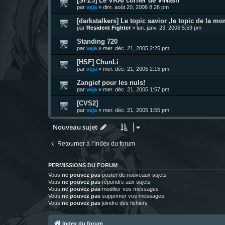
[SFZ3] Le VRAI corner de V-Nash
par
veja
»
dim. août 20, 2006 8:26 pm
[darkstalkers] Le topic savior ,le topic de la mort
par
Resident Fighter
»
lun. janv. 23, 2006 5:59 pm
Standing 720
par
veja
»
mer. déc. 21, 2005 2:25 pm
[HSF] ChunLi
par
veja
»
mer. déc. 21, 2005 2:15 pm
Zangief pour les nuls!
par
veja
»
mer. déc. 21, 2005 1:57 pm
[CVS2]
par
veja
»
mer. déc. 21, 2005 1:55 pm
Nouveau sujet
Retourner à l’index du forum
PERMISSIONS DU FORUM
Vous
ne pouvez pas
poster de nouveaux sujets
Vous
ne pouvez pas
répondre aux sujets
Vous
ne pouvez pas
modifier vos messages
Vous
ne pouvez pas
supprimer vos messages
Vous
ne pouvez pas
joindre des fichiers
Index du forum