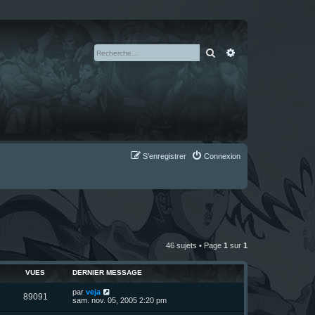
Rechercher
Recherche avan
S’enregistrer
Connexion
46 sujets • Page
1
sur
1
VUES
DERNIER MESSAGE
D
par
veja
V
89091
e
sam. nov. 05, 2005 2:20 pm
r
u