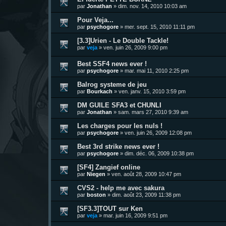
par
Jonathan
»
dim. nov. 14, 2010 10:03 am
Pour Veja...
par
psychogore
»
mer. sept. 15, 2010 11:11 pm
[3.3]Urien - Le Double Tackle!
par
veja
»
ven. juin 26, 2009 9:00 pm
Best SSF4 news ever !
par
psychogore
»
mar. mai 11, 2010 2:25 pm
Balrog systeme de jeu
par
Bourkach
»
ven. janv. 15, 2010 3:59 pm
DM GUILE SFA3 et CHUNLI
par
Jonathan
»
sam. mars 27, 2010 9:39 am
Les charges pour les nuls !
par
psychogore
»
ven. juin 26, 2009 12:08 pm
Best 3rd strike news ever !
par
psychogore
»
dim. déc. 06, 2009 10:38 pm
[SF4] Zangief online
par
Niegen
»
ven. août 28, 2009 10:47 pm
CVS2 - help me avec sakura
par
boston
»
dim. août 23, 2009 11:38 pm
[SF3.3]TOUT sur Ken
par
veja
»
mar. juin 16, 2009 9:51 pm