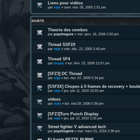
Liens pour vidéos
par
veja
»
sam. nov. 05, 2005 1:51 pm
SUJETS
Theorie des combos
par
psychogore
»
mer. janv. 18, 2006 2:50 pm
Thread SSF2X
par
veja
»
mer. déc. 21, 2005 2:40 pm
Thread SF4
par
loopiz
»
lun. févr. 23, 2009 12:07 pm
[SFZ3] OC Thread
par
veja
»
lun. nov. 07, 2005 5:34 pm
[SSF2X] Chopes à 0 frames de recovery + boule
par
veja
»
jeu. juin 11, 2020 10:03 am
videos
par
indy
»
lun. mai 29, 2006 5:36 pm
[SFZ3]Turn Punch Display
par
veja
»
jeu. juil. 22, 2010 1:05 pm
Street fighter V advanced tech
par
psychogore
»
mar. mars 01, 2016 2:38 am
El fuerte PETTE BURNE