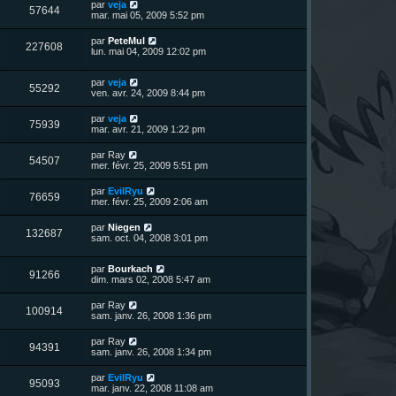
s
D
par
veja
s
m
V
57644
i
a
e
mar. mai 05, 2009 5:52 pm
e
e
e
g
r
s
r
u
e
n
s
D
par
PeteMul
s
m
V
227608
i
a
e
lun. mai 04, 2009 12:02 pm
e
e
e
g
r
s
r
u
e
n
s
s
m
D
par
veja
i
a
V
55292
e
e
e
ven. avr. 24, 2009 8:44 pm
e
g
s
r
r
e
u
s
n
s
m
D
par
veja
a
V
75939
i
e
e
mar. avr. 21, 2009 1:22 pm
g
e
e
s
r
e
r
u
s
n
D
par
Ray
s
m
a
V
54507
i
e
mer. févr. 25, 2009 5:51 pm
e
g
e
e
r
s
e
r
u
n
s
D
par
EvilRyu
s
m
V
76659
i
a
e
mer. févr. 25, 2009 2:06 am
e
e
e
g
r
s
r
u
e
n
s
D
par
Niegen
s
m
V
132687
i
a
e
sam. oct. 04, 2008 3:01 pm
e
e
e
g
r
s
r
u
e
n
s
s
m
D
par
Bourkach
i
a
V
91266
e
e
e
dim. mars 02, 2008 5:47 am
e
g
s
r
r
e
u
s
n
s
m
D
par
Ray
a
V
100914
i
e
e
sam. janv. 26, 2008 1:36 pm
g
e
e
s
r
e
r
u
s
n
D
par
Ray
s
m
a
V
94391
i
e
sam. janv. 26, 2008 1:34 pm
e
g
e
e
r
s
e
r
u
n
s
D
par
EvilRyu
s
m
V
95093
i
a
e
mar. janv. 22, 2008 11:08 am
e
e
e
g