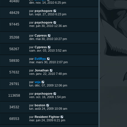
V
40480
i
e
dim. nov. 14, 2010 6:25 pm
e
g
e
e
r
s
e
r
u
n
s
D
par
psychogore
s
m
V
48429
i
a
e
lun. sept. 27, 2010 6:23 pm
e
e
e
g
r
s
r
u
e
n
s
D
par
psychogore
s
m
V
97445
i
a
e
mer. juin 30, 2010 12:36 am
e
e
e
g
r
s
r
u
e
n
s
s
m
D
par
Cypress
i
a
V
35268
e
e
e
dim. mai 30, 2010 10:27 pm
e
g
s
r
r
e
u
s
n
s
m
D
par
Cypress
a
V
58267
i
e
e
sam. avr. 03, 2010 3:52 am
g
e
e
s
r
e
r
u
s
n
D
par
EvilRyu
s
m
a
V
58930
i
e
mar. mars 30, 2010 2:07 pm
e
g
e
e
r
s
e
r
u
n
s
D
par
Jonathan
s
m
V
57632
i
a
e
ven. janv. 22, 2010 7:48 pm
e
e
e
g
r
s
r
u
e
n
s
D
par
veja
s
m
V
29791
i
a
e
lun. déc. 07, 2009 12:06 pm
e
e
e
g
r
s
r
u
e
n
s
D
par
psychogore
s
m
V
113658
i
a
e
ven. oct. 16, 2009 1:54 pm
e
e
e
g
r
s
r
u
e
n
s
D
par
boston
s
m
V
34532
i
a
e
lun. août 24, 2009 10:09 am
e
e
e
g
r
s
r
u
e
n
s
D
par
Resident Fighter
s
m
V
68553
i
a
e
mer. juin 24, 2009 6:21 pm
e
e
e
g
r
s
r
u
e
n