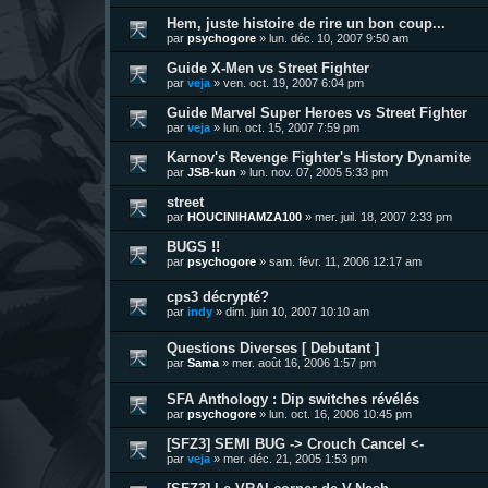
Hem, juste histoire de rire un bon coup...
par
psychogore
»
lun. déc. 10, 2007 9:50 am
Guide X-Men vs Street Fighter
par
veja
»
ven. oct. 19, 2007 6:04 pm
Guide Marvel Super Heroes vs Street Fighter
par
veja
»
lun. oct. 15, 2007 7:59 pm
Karnov's Revenge Fighter's History Dynamite
par
JSB-kun
»
lun. nov. 07, 2005 5:33 pm
street
par
HOUCINIHAMZA100
»
mer. juil. 18, 2007 2:33 pm
BUGS !!
par
psychogore
»
sam. févr. 11, 2006 12:17 am
cps3 décrypté?
par
indy
»
dim. juin 10, 2007 10:10 am
Questions Diverses [ Debutant ]
par
Sama
»
mer. août 16, 2006 1:57 pm
SFA Anthology : Dip switches révélés
par
psychogore
»
lun. oct. 16, 2006 10:45 pm
[SFZ3] SEMI BUG -> Crouch Cancel <-
par
veja
»
mer. déc. 21, 2005 1:53 pm