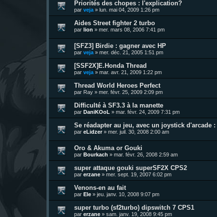
Priorités des chopes : l'explication?
par
veja
»
lun. mai 04, 2009 1:26 pm
Aides Street fighter 2 turbo
par
lion
»
mer. mars 08, 2006 7:41 pm
[SFZ3] Birdie : gagner avec HP
par
veja
»
mer. déc. 21, 2005 1:51 pm
[SSF2X]E.Honda Thread
par
veja
»
mar. avr. 21, 2009 1:22 pm
Thread World Heroes Perfect
par
Ray
»
mer. févr. 25, 2009 2:09 pm
Difficulté à SF3.3 à la manette
par
DaniKOoL
»
mar. févr. 24, 2009 7:31 pm
Se réadapter au jeu, avec un joystick d'arcade
par
eLidzer
»
mer. juil. 30, 2008 2:00 am
Oro & Akuma or Gouki
par
Bourkach
»
mar. févr. 26, 2008 2:59 am
super attaque gouki superSF2X CPS2
par
erzane
»
mer. sept. 19, 2007 6:02 pm
Venons-en au fait
par
Ele
»
jeu. janv. 10, 2008 9:07 pm
super turbo (sf2turbo) dipswitch 7 CPS1
par
erzane
»
sam. janv. 19, 2008 9:45 pm