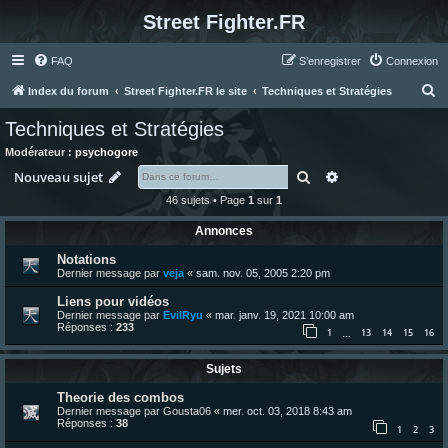
Street Fighter.FR
FAQ
S’enregistrer
Connexion
R
Index du forum
Street Fighter.FR le site
Techniques et Stratégies
e
Techniques et Stratégies
c
Modérateur :
psychogore
h
Rechercher
Recherche avanc
Nouveau sujet
e
46 sujets • Page
1
sur
1
r
Annonces
c
Notations
h
Dernier message par
veja
«
sam. nov. 05, 2005 2:20 pm
e
Liens pour vidéos
r
Dernier message par
EvilRyu
«
mar. janv. 19, 2021 10:00 am
Réponses :
233
1
13
14
15
16
…
Sujets
Theorie des combos
Dernier message par
Gousta06
«
mer. oct. 03, 2018 8:43 am
Réponses :
38
1
2
3