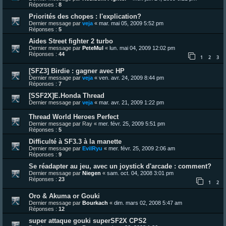
Réponses :
8
Priorités des chopes : l'explication?
Dernier message par
veja
«
mar. mai 05, 2009 5:52 pm
Réponses :
5
Aides Street fighter 2 turbo
Dernier message par
PeteMul
«
lun. mai 04, 2009 12:02 pm
Réponses :
44
1
2
3
[SFZ3] Birdie : gagner avec HP
Dernier message par
veja
«
ven. avr. 24, 2009 8:44 pm
Réponses :
7
[SSF2X]E.Honda Thread
Dernier message par
veja
«
mar. avr. 21, 2009 1:22 pm
Thread World Heroes Perfect
Dernier message par
Ray
«
mer. févr. 25, 2009 5:51 pm
Réponses :
5
Difficulté à SF3.3 à la manette
Dernier message par
EvilRyu
«
mer. févr. 25, 2009 2:06 am
Réponses :
9
Se réadapter au jeu, avec un joystick d'arcade : comment?
Dernier message par
Niegen
«
sam. oct. 04, 2008 3:01 pm
Réponses :
23
1
2
Oro & Akuma or Gouki
Dernier message par
Bourkach
«
dim. mars 02, 2008 5:47 am
Réponses :
12
super attaque gouki superSF2X CPS2