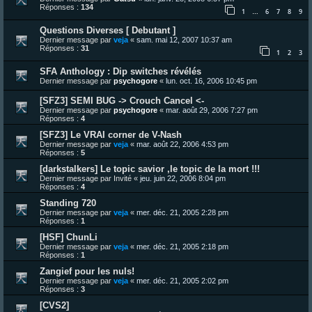
Réponses :
134
1
6
7
8
9
…
Questions Diverses [ Debutant ]
Dernier message par
veja
«
sam. mai 12, 2007 10:37 am
Réponses :
31
1
2
3
SFA Anthology : Dip switches révélés
Dernier message par
psychogore
«
lun. oct. 16, 2006 10:45 pm
[SFZ3] SEMI BUG -> Crouch Cancel <-
Dernier message par
psychogore
«
mar. août 29, 2006 7:27 pm
Réponses :
4
[SFZ3] Le VRAI corner de V-Nash
Dernier message par
veja
«
mar. août 22, 2006 4:53 pm
Réponses :
5
[darkstalkers] Le topic savior ,le topic de la mort !!!
Dernier message par
Invité
«
jeu. juin 22, 2006 8:04 pm
Réponses :
4
Standing 720
Dernier message par
veja
«
mer. déc. 21, 2005 2:28 pm
Réponses :
1
[HSF] ChunLi
Dernier message par
veja
«
mer. déc. 21, 2005 2:18 pm
Réponses :
1
Zangief pour les nuls!
Dernier message par
veja
«
mer. déc. 21, 2005 2:02 pm
Réponses :
3
[CVS2]