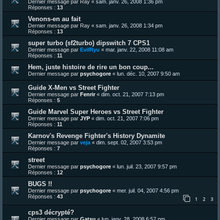
Dernier message par
Ray
«
sam. janv. 26, 2008 1:36 pm
Réponses :
13
Venons-en au fait
Dernier message par
Ray
«
sam. janv. 26, 2008 1:34 pm
Réponses :
13
super turbo (sf2turbo) dipswitch 7 CPS1
Dernier message par
EvilRyu
«
mar. janv. 22, 2008 11:08 am
Réponses :
11
Hem, juste histoire de rire un bon coup...
Dernier message par
psychogore
«
lun. déc. 10, 2007 9:50 am
Guide X-Men vs Street Fighter
Dernier message par
Fenrir
«
dim. oct. 21, 2007 7:13 pm
Réponses :
5
Guide Marvel Super Heroes vs Street Fighter
Dernier message par
JYP
«
dim. oct. 21, 2007 7:06 pm
Réponses :
11
Karnov's Revenge Fighter's History Dynamite
Dernier message par
veja
«
dim. sept. 02, 2007 3:53 pm
Réponses :
7
street
Dernier message par
psychogore
«
lun. juil. 23, 2007 9:57 pm
Réponses :
12
BUGS !!
Dernier message par
psychogore
«
mer. juil. 04, 2007 4:56 pm
Réponses :
43
1
2
3
cps3 décrypté?
Dernier message par
Gatsu
«
lun. janv. 28, 2008 6:57 pm