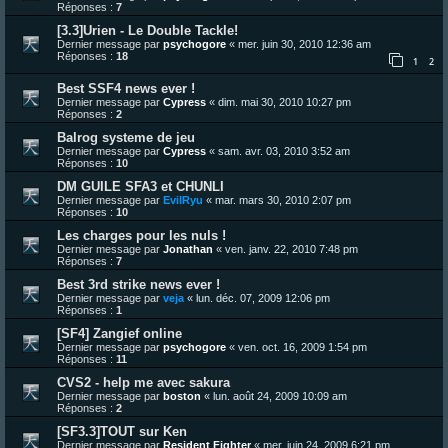
Réponses :
7
[3.3]Urien - Le Double Tackle!
Dernier message par
psychogore
«
mer. juin 30, 2010 12:36 am
Réponses :
18
1
2
Best SSF4 news ever !
Dernier message par
Cypress
«
dim. mai 30, 2010 10:27 pm
Réponses :
2
Balrog systeme de jeu
Dernier message par
Cypress
«
sam. avr. 03, 2010 3:52 am
Réponses :
10
DM GUILE SFA3 et CHUNLI
Dernier message par
EvilRyu
«
mar. mars 30, 2010 2:07 pm
Réponses :
10
Les charges pour les nuls !
Dernier message par
Jonathan
«
ven. janv. 22, 2010 7:48 pm
Réponses :
7
Best 3rd strike news ever !
Dernier message par
veja
«
lun. déc. 07, 2009 12:06 pm
Réponses :
1
[SF4] Zangief online
Dernier message par
psychogore
«
ven. oct. 16, 2009 1:54 pm
Réponses :
11
CVS2 - help me avec sakura
Dernier message par
boston
«
lun. août 24, 2009 10:09 am
Réponses :
2
[SF3.3]TOUT sur Ken
Dernier message par
Resident Fighter
«
mer. juin 24, 2009 6:21 pm