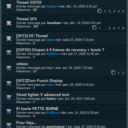
Thread SSF2X
Dernier message par
loopiz
«
mar. déc. 14, 2010 3:15 pm
Réponses :
63
1
2
3
4
5
Thread SF4
Dernier message par
Jonathan
«
lun. déc. 13, 2010 4:41 pm
Réponses :
115
1
5
6
7
8
…
[SFZ3] OC Thread
Dernier message par
veja
«
mer. août 23, 2006 7:23 pm
Réponses :
2
[SSF2X] Chopes à 0 frames de recovery + boule ?
Dernier message par
EvilRyu
«
mer. juin 17, 2020 11:35 am
Réponses :
7
videos
Dernier message par
Ray
«
mer. avr. 29, 2020 7:53 pm
Réponses :
17
1
2
[SFZ3]Turn Punch Display
Dernier message par
veja
«
mer. janv. 08, 2020 4:32 pm
Réponses :
7
Street fighter V advanced tech
Dernier message par
Gatsu
«
jeu. oct. 26, 2017 3:50 pm
Réponses :
7
El fuerte PETTE BURNE
Dernier message par
EvilRyu
«
dim. nov. 14, 2010 6:25 pm
Réponses :
4
Pour Veja...
Dernier message par
psychogore
«
lun. sept. 27, 2010 6:23 pm