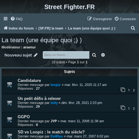
Street Fighter.FR
FAQ
S’enregistrer
Connexion
R
Index du forum
[SF.FR] la team
La team (une équipe quoi ;) )
e
La team (une équipe quoi ;) )
c
Modérateur :
arsenur
h
Rechercher
Recherche avanc
Nouveau sujet
e
10 sujets • Page
1
sur
1
r
Sujets
c
Candidature
h
Dernier message par
loopiz
«
mar. févr. 11, 2025 11:17 am
e
Réponses :
27
1
2
r
Un petit défis à relever
Dernier message par
indy
«
dim. févr. 28, 2021 2:23 pm
Réponses :
29
1
2
GGPO
Dernier message par
JYP
«
mar. mars 11, 2008 11:38 am
Réponses :
8
SD vs Loopiz : le match du siècle?
Dernier message par
EvilRyu
«
mar. mars 27, 2007 6:02 pm