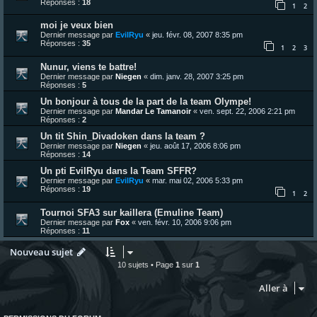
Réponses :
18
1
2
moi je veux bien
Dernier message par
EvilRyu
«
jeu. févr. 08, 2007 8:35 pm
Réponses :
35
1
2
3
Nunur, viens te battre!
Dernier message par
Niegen
«
dim. janv. 28, 2007 3:25 pm
Réponses :
5
Un bonjour à tous de la part de la team Olympe!
Dernier message par
Mandar Le Tamanoir
«
ven. sept. 22, 2006 2:21 pm
Réponses :
2
Un tit Shin_Divadoken dans la team ?
Dernier message par
Niegen
«
jeu. août 17, 2006 8:06 pm
Réponses :
14
Un pti EvilRyu dans la Team SFFR?
Dernier message par
EvilRyu
«
mar. mai 02, 2006 5:33 pm
Réponses :
19
1
2
Tournoi SFA3 sur kaillera (Emuline Team)
Dernier message par
Fox
«
ven. févr. 10, 2006 9:06 pm
Réponses :
11
Nouveau sujet
10 sujets • Page
1
sur
1
Aller à