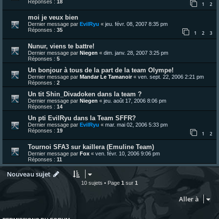
Réponses :
18
1
2
moi je veux bien
Dernier message par
EvilRyu
«
jeu. févr. 08, 2007 8:35 pm
Réponses :
35
1
2
3
Nunur, viens te battre!
Dernier message par
Niegen
«
dim. janv. 28, 2007 3:25 pm
Réponses :
5
Un bonjour à tous de la part de la team Olympe!
Dernier message par
Mandar Le Tamanoir
«
ven. sept. 22, 2006 2:21 pm
Réponses :
2
Un tit Shin_Divadoken dans la team ?
Dernier message par
Niegen
«
jeu. août 17, 2006 8:06 pm
Réponses :
14
Un pti EvilRyu dans la Team SFFR?
Dernier message par
EvilRyu
«
mar. mai 02, 2006 5:33 pm
Réponses :
19
1
2
Tournoi SFA3 sur kaillera (Emuline Team)
Dernier message par
Fox
«
ven. févr. 10, 2006 9:06 pm
Réponses :
11
Nouveau sujet
10 sujets • Page
1
sur
1
Aller à