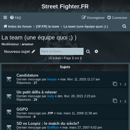
Street Fighter.FR
FAQ
S’enregistrer
Connexion
R
Index du forum
[SF.FR] la team
La team (une équipe quoi ;) )
e
La team (une équipe quoi ;) )
c
Modérateur :
arsenur
h
Rechercher
Recherche avanc
Nouveau sujet
e
10 sujets • Page
1
sur
1
r
Sujets
c
Candidature
h
Dernier message par
loopiz
«
mar. févr. 11, 2025 11:17 am
e
Réponses :
27
1
2
r
Un petit défis à relever
Dernier message par
indy
«
dim. févr. 28, 2021 2:23 pm
Réponses :
29
1
2
GGPO
Dernier message par
JYP
«
mar. mars 11, 2008 11:38 am
Réponses :
8
SD vs Loopiz : le match du siècle?
Dernier message par
EvilRyu
«
mar. mars 27, 2007 6:02 pm