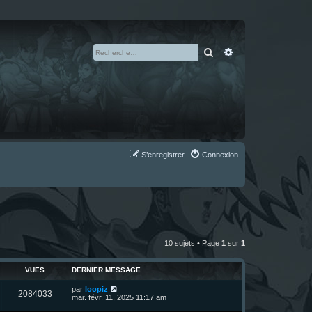
Rechercher
Recherche avan
S’enregistrer
Connexion
10 sujets • Page
1
sur
1
VUES
DERNIER MESSAGE
D
par
loopiz
V
2084033
e
mar. févr. 11, 2025 11:17 am
r
u