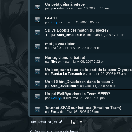
Un petit défis à relever
par
poseidon
»
sam. févr. 16, 2008 1:46 am
GGPO
par
indy
»
ven. oct. 12, 2007 9:05 am
SD vs Loopiz : le match du siècle?
par
Shin_Divadoken
»
dim. mars 11, 2007 7:41 pm
moi je veux bien
par
Invité
»
sam. nov. 05, 2005 2:06 pm
Nunur, viens te battre!
par
Niegen
»
sam. janv. 06, 2007 7:22 pm
Un bonjour à tous de la part de la team Olympe
par
Mandar Le Tamanoir
»
ven. sept. 22, 2006 9:57 am
Un tit Shin_Divadoken dans la team ?
par
Shin_Divadoken
»
lun. août 14, 2006 5:05 pm
Un pti EvilRyu dans la Team SFFR?
par
EvilRyu
»
dim. févr. 26, 2006 7:06 pm
Tournoi SFA3 sur kaillera (Emuline Team)
par
Fox
»
dim. févr. 05, 2006 5:25 pm
Nouveau sujet
Retourner à l’index du forum