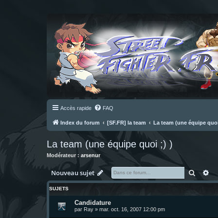
Accès rapide
FAQ
Index du forum
[SF.FR] la team
La team (une équipe quoi 
La team (une équipe quoi ;) )
Modérateur :
arsenur
Recher
Re
Nouveau sujet
SUJETS
Candidature
par
Ray
»
mar. oct. 16, 2007 12:00 pm