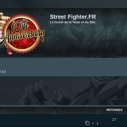
Street Fighter.FR
Le forum de la Team et du Site
;) )
cher
cherche avancée
RÉPONSES
R
27
1
2
é