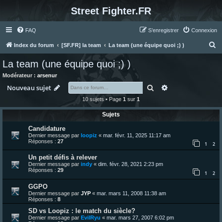
Street Fighter.FR
FAQ
S’enregistrer
Connexion
R
Index du forum
[SF.FR] la team
La team (une équipe quoi ;) )
e
La team (une équipe quoi ;) )
c
Modérateur :
arsenur
h
Rechercher
Recherche avanc
Nouveau sujet
e
10 sujets • Page
1
sur
1
r
Sujets
c
Candidature
h
Dernier message par
loopiz
«
mar. févr. 11, 2025 11:17 am
e
Réponses :
27
1
2
r
Un petit défis à relever
Dernier message par
indy
«
dim. févr. 28, 2021 2:23 pm
Réponses :
29
1
2
GGPO
Dernier message par
JYP
«
mar. mars 11, 2008 11:38 am
Réponses :
8
SD vs Loopiz : le match du siècle?
Dernier message par
EvilRyu
«
mar. mars 27, 2007 6:02 pm