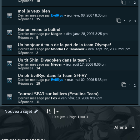
Réponses :
18
1
2
moi je veux bien
Dernier message par
EvilRyu
«
jeu. févr. 08, 2007 8:35 pm
Réponses :
35
1
2
3
Nunur, viens te battre!
Dernier message par
Niegen
«
dim. janv. 28, 2007 3:25 pm
Réponses :
5
Un bonjour à tous de la part de la team Olympe!
Dernier message par
Mandar Le Tamanoir
«
ven. sept. 22, 2006 2:21 pm
Réponses :
2
Un tit Shin_Divadoken dans la team ?
Dernier message par
Niegen
«
jeu. août 17, 2006 8:06 pm
Réponses :
14
Un pti EvilRyu dans la Team SFFR?
Dernier message par
EvilRyu
«
mar. mai 02, 2006 5:33 pm
Réponses :
19
1
2
Tournoi SFA3 sur kaillera (Emuline Team)
Dernier message par
Fox
«
ven. févr. 10, 2006 9:06 pm
Réponses :
11
Nouveau sujet
10 sujets • Page
1
sur
1
Aller à