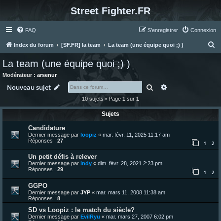
Street Fighter.FR
FAQ
S’enregistrer
Connexion
R
Index du forum
[SF.FR] la team
La team (une équipe quoi ;) )
e
La team (une équipe quoi ;) )
c
Modérateur :
arsenur
h
Rechercher
Recherche avanc
Nouveau sujet
e
10 sujets • Page
1
sur
1
r
Sujets
c
Candidature
h
Dernier message par
loopiz
«
mar. févr. 11, 2025 11:17 am
e
Réponses :
27
1
2
r
Un petit défis à relever
Dernier message par
indy
«
dim. févr. 28, 2021 2:23 pm
Réponses :
29
1
2
GGPO
Dernier message par
JYP
«
mar. mars 11, 2008 11:38 am
Réponses :
8
SD vs Loopiz : le match du siècle?
Dernier message par
EvilRyu
«
mar. mars 27, 2007 6:02 pm