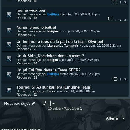
Réponses :
18
1
2
moi je veux bien
Dernier message par
EvilRyu
«
jeu. févr. 08, 2007 8:35 pm
Réponses :
35
1
2
3
Nunur, viens te battre!
Dernier message par
Niegen
«
dim. janv. 28, 2007 3:25 pm
Réponses :
5
Un bonjour à tous de la part de la team Olympe!
Dernier message par
Mandar Le Tamanoir
«
ven. sept. 22, 2006 2:21 pm
Réponses :
2
Un tit Shin_Divadoken dans la team ?
Dernier message par
Niegen
«
jeu. août 17, 2006 8:06 pm
Réponses :
14
Un pti EvilRyu dans la Team SFFR?
Dernier message par
EvilRyu
«
mar. mai 02, 2006 5:33 pm
Réponses :
19
1
2
Tournoi SFA3 sur kaillera (Emuline Team)
Dernier message par
Fox
«
ven. févr. 10, 2006 9:06 pm
Réponses :
11
Nouveau sujet
10 sujets • Page
1
sur
1
Aller à