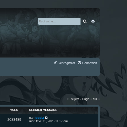
Rechercher
Recherche avan
S’enregistrer
Connexion
10 sujets • Page
1
sur
1
VUES
DERNIER MESSAGE
D
par
loopiz
V
2083489
e
mar. févr. 11, 2025 11:17 am
r
u