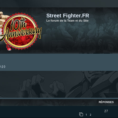
Street Fighter.FR
Le forum de la Team et du Site
;) )
cher
cherche avancée
RÉPONSES
R
27
1
2
é