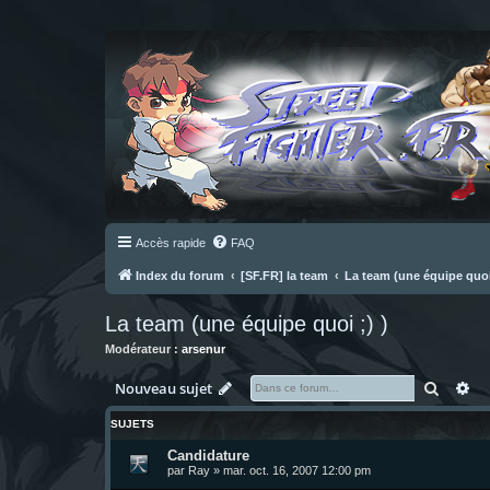
Accès rapide
FAQ
Index du forum
[SF.FR] la team
La team (une équipe quoi 
La team (une équipe quoi ;) )
Modérateur :
arsenur
Recher
Re
Nouveau sujet
SUJETS
Candidature
par
Ray
»
mar. oct. 16, 2007 12:00 pm