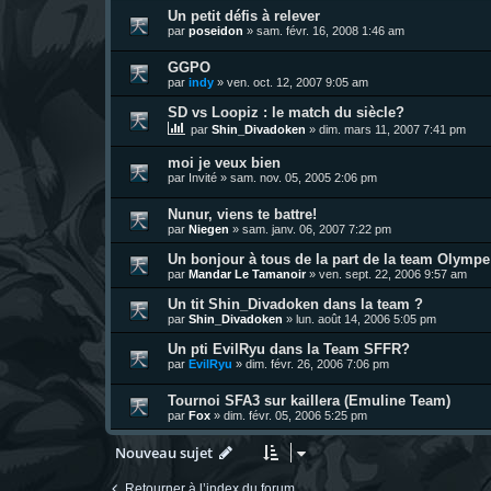
Un petit défis à relever
par
poseidon
»
sam. févr. 16, 2008 1:46 am
GGPO
par
indy
»
ven. oct. 12, 2007 9:05 am
SD vs Loopiz : le match du siècle?
par
Shin_Divadoken
»
dim. mars 11, 2007 7:41 pm
moi je veux bien
par
Invité
»
sam. nov. 05, 2005 2:06 pm
Nunur, viens te battre!
par
Niegen
»
sam. janv. 06, 2007 7:22 pm
Un bonjour à tous de la part de la team Olympe
par
Mandar Le Tamanoir
»
ven. sept. 22, 2006 9:57 am
Un tit Shin_Divadoken dans la team ?
par
Shin_Divadoken
»
lun. août 14, 2006 5:05 pm
Un pti EvilRyu dans la Team SFFR?
par
EvilRyu
»
dim. févr. 26, 2006 7:06 pm
Tournoi SFA3 sur kaillera (Emuline Team)
par
Fox
»
dim. févr. 05, 2006 5:25 pm
Nouveau sujet
Retourner à l’index du forum