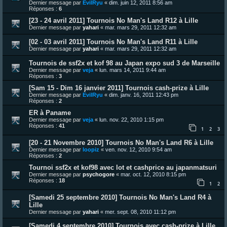
Dernier message par
EvilRyu
«
dim. juin 12, 2011 8:56 am
Réponses :
6
[23 - 24 avril 2011] Tournois No Man's Land R12 à Lille
Dernier message par
yahari
«
mar. mars 29, 2011 12:32 am
[02 - 03 avril 2011] Tournois No Man's Land R11 à Lille
Dernier message par
yahari
«
mar. mars 29, 2011 12:32 am
Tournois de ssf2x et kof 98 au Japan expo sud 3 de Marseille
Dernier message par
veja
«
lun. mars 14, 2011 9:44 am
Réponses :
3
[Sam 15 - Dim 16 janvier 2011] Tournois cash-prize à Lille
Dernier message par
EvilRyu
«
dim. janv. 16, 2011 12:43 pm
Réponses :
2
ER à Paname
Dernier message par
veja
«
lun. nov. 22, 2010 1:15 pm
Réponses :
41
1
2
3
[20 - 21 Novembre 2010] Tournois No Man's Land R6 à Lille
Dernier message par
loopiz
«
ven. nov. 12, 2010 9:54 am
Réponses :
2
Tournoi ssf2x et kof98 avec lot et cashprice au japanmatsuri
Dernier message par
psychogore
«
mar. oct. 12, 2010 8:15 pm
Réponses :
18
1
2
[Samedi 25 septembre 2010] Tournois No Man's Land R4 à
Lille
Dernier message par
yahari
«
mer. sept. 08, 2010 11:12 pm
[Samedi 4 septembre 2010] Tournois avec cash-prize à Lille