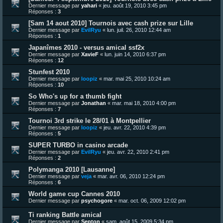
Dernier message par
yahari
«
jeu. août 19, 2010 3:45 pm
Réponses :
3
[Sam 14 aout 2010] Tournois avec cash prize sur Lille
Dernier message par
EvilRyu
«
lun. juil. 26, 2010 12:44 am
Réponses :
1
Japanîmes 2010 - versus amical ssf2x
Dernier message par
XavieF
«
lun. juin 14, 2010 6:37 pm
Réponses :
12
Stunfest 2010
Dernier message par
loopiz
«
mar. mai 25, 2010 10:24 am
Réponses :
10
So Who's up for a thumb fight
Dernier message par
Jonathan
«
mar. mai 18, 2010 4:00 pm
Réponses :
7
Tournoi 3rd strike le 28/01 à Montpellier
Dernier message par
loopiz
«
jeu. avr. 22, 2010 4:39 pm
Réponses :
5
SUPER TURBO in casino arcade
Dernier message par
EvilRyu
«
jeu. avr. 22, 2010 2:41 pm
Réponses :
2
Polymanga 2010 [Lausanne]
Dernier message par
veja
«
mar. avr. 06, 2010 12:24 pm
Réponses :
6
World game cup Cannes 2010
Dernier message par
psychogore
«
mar. oct. 06, 2009 12:02 pm
Ti ranking Battle amical
Dernier message par
Septon
«
sam. août 15, 2009 5:34 pm