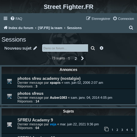
Street Fighter.FR
FAQ
S’enregistrer
Connexion
R
Index du forum
[SF.FR] la team
Sessions
e
Sessions
c
Rechercher
Recherche avanc
Nouveau sujet
h
e
1
2
Suivante
73 sujets
r
Annonces
c
photos sfreu academy (nostalgie)
h
Dernier message par
xpapis
«
ven. juin 02, 2006 2:07 am
Réponses :
3
e
photos sfreus
r
Dernier message par
Auber1083
«
sam. janv. 04, 2014 4:05 pm
Réponses :
14
Sujets
SFREU Academy 9
Dernier message par
veja
«
mar. juin 22, 2021 9:36 pm
Réponses :
64
1
2
3
4
5