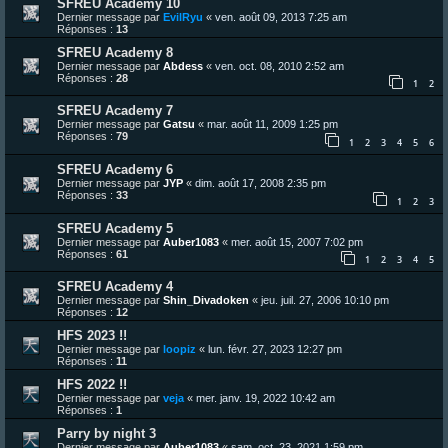
SFREU Academy 10
Dernier message par
EvilRyu
«
ven. août 09, 2013 7:25 am
Réponses :
13
SFREU Academy 8
Dernier message par
Abdess
«
ven. oct. 08, 2010 2:52 am
Réponses :
28
1
2
SFREU Academy 7
Dernier message par
Gatsu
«
mar. août 11, 2009 1:25 pm
Réponses :
79
1
2
3
4
5
6
SFREU Academy 6
Dernier message par
JYP
«
dim. août 17, 2008 2:35 pm
Réponses :
33
1
2
3
SFREU Academy 5
Dernier message par
Auber1083
«
mer. août 15, 2007 7:02 pm
Réponses :
61
1
2
3
4
5
SFREU Academy 4
Dernier message par
Shin_Divadoken
«
jeu. juil. 27, 2006 10:10 pm
Réponses :
12
HFS 2023 !!
Dernier message par
loopiz
«
lun. févr. 27, 2023 12:27 pm
Réponses :
11
HFS 2022 !!
Dernier message par
veja
«
mer. janv. 19, 2022 10:42 am
Réponses :
1
Parry by night 3
Dernier message par
Auber1083
«
sam. oct. 23, 2021 1:59 pm