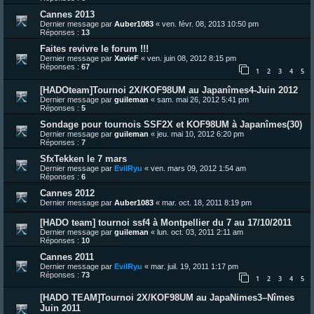
Cannes 2013
Dernier message par
Auber1083
«
ven. févr. 08, 2013 10:50 pm
Réponses :
13
Faites revivre le forum !!!
Dernier message par
XavieF
«
ven. juin 08, 2012 8:15 pm
Réponses :
67
1
2
3
4
5
[HADOteam]Tournoi 2X/KOF98UM au Japanîmes4-Juin 2012
Dernier message par
guileman
«
sam. mai 26, 2012 5:41 pm
Réponses :
5
Sondage pour tournois SSF2X et KOF98UM à Japanîmes(30)
Dernier message par
guileman
«
jeu. mai 10, 2012 6:20 pm
Réponses :
7
SfxTekken le 7 mars
Dernier message par
EvilRyu
«
ven. mars 09, 2012 1:54 am
Réponses :
6
Cannes 2012
Dernier message par
Auber1083
«
mar. oct. 18, 2011 8:19 pm
[HADO team] tournoi ssf4 à Montpellier du 7 au 17/10/2011
Dernier message par
guileman
«
lun. oct. 03, 2011 2:11 am
Réponses :
10
Cannes 2011
Dernier message par
EvilRyu
«
mar. juil. 19, 2011 1:17 pm
Réponses :
73
1
2
3
4
5
[HADO TEAM]Tournoi 2X/KOF98UM au JapaNimes3–Nîmes
Juin 2011