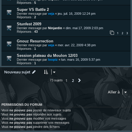
Réponses :
5
Super VS Battle 2
Dernier message par
veja
«
jeu. juil. 16, 2009 12:24 pm
Réponses :
2
Stunfest 2009
Dernier message par
Ninjardin
«
dim. mai 17, 2009 2:03 pm
Réponses :
43
1
2
3
Gnouz Resurrection
Dernier message par
veja
«
mer. avr. 22, 2009 4:38 pm
Réponses :
1
Session plateau du Moulon 12/03
Dernier message par
loopiz
«
lun. mars 16, 2009 5:37 pm
Réponses :
1
Nouveau sujet
1
2
Suivante
73 sujets
Aller à
PERMISSIONS DU FORUM
Vous
ne pouvez pas
poster de nouveaux sujets
Vous
ne pouvez pas
répondre aux sujets
Vous
ne pouvez pas
modifier vos messages
Vous
ne pouvez pas
supprimer vos messages
Vous
ne pouvez pas
joindre des fichiers