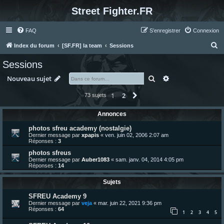
Street Fighter.FR
FAQ
S’enregistrer
Connexion
R
Index du forum
[SF.FR] la team
Sessions
e
Sessions
c
Rechercher
Recherche avanc
Nouveau sujet
h
e
1
2
Suivante
73 sujets
r
Annonces
c
photos sfreu academy (nostalgie)
h
Dernier message par
xpapis
«
ven. juin 02, 2006 2:07 am
Réponses :
3
e
photos sfreus
r
Dernier message par
Auber1083
«
sam. janv. 04, 2014 4:05 pm
Réponses :
14
Sujets
SFREU Academy 9
Dernier message par
veja
«
mar. juin 22, 2021 9:36 pm
Réponses :
64
1
2
3
4
5