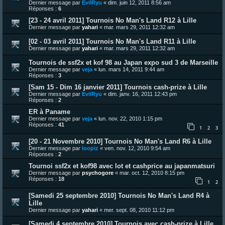
Dernier message par
EvilRyu
«
dim. juin 12, 2011 8:56 am
Réponses :
6
[23 - 24 avril 2011] Tournois No Man's Land R12 à Lille
Dernier message par
yahari
«
mar. mars 29, 2011 12:32 am
[02 - 03 avril 2011] Tournois No Man's Land R11 à Lille
Dernier message par
yahari
«
mar. mars 29, 2011 12:32 am
Tournois de ssf2x et kof 98 au Japan expo sud 3 de Marseille
Dernier message par
veja
«
lun. mars 14, 2011 9:44 am
Réponses :
3
[Sam 15 - Dim 16 janvier 2011] Tournois cash-prize à Lille
Dernier message par
EvilRyu
«
dim. janv. 16, 2011 12:43 pm
Réponses :
2
ER à Paname
Dernier message par
veja
«
lun. nov. 22, 2010 1:15 pm
Réponses :
41
1
2
3
[20 - 21 Novembre 2010] Tournois No Man's Land R6 à Lille
Dernier message par
loopiz
«
ven. nov. 12, 2010 9:54 am
Réponses :
2
Tournoi ssf2x et kof98 avec lot et cashprice au japanmatsuri
Dernier message par
psychogore
«
mar. oct. 12, 2010 8:15 pm
Réponses :
18
1
2
[Samedi 25 septembre 2010] Tournois No Man's Land R4 à
Lille
Dernier message par
yahari
«
mer. sept. 08, 2010 11:12 pm
[Samedi 4 septembre 2010] Tournois avec cash-prize à Lille