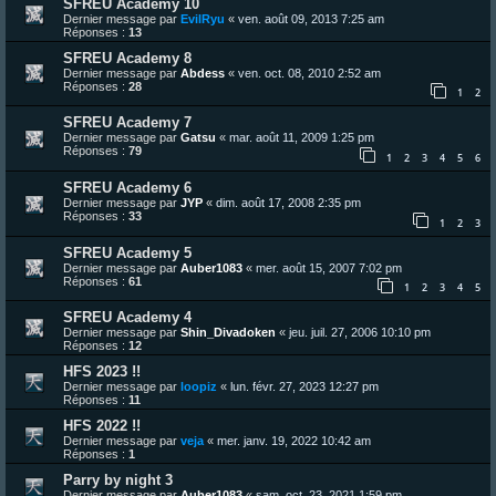
SFREU Academy 10
Dernier message par
EvilRyu
«
ven. août 09, 2013 7:25 am
Réponses :
13
SFREU Academy 8
Dernier message par
Abdess
«
ven. oct. 08, 2010 2:52 am
Réponses :
28
1
2
SFREU Academy 7
Dernier message par
Gatsu
«
mar. août 11, 2009 1:25 pm
Réponses :
79
1
2
3
4
5
6
SFREU Academy 6
Dernier message par
JYP
«
dim. août 17, 2008 2:35 pm
Réponses :
33
1
2
3
SFREU Academy 5
Dernier message par
Auber1083
«
mer. août 15, 2007 7:02 pm
Réponses :
61
1
2
3
4
5
SFREU Academy 4
Dernier message par
Shin_Divadoken
«
jeu. juil. 27, 2006 10:10 pm
Réponses :
12
HFS 2023 !!
Dernier message par
loopiz
«
lun. févr. 27, 2023 12:27 pm
Réponses :
11
HFS 2022 !!
Dernier message par
veja
«
mer. janv. 19, 2022 10:42 am
Réponses :
1
Parry by night 3
Dernier message par
Auber1083
«
sam. oct. 23, 2021 1:59 pm