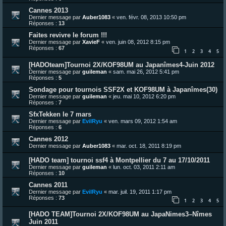
Cannes 2013
Dernier message par
Auber1083
«
ven. févr. 08, 2013 10:50 pm
Réponses :
13
Faites revivre le forum !!!
Dernier message par
XavieF
«
ven. juin 08, 2012 8:15 pm
Réponses :
67
1
2
3
4
5
[HADOteam]Tournoi 2X/KOF98UM au Japanîmes4-Juin 2012
Dernier message par
guileman
«
sam. mai 26, 2012 5:41 pm
Réponses :
5
Sondage pour tournois SSF2X et KOF98UM à Japanîmes(30)
Dernier message par
guileman
«
jeu. mai 10, 2012 6:20 pm
Réponses :
7
SfxTekken le 7 mars
Dernier message par
EvilRyu
«
ven. mars 09, 2012 1:54 am
Réponses :
6
Cannes 2012
Dernier message par
Auber1083
«
mar. oct. 18, 2011 8:19 pm
[HADO team] tournoi ssf4 à Montpellier du 7 au 17/10/2011
Dernier message par
guileman
«
lun. oct. 03, 2011 2:11 am
Réponses :
10
Cannes 2011
Dernier message par
EvilRyu
«
mar. juil. 19, 2011 1:17 pm
Réponses :
73
1
2
3
4
5
[HADO TEAM]Tournoi 2X/KOF98UM au JapaNimes3–Nîmes
Juin 2011