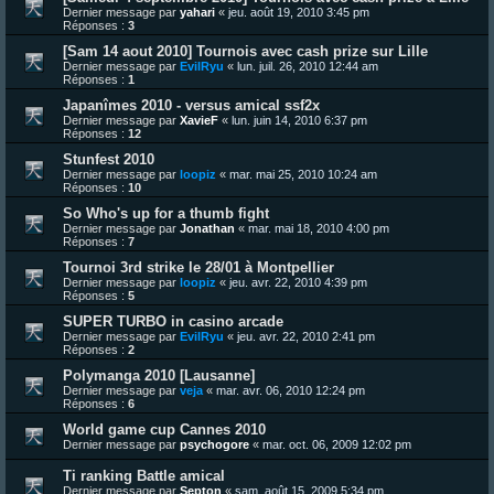
Dernier message par
yahari
«
jeu. août 19, 2010 3:45 pm
Réponses :
3
[Sam 14 aout 2010] Tournois avec cash prize sur Lille
Dernier message par
EvilRyu
«
lun. juil. 26, 2010 12:44 am
Réponses :
1
Japanîmes 2010 - versus amical ssf2x
Dernier message par
XavieF
«
lun. juin 14, 2010 6:37 pm
Réponses :
12
Stunfest 2010
Dernier message par
loopiz
«
mar. mai 25, 2010 10:24 am
Réponses :
10
So Who's up for a thumb fight
Dernier message par
Jonathan
«
mar. mai 18, 2010 4:00 pm
Réponses :
7
Tournoi 3rd strike le 28/01 à Montpellier
Dernier message par
loopiz
«
jeu. avr. 22, 2010 4:39 pm
Réponses :
5
SUPER TURBO in casino arcade
Dernier message par
EvilRyu
«
jeu. avr. 22, 2010 2:41 pm
Réponses :
2
Polymanga 2010 [Lausanne]
Dernier message par
veja
«
mar. avr. 06, 2010 12:24 pm
Réponses :
6
World game cup Cannes 2010
Dernier message par
psychogore
«
mar. oct. 06, 2009 12:02 pm
Ti ranking Battle amical
Dernier message par
Septon
«
sam. août 15, 2009 5:34 pm