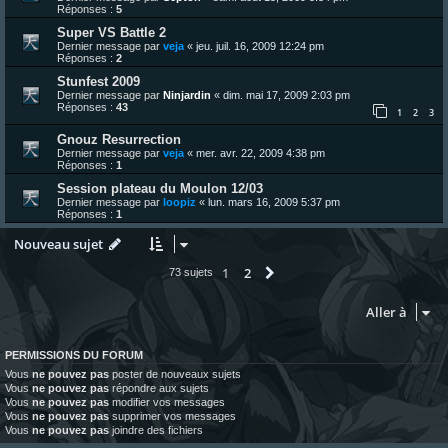
Réponses :
5
Super VS Battle 2
Dernier message par
veja
«
jeu. juil. 16, 2009 12:24 pm
Réponses :
2
Stunfest 2009
Dernier message par
Ninjardin
«
dim. mai 17, 2009 2:03 pm
Réponses :
43
1
2
3
Gnouz Resurrection
Dernier message par
veja
«
mer. avr. 22, 2009 4:38 pm
Réponses :
1
Session plateau du Moulon 12/03
Dernier message par
loopiz
«
lun. mars 16, 2009 5:37 pm
Réponses :
1
Nouveau sujet
1
2
Suivante
73 sujets
Aller à
PERMISSIONS DU FORUM
Vous
ne pouvez pas
poster de nouveaux sujets
Vous
ne pouvez pas
répondre aux sujets
Vous
ne pouvez pas
modifier vos messages
Vous
ne pouvez pas
supprimer vos messages
Vous
ne pouvez pas
joindre des fichiers