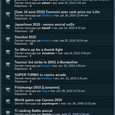
Dernier message par
yahari
«
jeu. août 19, 2010 3:45 pm
Réponses :
3
[Sam 14 aout 2010] Tournois avec cash prize sur Lille
Dernier message par
EvilRyu
«
lun. juil. 26, 2010 12:44 am
Réponses :
1
Japanîmes 2010 - versus amical ssf2x
Dernier message par
XavieF
«
lun. juin 14, 2010 6:37 pm
Réponses :
12
Stunfest 2010
Dernier message par
loopiz
«
mar. mai 25, 2010 10:24 am
Réponses :
10
So Who's up for a thumb fight
Dernier message par
Jonathan
«
mar. mai 18, 2010 4:00 pm
Réponses :
7
Tournoi 3rd strike le 28/01 à Montpellier
Dernier message par
loopiz
«
jeu. avr. 22, 2010 4:39 pm
Réponses :
5
SUPER TURBO in casino arcade
Dernier message par
EvilRyu
«
jeu. avr. 22, 2010 2:41 pm
Réponses :
2
Polymanga 2010 [Lausanne]
Dernier message par
veja
«
mar. avr. 06, 2010 12:24 pm
Réponses :
6
World game cup Cannes 2010
Dernier message par
psychogore
«
mar. oct. 06, 2009 12:02 pm
Ti ranking Battle amical
Dernier message par
Septon
«
sam. août 15, 2009 5:34 pm