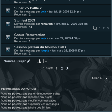
Réponses :
5
Super VS Battle 2
Dernier message par
veja
«
jeu. juil. 16, 2009 12:24 pm
Réponses :
2
Stunfest 2009
Dernier message par
Ninjardin
«
dim. mai 17, 2009 2:03 pm
Réponses :
43
1
2
3
Gnouz Resurrection
Dernier message par
veja
«
mer. avr. 22, 2009 4:38 pm
Réponses :
1
Session plateau du Moulon 12/03
Dernier message par
loopiz
«
lun. mars 16, 2009 5:37 pm
Réponses :
1
Nouveau sujet
1
2
Suivante
73 sujets
Aller à
PERMISSIONS DU FORUM
Vous
ne pouvez pas
poster de nouveaux sujets
Vous
ne pouvez pas
répondre aux sujets
Vous
ne pouvez pas
modifier vos messages
Vous
ne pouvez pas
supprimer vos messages
Vous
ne pouvez pas
joindre des fichiers