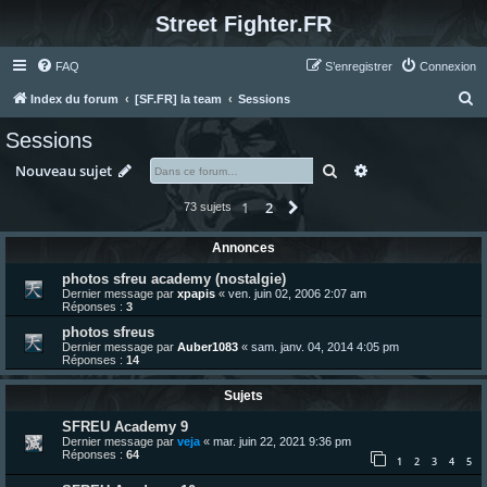
Street Fighter.FR
FAQ
S’enregistrer
Connexion
R
Index du forum
[SF.FR] la team
Sessions
e
Sessions
c
Rechercher
Recherche avanc
Nouveau sujet
h
e
1
2
Suivante
73 sujets
r
Annonces
c
photos sfreu academy (nostalgie)
h
Dernier message par
xpapis
«
ven. juin 02, 2006 2:07 am
Réponses :
3
e
photos sfreus
r
Dernier message par
Auber1083
«
sam. janv. 04, 2014 4:05 pm
Réponses :
14
Sujets
SFREU Academy 9
Dernier message par
veja
«
mar. juin 22, 2021 9:36 pm
Réponses :
64
1
2
3
4
5