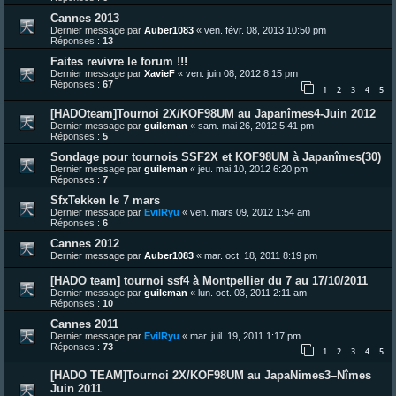
Cannes 2013
Dernier message par
Auber1083
«
ven. févr. 08, 2013 10:50 pm
Réponses :
13
Faites revivre le forum !!!
Dernier message par
XavieF
«
ven. juin 08, 2012 8:15 pm
Réponses :
67
1
2
3
4
5
[HADOteam]Tournoi 2X/KOF98UM au Japanîmes4-Juin 2012
Dernier message par
guileman
«
sam. mai 26, 2012 5:41 pm
Réponses :
5
Sondage pour tournois SSF2X et KOF98UM à Japanîmes(30)
Dernier message par
guileman
«
jeu. mai 10, 2012 6:20 pm
Réponses :
7
SfxTekken le 7 mars
Dernier message par
EvilRyu
«
ven. mars 09, 2012 1:54 am
Réponses :
6
Cannes 2012
Dernier message par
Auber1083
«
mar. oct. 18, 2011 8:19 pm
[HADO team] tournoi ssf4 à Montpellier du 7 au 17/10/2011
Dernier message par
guileman
«
lun. oct. 03, 2011 2:11 am
Réponses :
10
Cannes 2011
Dernier message par
EvilRyu
«
mar. juil. 19, 2011 1:17 pm
Réponses :
73
1
2
3
4
5
[HADO TEAM]Tournoi 2X/KOF98UM au JapaNimes3–Nîmes
Juin 2011