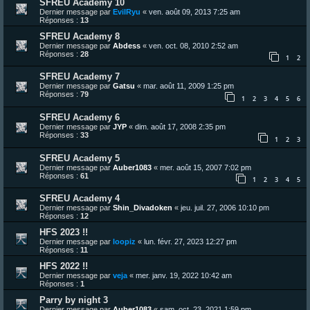
SFREU Academy 10
Dernier message par
EvilRyu
«
ven. août 09, 2013 7:25 am
Réponses :
13
SFREU Academy 8
Dernier message par
Abdess
«
ven. oct. 08, 2010 2:52 am
Réponses :
28
1
2
SFREU Academy 7
Dernier message par
Gatsu
«
mar. août 11, 2009 1:25 pm
Réponses :
79
1
2
3
4
5
6
SFREU Academy 6
Dernier message par
JYP
«
dim. août 17, 2008 2:35 pm
Réponses :
33
1
2
3
SFREU Academy 5
Dernier message par
Auber1083
«
mer. août 15, 2007 7:02 pm
Réponses :
61
1
2
3
4
5
SFREU Academy 4
Dernier message par
Shin_Divadoken
«
jeu. juil. 27, 2006 10:10 pm
Réponses :
12
HFS 2023 !!
Dernier message par
loopiz
«
lun. févr. 27, 2023 12:27 pm
Réponses :
11
HFS 2022 !!
Dernier message par
veja
«
mer. janv. 19, 2022 10:42 am
Réponses :
1
Parry by night 3
Dernier message par
Auber1083
«
sam. oct. 23, 2021 1:59 pm