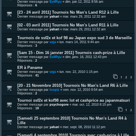
Dernier message par
EvilRyu
«
dim. juin 12, 2011 8:56 am
Réponses :
6
[23 - 24 avril 2011] Tournois No Man's Land R12 à Lille
Dernier message par
yahari
«
mar. mars 29, 2011 12:32 am
[02 - 03 avril 2011] Tournois No Man's Land R11 à Lille
Dernier message par
yahari
«
mar. mars 29, 2011 12:32 am
Tournois de ssf2x et kof 98 au Japan expo sud 3 de Marseille
Dernier message par
veja
«
lun. mars 14, 2011 9:44 am
Réponses :
3
[Sam 15 - Dim 16 janvier 2011] Tournois cash-prize à Lille
Dernier message par
EvilRyu
«
dim. janv. 16, 2011 12:43 pm
Réponses :
2
ER à Paname
Dernier message par
veja
«
lun. nov. 22, 2010 1:15 pm
Réponses :
41
1
2
3
[20 - 21 Novembre 2010] Tournois No Man's Land R6 à Lille
Dernier message par
loopiz
«
ven. nov. 12, 2010 9:54 am
Réponses :
2
Tournoi ssf2x et kof98 avec lot et cashprice au japanmatsuri
Dernier message par
psychogore
«
mar. oct. 12, 2010 8:15 pm
Réponses :
18
1
2
[Samedi 25 septembre 2010] Tournois No Man's Land R4 à
Lille
Dernier message par
yahari
«
mer. sept. 08, 2010 11:12 pm
[Samedi 4 septembre 2010] Tournois avec cash-prize à Lille