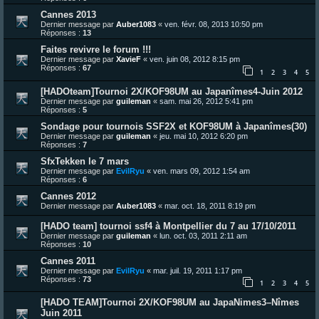
Cannes 2013
Dernier message par
Auber1083
«
ven. févr. 08, 2013 10:50 pm
Réponses :
13
Faites revivre le forum !!!
Dernier message par
XavieF
«
ven. juin 08, 2012 8:15 pm
Réponses :
67
1
2
3
4
5
[HADOteam]Tournoi 2X/KOF98UM au Japanîmes4-Juin 2012
Dernier message par
guileman
«
sam. mai 26, 2012 5:41 pm
Réponses :
5
Sondage pour tournois SSF2X et KOF98UM à Japanîmes(30)
Dernier message par
guileman
«
jeu. mai 10, 2012 6:20 pm
Réponses :
7
SfxTekken le 7 mars
Dernier message par
EvilRyu
«
ven. mars 09, 2012 1:54 am
Réponses :
6
Cannes 2012
Dernier message par
Auber1083
«
mar. oct. 18, 2011 8:19 pm
[HADO team] tournoi ssf4 à Montpellier du 7 au 17/10/2011
Dernier message par
guileman
«
lun. oct. 03, 2011 2:11 am
Réponses :
10
Cannes 2011
Dernier message par
EvilRyu
«
mar. juil. 19, 2011 1:17 pm
Réponses :
73
1
2
3
4
5
[HADO TEAM]Tournoi 2X/KOF98UM au JapaNimes3–Nîmes
Juin 2011