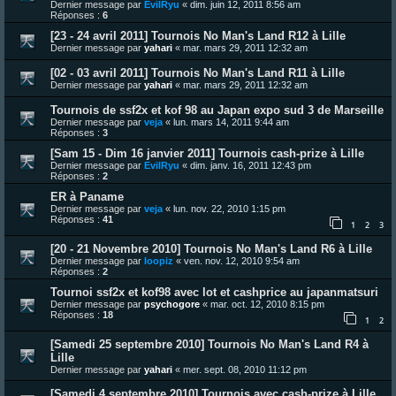
Dernier message par
EvilRyu
«
dim. juin 12, 2011 8:56 am
Réponses :
6
[23 - 24 avril 2011] Tournois No Man's Land R12 à Lille
Dernier message par
yahari
«
mar. mars 29, 2011 12:32 am
[02 - 03 avril 2011] Tournois No Man's Land R11 à Lille
Dernier message par
yahari
«
mar. mars 29, 2011 12:32 am
Tournois de ssf2x et kof 98 au Japan expo sud 3 de Marseille
Dernier message par
veja
«
lun. mars 14, 2011 9:44 am
Réponses :
3
[Sam 15 - Dim 16 janvier 2011] Tournois cash-prize à Lille
Dernier message par
EvilRyu
«
dim. janv. 16, 2011 12:43 pm
Réponses :
2
ER à Paname
Dernier message par
veja
«
lun. nov. 22, 2010 1:15 pm
Réponses :
41
1
2
3
[20 - 21 Novembre 2010] Tournois No Man's Land R6 à Lille
Dernier message par
loopiz
«
ven. nov. 12, 2010 9:54 am
Réponses :
2
Tournoi ssf2x et kof98 avec lot et cashprice au japanmatsuri
Dernier message par
psychogore
«
mar. oct. 12, 2010 8:15 pm
Réponses :
18
1
2
[Samedi 25 septembre 2010] Tournois No Man's Land R4 à
Lille
Dernier message par
yahari
«
mer. sept. 08, 2010 11:12 pm
[Samedi 4 septembre 2010] Tournois avec cash-prize à Lille