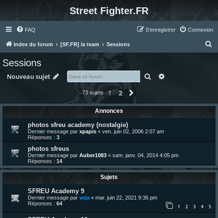
Street Fighter.FR
FAQ
S’enregistrer
Connexion
R
Index du forum
[SF.FR] la team
Sessions
e
Sessions
c
Rechercher
Recherche avanc
Nouveau sujet
h
e
1
2
Suivante
73 sujets
r
Annonces
c
photos sfreu academy (nostalgie)
h
Dernier message par
xpapis
«
ven. juin 02, 2006 2:07 am
Réponses :
3
e
photos sfreus
r
Dernier message par
Auber1083
«
sam. janv. 04, 2014 4:05 pm
Réponses :
14
Sujets
SFREU Academy 9
Dernier message par
veja
«
mar. juin 22, 2021 9:36 pm
Réponses :
64
1
2
3
4
5