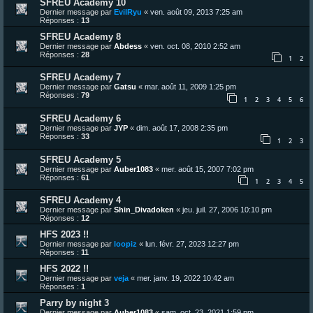
SFREU Academy 10
Dernier message par
EvilRyu
«
ven. août 09, 2013 7:25 am
Réponses :
13
SFREU Academy 8
Dernier message par
Abdess
«
ven. oct. 08, 2010 2:52 am
Réponses :
28
1
2
SFREU Academy 7
Dernier message par
Gatsu
«
mar. août 11, 2009 1:25 pm
Réponses :
79
1
2
3
4
5
6
SFREU Academy 6
Dernier message par
JYP
«
dim. août 17, 2008 2:35 pm
Réponses :
33
1
2
3
SFREU Academy 5
Dernier message par
Auber1083
«
mer. août 15, 2007 7:02 pm
Réponses :
61
1
2
3
4
5
SFREU Academy 4
Dernier message par
Shin_Divadoken
«
jeu. juil. 27, 2006 10:10 pm
Réponses :
12
HFS 2023 !!
Dernier message par
loopiz
«
lun. févr. 27, 2023 12:27 pm
Réponses :
11
HFS 2022 !!
Dernier message par
veja
«
mer. janv. 19, 2022 10:42 am
Réponses :
1
Parry by night 3
Dernier message par
Auber1083
«
sam. oct. 23, 2021 1:59 pm