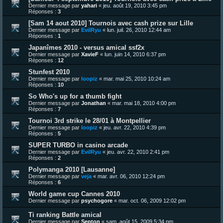
Dernier message par
yahari
«
jeu. août 19, 2010 3:45 pm
Réponses :
3
[Sam 14 aout 2010] Tournois avec cash prize sur Lille
Dernier message par
EvilRyu
«
lun. juil. 26, 2010 12:44 am
Réponses :
1
Japanîmes 2010 - versus amical ssf2x
Dernier message par
XavieF
«
lun. juin 14, 2010 6:37 pm
Réponses :
12
Stunfest 2010
Dernier message par
loopiz
«
mar. mai 25, 2010 10:24 am
Réponses :
10
So Who's up for a thumb fight
Dernier message par
Jonathan
«
mar. mai 18, 2010 4:00 pm
Réponses :
7
Tournoi 3rd strike le 28/01 à Montpellier
Dernier message par
loopiz
«
jeu. avr. 22, 2010 4:39 pm
Réponses :
5
SUPER TURBO in casino arcade
Dernier message par
EvilRyu
«
jeu. avr. 22, 2010 2:41 pm
Réponses :
2
Polymanga 2010 [Lausanne]
Dernier message par
veja
«
mar. avr. 06, 2010 12:24 pm
Réponses :
6
World game cup Cannes 2010
Dernier message par
psychogore
«
mar. oct. 06, 2009 12:02 pm
Ti ranking Battle amical
Dernier message par
Septon
«
sam. août 15, 2009 5:34 pm