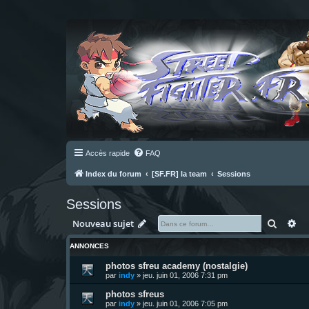
Accès rapide
FAQ
Index du forum
[SF.FR] la team
Sessions
Sessions
Recher
Re
Nouveau sujet
ANNONCES
photos sfreu academy (nostalgie)
par
indy
»
jeu. juin 01, 2006 7:31 pm
photos sfreus
par
indy
»
jeu. juin 01, 2006 7:05 pm