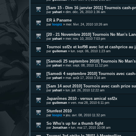
[Sam 15 - Dim 16 janvier 2011] Tournois cash-pri
par
yahari
»
dim. déc. 26, 2010 1:36 am
ER à Paname
par
loopiz
»
mer. févr. 24, 2010 10:26 am
[20 - 21 Novembre 2010] Tournois No Man's Land
par
yahari
»
mer. nov. 10, 2010 7:03 pm
Tournoi ssf2x et kof98 avec lot et cashprice au
par
guileman
»
lun. sept. 06, 2010 1:23 am
[Samedi 25 septembre 2010] Tournois No Man's 
par
yahari
»
mer. sept. 08, 2010 11:12 pm
[Samedi 4 septembre 2010] Tournois avec cash-p
par
yahari
»
mar. août 17, 2010 3:16 am
[Sam 14 aout 2010] Tournois avec cash prize sur
par
yahari
»
lun. juil. 26, 2010 12:22 am
Japanîmes 2010 - versus amical ssf2x
par
guileman
»
ven. mai 28, 2010 6:11 pm
Stunfest 2010
par
loopiz
»
jeu. avr. 08, 2010 11:32 pm
So Who's up for a thumb fight
par
Jonathan
»
lun. mai 17, 2010 10:08 am
Tournoi 3rd strike le 28/01 à Montpellier