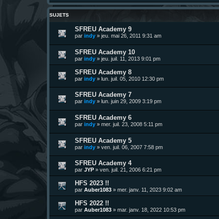
SUJETS
SFREU Academy 9
par
indy
»
jeu. mai 26, 2011 9:31 am
SFREU Academy 10
par
indy
»
jeu. juil. 11, 2013 9:01 pm
SFREU Academy 8
par
indy
»
lun. juil. 05, 2010 12:30 pm
SFREU Academy 7
par
indy
»
lun. juin 29, 2009 3:19 pm
SFREU Academy 6
par
indy
»
mer. juil. 23, 2008 5:11 pm
SFREU Academy 5
par
indy
»
ven. juil. 06, 2007 7:58 pm
SFREU Academy 4
par
JYP
»
ven. juil. 21, 2006 6:21 pm
HFS 2023 !!
par
Auber1083
»
mer. janv. 11, 2023 9:02 am
HFS 2022 !!
par
Auber1083
»
mar. janv. 18, 2022 10:53 pm