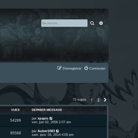
Rechercher
Recherche avan
S’enregistrer
Connexion
1
2
Suivante
73 sujets
VUES
DERNIER MESSAGE
D
par
xpapis
V
54289
e
ven. juin 02, 2006 2:07 am
r
u
n
D
par
Auber1083
V
95568
i
e
sam. janv. 04, 2014 4:05 pm
e
e