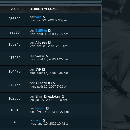
r
r
u
n
s
m
i
VUES
e
DERNIER MESSAGE
e
e
s
r
s
D
par
veja
s
m
V
256582
a
e
mar. juin 22, 2021 9:36 pm
e
g
r
s
u
e
n
s
D
par
EvilRyu
i
a
V
99320
e
e
ven. août 09, 2013 7:25 am
e
g
r
r
e
u
n
s
m
D
par
Abdess
V
155945
i
e
e
ven. oct. 08, 2010 2:52 am
e
e
s
r
r
u
s
n
s
m
a
D
par
Gatsu
i
V
417689
e
g
e
e
mar. août 11, 2009 1:25 pm
e
s
e
r
r
u
s
n
s
m
a
D
par
JYP
i
e
V
184475
g
e
e
dim. août 17, 2008 2:35 pm
e
s
e
r
r
s
u
n
s
m
a
D
par
Auber1083
i
e
g
V
273766
e
e
mer. août 15, 2007 7:02 pm
e
s
e
r
r
s
u
n
s
m
a
D
par
Shin_Divadoken
i
e
g
V
102636
e
e
jeu. juil. 27, 2006 10:10 pm
e
s
e
r
r
s
u
n
s
m
a
D
par
loopiz
V
316518
i
e
g
e
lun. févr. 27, 2023 12:27 pm
e
e
s
e
r
r
u
s
n
D
par
veja
s
m
a
V
30461
i
e
mer. janv. 19, 2022 10:42 am
e
g
e
e
r
s
e
r
u