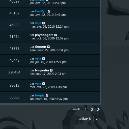
V
46597
i
a
e
jeu. avr. 22, 2010 4:39 pm
e
e
e
g
r
s
r
u
e
n
s
D
par
EvilRyu
s
m
V
45139
i
a
e
jeu. avr. 22, 2010 2:41 pm
e
e
e
g
r
s
r
u
e
n
s
D
par
veja
s
m
V
46838
i
a
e
mar. avr. 06, 2010 12:24 pm
e
e
e
g
r
s
r
u
e
n
s
D
par
psychogore
s
m
V
71374
i
a
e
mar. oct. 06, 2009 12:02 pm
e
e
e
g
r
s
r
u
e
n
s
D
par
Septon
s
m
V
43777
i
a
e
sam. août 15, 2009 5:34 pm
e
e
e
g
r
s
r
u
e
n
s
D
par
veja
s
m
V
46448
i
a
e
jeu. juil. 16, 2009 12:24 pm
e
e
e
g
r
s
r
u
e
n
s
D
par
Ninjardin
s
m
V
220434
i
a
e
dim. mai 17, 2009 2:03 pm
e
e
e
g
r
s
r
u
e
n
s
s
m
D
par
veja
i
a
V
39012
e
e
e
mer. avr. 22, 2009 4:38 pm
e
g
s
r
r
e
u
s
n
s
m
D
par
loopiz
a
V
38500
i
e
e
lun. mars 16, 2009 5:37 pm
g
e
e
s
r
e
r
u
s
n
s
m
a
1
2
i
Suivante
73 sujets
e
g
e
e
s
e
r
s
Aller à
s
m
a
e
g
s
e