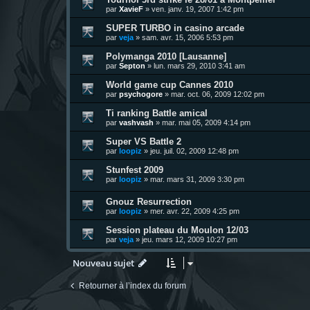
par
XavieF
»
ven. janv. 19, 2007 1:42 pm
SUPER TURBO in casino arcade
par
veja
»
sam. avr. 15, 2006 5:53 pm
Polymanga 2010 [Lausanne]
par
Septon
»
lun. mars 29, 2010 3:41 am
World game cup Cannes 2010
par
psychogore
»
mar. oct. 06, 2009 12:02 pm
Ti ranking Battle amical
par
vashvash
»
mar. mai 05, 2009 4:14 pm
Super VS Battle 2
par
loopiz
»
jeu. juil. 02, 2009 12:48 pm
Stunfest 2009
par
loopiz
»
mar. mars 31, 2009 3:30 pm
Gnouz Resurrection
par
loopiz
»
mer. avr. 22, 2009 4:25 pm
Session plateau du Moulon 12/03
par
veja
»
jeu. mars 12, 2009 10:27 pm
Nouveau sujet
Retourner à l’index du forum