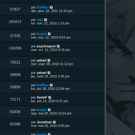
e
e
g
r
s
r
u
e
n
s
D
par
EvilRyu
s
m
V
37827
i
a
e
dim. janv. 16, 2011 12:43 pm
e
e
e
g
r
s
r
u
e
n
s
D
par
veja
s
m
V
181613
i
a
e
lun. nov. 22, 2010 1:15 pm
e
e
e
g
r
s
r
u
e
n
s
s
m
D
par
loopiz
i
a
V
37326
e
e
e
ven. nov. 12, 2010 9:54 am
e
g
s
r
r
e
u
s
n
s
m
D
par
psychogore
a
V
130206
i
e
e
mar. oct. 12, 2010 8:15 pm
g
e
e
s
r
e
r
u
s
n
s
m
a
D
par
yahari
i
V
73521
e
g
e
e
mer. sept. 08, 2010 11:12 pm
e
s
e
r
r
u
s
n
s
m
D
par
yahari
a
V
39908
i
e
e
jeu. août 19, 2010 3:45 pm
g
e
e
s
r
e
r
u
s
n
D
par
EvilRyu
s
m
a
V
33956
i
e
lun. juil. 26, 2010 12:44 am
e
g
e
e
r
s
e
r
u
n
s
D
par
XavieF
s
m
V
72171
i
a
e
lun. juin 14, 2010 6:37 pm
e
e
e
g
r
s
r
u
e
n
s
D
par
loopiz
s
m
V
61636
i
a
e
mar. mai 25, 2010 10:24 am
e
e
e
g
r
s
r
u
e
n
s
D
par
Jonathan
s
m
V
81596
i
a
e
mar. mai 18, 2010 4:00 pm
e
e
e
g
r
s
r
u
e
n
s
D
par
loopiz
s
m