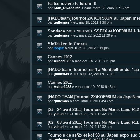
Faites revivre le forum !!!
par
Shin_Divadoken
»
sam. mars 03, 2007 11:16 am
[HADOteam]Tournoi 2X/KOF98UM au Japanîmes
par
guileman
»
jeu. mai 10, 2012 9:30 pm
Sondage pour tournois SSF2X et KOF98UM à J
par
guileman
»
jeu. mars 22, 2012 11:29 pm
SfxTekken le 7 mars
par
loopiz
»
dim. févr. 26, 2012 3:19 pm
Cannes 2012
par
Auber1083
»
mar. oct. 18, 2011 8:19 pm
[HADO team] tournoi ssf4 à Montpellier du 7 au
par
guileman
»
dim. sept. 18, 2011 4:17 pm
Cannes 2011
par
Auber1083
»
ven. sept. 10, 2010 9:43 pm
[HADO TEAM]Tournoi 2X/KOF98UM au JapaNim
par
guileman
»
sam. mai 07, 2011 4:43 pm
[23 - 24 avril 2011] Tournois No Man's Land R12 
par
yahari
»
mar. mars 29, 2011 12:32 am
[02 - 03 avril 2011] Tournois No Man's Land R11 
par
yahari
»
mar. mars 29, 2011 12:32 am
Tournois de ssf2x et kof 98 au Japan expo sud 
par
guileman
»
ven. févr. 04, 2011 1:30 am