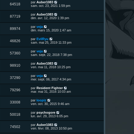
n
s
D
par
Auber1083
s
m
V
64518
i
a
e
sam. oct. 23, 2021 1:59 pm
e
e
e
g
r
s
r
u
e
n
s
D
par
Auber1083
s
m
V
87719
i
a
e
dim. avr. 12, 2020 1:39 pm
e
e
e
g
r
s
r
u
e
n
s
D
par
veja
s
m
V
89974
i
a
e
dim. mars 15, 2020 1:47 am
e
e
e
g
r
s
r
u
e
n
s
D
par
EvilRyu
s
m
V
46826
i
a
e
sam. mai 25, 2019 11:33 pm
e
e
e
g
r
s
r
u
e
n
s
D
par
veja
s
m
V
57360
i
a
e
sam. sept. 22, 2018 7:38 pm
e
e
e
g
r
s
r
u
e
n
s
D
par
Auber1083
s
m
V
98910
i
a
e
ven. mai 11, 2018 10:25 pm
e
e
e
g
r
s
r
u
e
n
s
D
par
veja
s
m
V
37290
i
a
e
mer. sept. 06, 2017 4:34 pm
e
e
e
g
r
s
r
u
e
n
s
D
par
Resident Fighter
s
m
V
79296
i
a
e
mar. mai 31, 2016 10:03 am
e
e
e
g
r
s
r
u
e
n
s
D
par
loopiz
s
m
V
33008
i
a
e
ven. oct. 30, 2015 9:46 am
e
e
e
g
r
s
r
u
e
n
s
D
par
psychogore
s
m
V
50018
i
a
e
lun. avr. 29, 2013 6:05 pm
e
e
e
g
r
s
r
u
e
n
s
D
par
Auber1083
s
m
V
74502
i
a
e
ven. févr. 08, 2013 10:50 pm
e
e
e
g
r
s
r