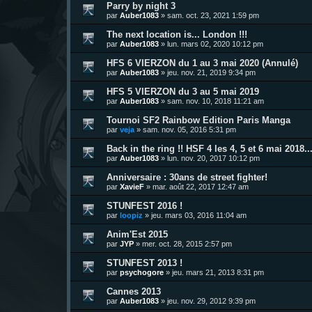
Parry by night 3
par
Auber1083
»
sam. oct. 23, 2021 1:59 pm
The next location is... London !!!
par
Auber1083
»
lun. mars 02, 2020 10:12 pm
HFS 6 VIERZON du 1 au 3 mai 2020 (Annulé)
par
Auber1083
»
jeu. nov. 21, 2019 9:34 pm
HFS 5 VIERZON du 3 au 5 mai 2019
par
Auber1083
»
sam. nov. 10, 2018 11:21 am
Tournoi SF2 Rainbow Edition Paris Manga
par
veja
»
sam. nov. 05, 2016 5:31 pm
Back in the ring !! HSF 4 les 4, 5 et 6 mai 2018..
par
Auber1083
»
lun. nov. 20, 2017 10:12 pm
Anniversaire : 30ans de street fighter!
par
XavieF
»
mar. août 22, 2017 12:47 am
STUNFEST 2016 !
par
loopiz
»
jeu. mars 03, 2016 11:04 am
Anim'Est 2015
par
JYP
»
mer. oct. 28, 2015 2:57 pm
STUNFEST 2013 !
par
psychogore
»
jeu. mars 21, 2013 8:31 pm
Cannes 2013
par
Auber1083
»
jeu. nov. 29, 2012 9:39 pm