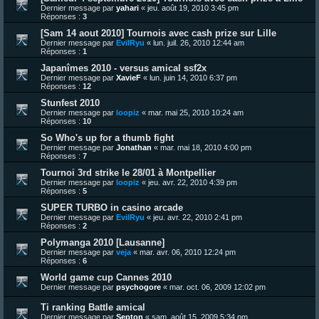
Dernier message par
yahari
«
jeu. août 19, 2010 3:45 pm
Réponses :
3
[Sam 14 aout 2010] Tournois avec cash prize sur Lille
Dernier message par
EvilRyu
«
lun. juil. 26, 2010 12:44 am
Réponses :
1
Japanîmes 2010 - versus amical ssf2x
Dernier message par
XavieF
«
lun. juin 14, 2010 6:37 pm
Réponses :
12
Stunfest 2010
Dernier message par
loopiz
«
mar. mai 25, 2010 10:24 am
Réponses :
10
So Who's up for a thumb fight
Dernier message par
Jonathan
«
mar. mai 18, 2010 4:00 pm
Réponses :
7
Tournoi 3rd strike le 28/01 à Montpellier
Dernier message par
loopiz
«
jeu. avr. 22, 2010 4:39 pm
Réponses :
5
SUPER TURBO in casino arcade
Dernier message par
EvilRyu
«
jeu. avr. 22, 2010 2:41 pm
Réponses :
2
Polymanga 2010 [Lausanne]
Dernier message par
veja
«
mar. avr. 06, 2010 12:24 pm
Réponses :
6
World game cup Cannes 2010
Dernier message par
psychogore
«
mar. oct. 06, 2009 12:02 pm
Ti ranking Battle amical
Dernier message par
Septon
«
sam. août 15, 2009 5:34 pm