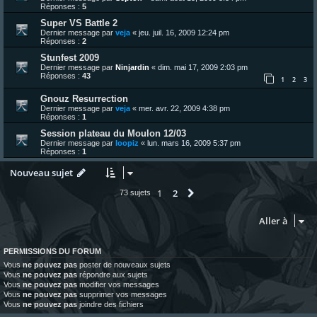
Réponses :
5
Super VS Battle 2
Dernier message par
veja
«
jeu. juil. 16, 2009 12:24 pm
Réponses :
2
Stunfest 2009
Dernier message par
Ninjardin
«
dim. mai 17, 2009 2:03 pm
Réponses :
43
1
2
3
Gnouz Resurrection
Dernier message par
veja
«
mer. avr. 22, 2009 4:38 pm
Réponses :
1
Session plateau du Moulon 12/03
Dernier message par
loopiz
«
lun. mars 16, 2009 5:37 pm
Réponses :
1
Nouveau sujet
1
2
Suivante
73 sujets
Aller à
PERMISSIONS DU FORUM
Vous
ne pouvez pas
poster de nouveaux sujets
Vous
ne pouvez pas
répondre aux sujets
Vous
ne pouvez pas
modifier vos messages
Vous
ne pouvez pas
supprimer vos messages
Vous
ne pouvez pas
joindre des fichiers