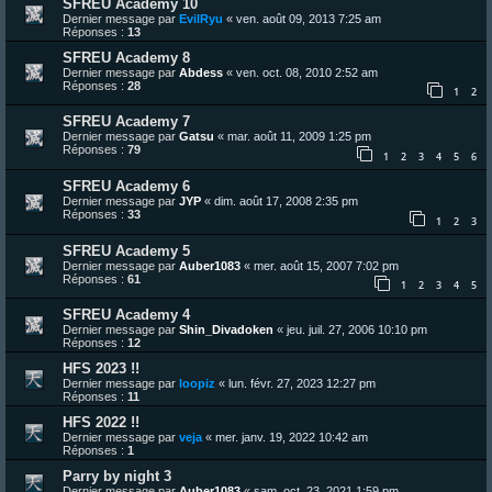
SFREU Academy 10
Dernier message par
EvilRyu
«
ven. août 09, 2013 7:25 am
Réponses :
13
SFREU Academy 8
Dernier message par
Abdess
«
ven. oct. 08, 2010 2:52 am
Réponses :
28
1
2
SFREU Academy 7
Dernier message par
Gatsu
«
mar. août 11, 2009 1:25 pm
Réponses :
79
1
2
3
4
5
6
SFREU Academy 6
Dernier message par
JYP
«
dim. août 17, 2008 2:35 pm
Réponses :
33
1
2
3
SFREU Academy 5
Dernier message par
Auber1083
«
mer. août 15, 2007 7:02 pm
Réponses :
61
1
2
3
4
5
SFREU Academy 4
Dernier message par
Shin_Divadoken
«
jeu. juil. 27, 2006 10:10 pm
Réponses :
12
HFS 2023 !!
Dernier message par
loopiz
«
lun. févr. 27, 2023 12:27 pm
Réponses :
11
HFS 2022 !!
Dernier message par
veja
«
mer. janv. 19, 2022 10:42 am
Réponses :
1
Parry by night 3
Dernier message par
Auber1083
«
sam. oct. 23, 2021 1:59 pm