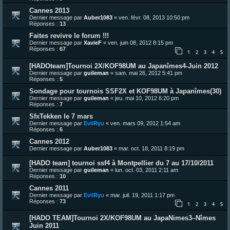
Cannes 2013
Dernier message par
Auber1083
«
ven. févr. 08, 2013 10:50 pm
Réponses :
13
Faites revivre le forum !!!
Dernier message par
XavieF
«
ven. juin 08, 2012 8:15 pm
Réponses :
67
1
2
3
4
5
[HADOteam]Tournoi 2X/KOF98UM au Japanîmes4-Juin 2012
Dernier message par
guileman
«
sam. mai 26, 2012 5:41 pm
Réponses :
5
Sondage pour tournois SSF2X et KOF98UM à Japanîmes(30)
Dernier message par
guileman
«
jeu. mai 10, 2012 6:20 pm
Réponses :
7
SfxTekken le 7 mars
Dernier message par
EvilRyu
«
ven. mars 09, 2012 1:54 am
Réponses :
6
Cannes 2012
Dernier message par
Auber1083
«
mar. oct. 18, 2011 8:19 pm
[HADO team] tournoi ssf4 à Montpellier du 7 au 17/10/2011
Dernier message par
guileman
«
lun. oct. 03, 2011 2:11 am
Réponses :
10
Cannes 2011
Dernier message par
EvilRyu
«
mar. juil. 19, 2011 1:17 pm
Réponses :
73
1
2
3
4
5
[HADO TEAM]Tournoi 2X/KOF98UM au JapaNimes3–Nîmes
Juin 2011