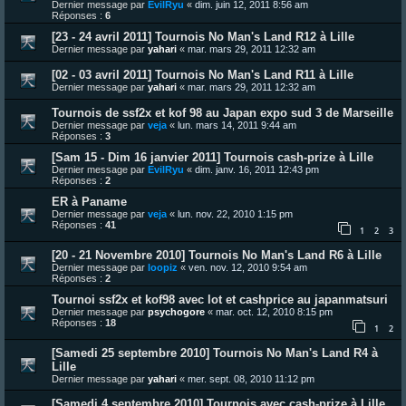
Dernier message par
EvilRyu
«
dim. juin 12, 2011 8:56 am
Réponses :
6
[23 - 24 avril 2011] Tournois No Man's Land R12 à Lille
Dernier message par
yahari
«
mar. mars 29, 2011 12:32 am
[02 - 03 avril 2011] Tournois No Man's Land R11 à Lille
Dernier message par
yahari
«
mar. mars 29, 2011 12:32 am
Tournois de ssf2x et kof 98 au Japan expo sud 3 de Marseille
Dernier message par
veja
«
lun. mars 14, 2011 9:44 am
Réponses :
3
[Sam 15 - Dim 16 janvier 2011] Tournois cash-prize à Lille
Dernier message par
EvilRyu
«
dim. janv. 16, 2011 12:43 pm
Réponses :
2
ER à Paname
Dernier message par
veja
«
lun. nov. 22, 2010 1:15 pm
Réponses :
41
1
2
3
[20 - 21 Novembre 2010] Tournois No Man's Land R6 à Lille
Dernier message par
loopiz
«
ven. nov. 12, 2010 9:54 am
Réponses :
2
Tournoi ssf2x et kof98 avec lot et cashprice au japanmatsuri
Dernier message par
psychogore
«
mar. oct. 12, 2010 8:15 pm
Réponses :
18
1
2
[Samedi 25 septembre 2010] Tournois No Man's Land R4 à
Lille
Dernier message par
yahari
«
mer. sept. 08, 2010 11:12 pm
[Samedi 4 septembre 2010] Tournois avec cash-prize à Lille