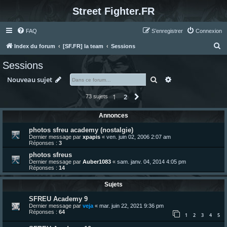
Street Fighter.FR
FAQ
S’enregistrer
Connexion
R
Index du forum
[SF.FR] la team
Sessions
e
Sessions
c
Rechercher
Recherche avanc
Nouveau sujet
h
e
1
2
Suivante
73 sujets
r
Annonces
c
photos sfreu academy (nostalgie)
h
Dernier message par
xpapis
«
ven. juin 02, 2006 2:07 am
Réponses :
3
e
photos sfreus
r
Dernier message par
Auber1083
«
sam. janv. 04, 2014 4:05 pm
Réponses :
14
Sujets
SFREU Academy 9
Dernier message par
veja
«
mar. juin 22, 2021 9:36 pm
Réponses :
64
1
2
3
4
5