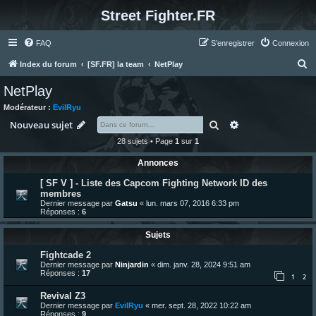
Street Fighter.FR
FAQ
S’enregistrer
Connexion
R
Index du forum
[SF.FR] la team
NetPlay
e
NetPlay
c
Modérateur :
EvilRyu
h
Rechercher
Recherche avanc
Nouveau sujet
e
28 sujets • Page
1
sur
1
r
Annonces
c
[ SF V ] - Liste des Capcom Fighting Network ID des
h
membres
e
Dernier message par
Gatsu
«
lun. mars 07, 2016 6:33 pm
Réponses :
6
r
Sujets
Fightcade 2
Dernier message par
Ninjardin
«
dim. janv. 28, 2024 9:51 am
Réponses :
17
1
2
Revival Z3
Dernier message par
EvilRyu
«
mer. sept. 28, 2022 10:22 am
Réponses :
9