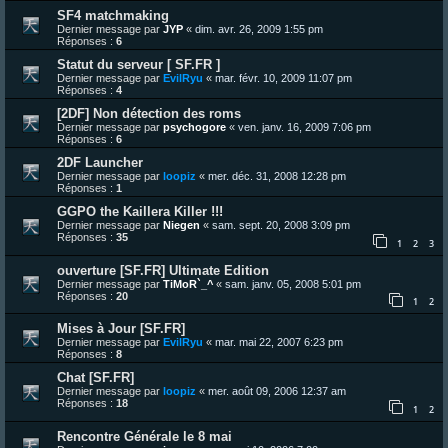
SF4 matchmaking
Dernier message par
JYP
«
dim. avr. 26, 2009 1:55 pm
Réponses :
6
Statut du serveur [ SF.FR ]
Dernier message par
EvilRyu
«
mar. févr. 10, 2009 11:07 pm
Réponses :
4
[2DF] Non détection des roms
Dernier message par
psychogore
«
ven. janv. 16, 2009 7:06 pm
Réponses :
6
2DF Launcher
Dernier message par
loopiz
«
mer. déc. 31, 2008 12:28 pm
Réponses :
1
GGPO the Kaillera Killer !!!
Dernier message par
Niegen
«
sam. sept. 20, 2008 3:09 pm
Réponses :
35
1
2
3
ouverture [SF.FR] Ultimate Edition
Dernier message par
TiMoR`_^
«
sam. janv. 05, 2008 5:01 pm
Réponses :
20
1
2
Mises à Jour [SF.FR]
Dernier message par
EvilRyu
«
mar. mai 22, 2007 6:23 pm
Réponses :
8
Chat [SF.FR]
Dernier message par
loopiz
«
mer. août 09, 2006 12:37 am
Réponses :
18
1
2
Rencontre Générale le 8 mai