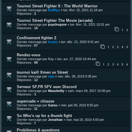
Tournoi Street Fighter II : The World Warrior
Dernier message par
EvilRyu
«
lun. févr. 15, 2021 11:18 am
Réponses :
2
Tournoi Street Fighter The Movie (arcade)
Dernier message par
psychogore
«
lun. févr. 15, 2021 10:01 am
Réponses :
16
1
2
Confinement fighter 2
Dernier message par
loopiz
«
lun. déc. 21, 2020 9:41 am
Réponses :
67
1
2
3
4
5
Rendez-vous
Dernier message par
Ray
«
lun. avr. 27, 2020 10:44 am
Réponses :
88
1
2
3
4
5
6
tournoi kaill Xmen vs Street
Dernier message par
veja
«
ven. déc. 06, 2019 9:38 pm
Réponses :
12
Serveur SF.FR SFV avec Discord
Dernier message par
Masulwilly
«
sam. mars 04, 2017 10:08 pm
Réponses :
3
supercade = chiasse
Dernier message par
Gatsu
«
mer. juin 09, 2010 8:55 pm
Réponses :
11
So Who's up for a thumb fight
Dernier message par
Jonathan
«
mar. mai 18, 2010 4:00 pm
Réponses :
7
Problèmes & questions