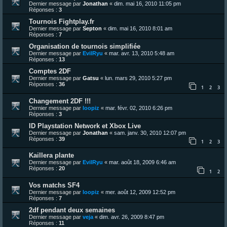
Dernier message par
Jonathan
«
dim. mai 16, 2010 11:05 pm
Réponses :
3
Tournois Fightplay.fr
Dernier message par
Septon
«
dim. mai 16, 2010 8:01 am
Réponses :
7
Organisation de tournois simplifiée
Dernier message par
EvilRyu
«
mar. avr. 13, 2010 5:48 am
Réponses :
13
Comptes 2DF
Dernier message par
Gatsu
«
lun. mars 29, 2010 5:27 pm
Réponses :
36
1
2
3
Changement 2DF !!!
Dernier message par
loopiz
«
mar. févr. 02, 2010 6:26 pm
Réponses :
3
ID Playstation Network et Xbox Live
Dernier message par
Jonathan
«
sam. janv. 30, 2010 12:07 pm
Réponses :
39
1
2
3
Kaillera plante
Dernier message par
EvilRyu
«
mar. août 18, 2009 6:46 am
Réponses :
20
1
2
Vos matchs SF4
Dernier message par
loopiz
«
mer. août 12, 2009 12:52 pm
Réponses :
7
2df pendant deux semaines
Dernier message par
veja
«
dim. avr. 26, 2009 8:47 pm
Réponses :
11