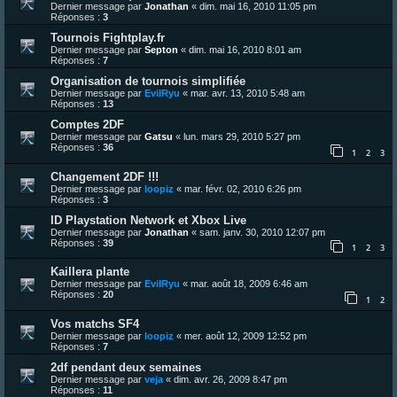
Dernier message par
Jonathan
«
dim. mai 16, 2010 11:05 pm
Réponses :
3
Tournois Fightplay.fr
Dernier message par
Septon
«
dim. mai 16, 2010 8:01 am
Réponses :
7
Organisation de tournois simplifiée
Dernier message par
EvilRyu
«
mar. avr. 13, 2010 5:48 am
Réponses :
13
Comptes 2DF
Dernier message par
Gatsu
«
lun. mars 29, 2010 5:27 pm
Réponses :
36
1
2
3
Changement 2DF !!!
Dernier message par
loopiz
«
mar. févr. 02, 2010 6:26 pm
Réponses :
3
ID Playstation Network et Xbox Live
Dernier message par
Jonathan
«
sam. janv. 30, 2010 12:07 pm
Réponses :
39
1
2
3
Kaillera plante
Dernier message par
EvilRyu
«
mar. août 18, 2009 6:46 am
Réponses :
20
1
2
Vos matchs SF4
Dernier message par
loopiz
«
mer. août 12, 2009 12:52 pm
Réponses :
7
2df pendant deux semaines
Dernier message par
veja
«
dim. avr. 26, 2009 8:47 pm
Réponses :
11