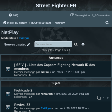
Street Fighter.FR
FAQ
S’enregistrer
Connexion
R
Index du forum
[SF.FR] la team
NetPlay
e
NetPlay
c
Modérateur :
EvilRyu
h
Rechercher
Recherche avanc
Nouveau sujet
e
28 sujets • Page
1
sur
1
r
Annonces
c
[ SF V ] - Liste des Capcom Fighting Network ID des
h
membres
e
Dernier message par
Gatsu
«
lun. mars 07, 2016 6:33 pm
Réponses :
6
r
Sujets
Fightcade 2
Dernier message par
Ninjardin
«
dim. janv. 28, 2024 9:51 am
Réponses :
17
1
2
Revival Z3
Dernier message par
EvilRyu
«
mer. sept. 28, 2022 10:22 am
Réponses :
9