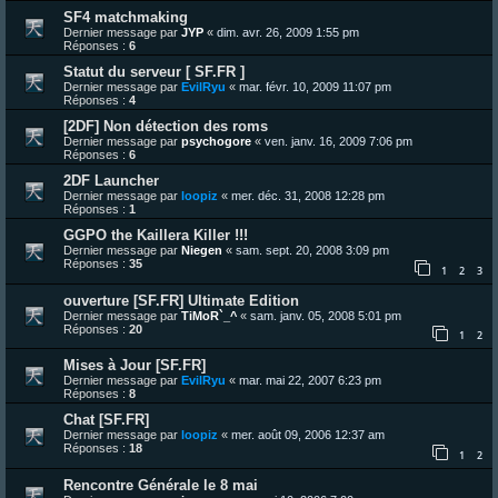
SF4 matchmaking
Dernier message par
JYP
«
dim. avr. 26, 2009 1:55 pm
Réponses :
6
Statut du serveur [ SF.FR ]
Dernier message par
EvilRyu
«
mar. févr. 10, 2009 11:07 pm
Réponses :
4
[2DF] Non détection des roms
Dernier message par
psychogore
«
ven. janv. 16, 2009 7:06 pm
Réponses :
6
2DF Launcher
Dernier message par
loopiz
«
mer. déc. 31, 2008 12:28 pm
Réponses :
1
GGPO the Kaillera Killer !!!
Dernier message par
Niegen
«
sam. sept. 20, 2008 3:09 pm
Réponses :
35
1
2
3
ouverture [SF.FR] Ultimate Edition
Dernier message par
TiMoR`_^
«
sam. janv. 05, 2008 5:01 pm
Réponses :
20
1
2
Mises à Jour [SF.FR]
Dernier message par
EvilRyu
«
mar. mai 22, 2007 6:23 pm
Réponses :
8
Chat [SF.FR]
Dernier message par
loopiz
«
mer. août 09, 2006 12:37 am
Réponses :
18
1
2
Rencontre Générale le 8 mai