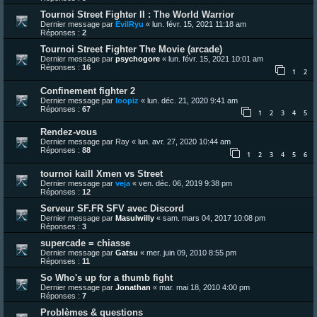
Tournoi Street Fighter II : The World Warrior
Dernier message par
EvilRyu
«
lun. févr. 15, 2021 11:18 am
Réponses :
2
Tournoi Street Fighter The Movie (arcade)
Dernier message par
psychogore
«
lun. févr. 15, 2021 10:01 am
Réponses :
16
1
2
Confinement fighter 2
Dernier message par
loopiz
«
lun. déc. 21, 2020 9:41 am
Réponses :
67
1
2
3
4
5
Rendez-vous
Dernier message par
Ray
«
lun. avr. 27, 2020 10:44 am
Réponses :
88
1
2
3
4
5
6
tournoi kaill Xmen vs Street
Dernier message par
veja
«
ven. déc. 06, 2019 9:38 pm
Réponses :
12
Serveur SF.FR SFV avec Discord
Dernier message par
Masulwilly
«
sam. mars 04, 2017 10:08 pm
Réponses :
3
supercade = chiasse
Dernier message par
Gatsu
«
mer. juin 09, 2010 8:55 pm
Réponses :
11
So Who's up for a thumb fight
Dernier message par
Jonathan
«
mar. mai 18, 2010 4:00 pm
Réponses :
7
Problèmes & questions