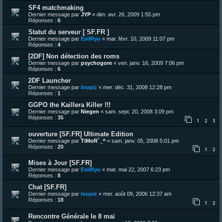
SF4 matchmaking
Dernier message par
JYP
«
dim. avr. 26, 2009 1:55 pm
Réponses :
6
Statut du serveur [ SF.FR ]
Dernier message par
EvilRyu
«
mar. févr. 10, 2009 11:07 pm
Réponses :
4
[2DF] Non détection des roms
Dernier message par
psychogore
«
ven. janv. 16, 2009 7:06 pm
Réponses :
6
2DF Launcher
Dernier message par
loopiz
«
mer. déc. 31, 2008 12:28 pm
Réponses :
1
GGPO the Kaillera Killer !!!
Dernier message par
Niegen
«
sam. sept. 20, 2008 3:09 pm
Réponses :
35
1
2
3
ouverture [SF.FR] Ultimate Edition
Dernier message par
TiMoR`_^
«
sam. janv. 05, 2008 5:01 pm
Réponses :
20
1
2
Mises à Jour [SF.FR]
Dernier message par
EvilRyu
«
mar. mai 22, 2007 6:23 pm
Réponses :
8
Chat [SF.FR]
Dernier message par
loopiz
«
mer. août 09, 2006 12:37 am
Réponses :
18
1
2
Rencontre Générale le 8 mai