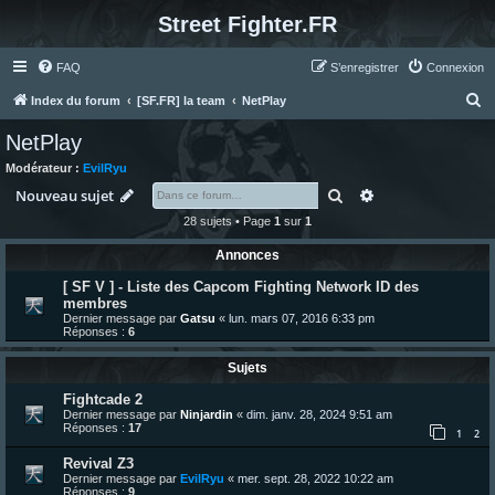
Street Fighter.FR
FAQ
S’enregistrer
Connexion
R
Index du forum
[SF.FR] la team
NetPlay
e
NetPlay
c
Modérateur :
EvilRyu
h
Rechercher
Recherche avanc
Nouveau sujet
e
28 sujets • Page
1
sur
1
r
Annonces
c
[ SF V ] - Liste des Capcom Fighting Network ID des
h
membres
e
Dernier message par
Gatsu
«
lun. mars 07, 2016 6:33 pm
Réponses :
6
r
Sujets
Fightcade 2
Dernier message par
Ninjardin
«
dim. janv. 28, 2024 9:51 am
Réponses :
17
1
2
Revival Z3
Dernier message par
EvilRyu
«
mer. sept. 28, 2022 10:22 am
Réponses :
9