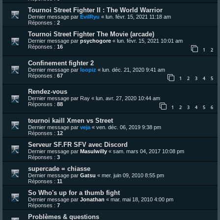
Tournoi Street Fighter II : The World Warrior
Dernier message par
EvilRyu
«
lun. févr. 15, 2021 11:18 am
Réponses :
2
Tournoi Street Fighter The Movie (arcade)
Dernier message par
psychogore
«
lun. févr. 15, 2021 10:01 am
Réponses :
16
1
2
Confinement fighter 2
Dernier message par
loopiz
«
lun. déc. 21, 2020 9:41 am
Réponses :
67
1
2
3
4
5
Rendez-vous
Dernier message par
Ray
«
lun. avr. 27, 2020 10:44 am
Réponses :
88
1
2
3
4
5
6
tournoi kaill Xmen vs Street
Dernier message par
veja
«
ven. déc. 06, 2019 9:38 pm
Réponses :
12
Serveur SF.FR SFV avec Discord
Dernier message par
Masulwilly
«
sam. mars 04, 2017 10:08 pm
Réponses :
3
supercade = chiasse
Dernier message par
Gatsu
«
mer. juin 09, 2010 8:55 pm
Réponses :
11
So Who's up for a thumb fight
Dernier message par
Jonathan
«
mar. mai 18, 2010 4:00 pm
Réponses :
7
Problèmes & questions