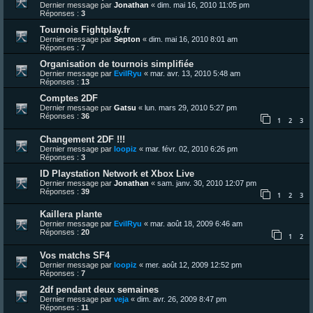
Dernier message par
Jonathan
«
dim. mai 16, 2010 11:05 pm
Réponses :
3
Tournois Fightplay.fr
Dernier message par
Septon
«
dim. mai 16, 2010 8:01 am
Réponses :
7
Organisation de tournois simplifiée
Dernier message par
EvilRyu
«
mar. avr. 13, 2010 5:48 am
Réponses :
13
Comptes 2DF
Dernier message par
Gatsu
«
lun. mars 29, 2010 5:27 pm
Réponses :
36
1
2
3
Changement 2DF !!!
Dernier message par
loopiz
«
mar. févr. 02, 2010 6:26 pm
Réponses :
3
ID Playstation Network et Xbox Live
Dernier message par
Jonathan
«
sam. janv. 30, 2010 12:07 pm
Réponses :
39
1
2
3
Kaillera plante
Dernier message par
EvilRyu
«
mar. août 18, 2009 6:46 am
Réponses :
20
1
2
Vos matchs SF4
Dernier message par
loopiz
«
mer. août 12, 2009 12:52 pm
Réponses :
7
2df pendant deux semaines
Dernier message par
veja
«
dim. avr. 26, 2009 8:47 pm
Réponses :
11