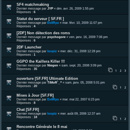
SF4 matchmaking
Dernier message par
JYP
«
dim. avr. 26, 2009 1:55 pm
Réponses :
6
Statut du serveur [ SF.FR ]
Dernier message par
EvilRyu
«
mar. févr. 10, 2009 11:07 pm
Réponses :
4
[2DF] Non détection des roms
Dernier message par
psychogore
«
ven. janv. 16, 2009 7:06 pm
Réponses :
6
2DF Launcher
Dernier message par
loopiz
«
mer. déc. 31, 2008 12:28 pm
Réponses :
1
GGPO the Kaillera Killer !!!
Dernier message par
Niegen
«
sam. sept. 20, 2008 3:09 pm
Réponses :
35
1
2
3
ouverture [SF.FR] Ultimate Edition
Dernier message par
TiMoR`_^
«
sam. janv. 05, 2008 5:01 pm
Réponses :
20
1
2
Mises à Jour [SF.FR]
Dernier message par
EvilRyu
«
mar. mai 22, 2007 6:23 pm
Réponses :
8
Chat [SF.FR]
Dernier message par
loopiz
«
mer. août 09, 2006 12:37 am
Réponses :
18
1
2
Rencontre Générale le 8 mai