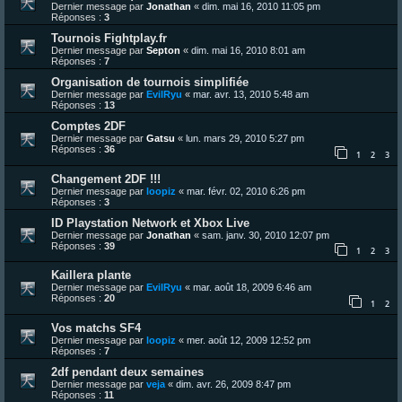
Dernier message par
Jonathan
«
dim. mai 16, 2010 11:05 pm
Réponses :
3
Tournois Fightplay.fr
Dernier message par
Septon
«
dim. mai 16, 2010 8:01 am
Réponses :
7
Organisation de tournois simplifiée
Dernier message par
EvilRyu
«
mar. avr. 13, 2010 5:48 am
Réponses :
13
Comptes 2DF
Dernier message par
Gatsu
«
lun. mars 29, 2010 5:27 pm
Réponses :
36
1
2
3
Changement 2DF !!!
Dernier message par
loopiz
«
mar. févr. 02, 2010 6:26 pm
Réponses :
3
ID Playstation Network et Xbox Live
Dernier message par
Jonathan
«
sam. janv. 30, 2010 12:07 pm
Réponses :
39
1
2
3
Kaillera plante
Dernier message par
EvilRyu
«
mar. août 18, 2009 6:46 am
Réponses :
20
1
2
Vos matchs SF4
Dernier message par
loopiz
«
mer. août 12, 2009 12:52 pm
Réponses :
7
2df pendant deux semaines
Dernier message par
veja
«
dim. avr. 26, 2009 8:47 pm
Réponses :
11