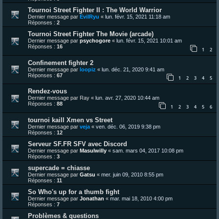
Tournoi Street Fighter II : The World Warrior
Dernier message par
EvilRyu
«
lun. févr. 15, 2021 11:18 am
Réponses :
2
Tournoi Street Fighter The Movie (arcade)
Dernier message par
psychogore
«
lun. févr. 15, 2021 10:01 am
Réponses :
16
1
2
Confinement fighter 2
Dernier message par
loopiz
«
lun. déc. 21, 2020 9:41 am
Réponses :
67
1
2
3
4
5
Rendez-vous
Dernier message par
Ray
«
lun. avr. 27, 2020 10:44 am
Réponses :
88
1
2
3
4
5
6
tournoi kaill Xmen vs Street
Dernier message par
veja
«
ven. déc. 06, 2019 9:38 pm
Réponses :
12
Serveur SF.FR SFV avec Discord
Dernier message par
Masulwilly
«
sam. mars 04, 2017 10:08 pm
Réponses :
3
supercade = chiasse
Dernier message par
Gatsu
«
mer. juin 09, 2010 8:55 pm
Réponses :
11
So Who's up for a thumb fight
Dernier message par
Jonathan
«
mar. mai 18, 2010 4:00 pm
Réponses :
7
Problèmes & questions