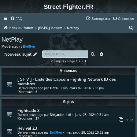
Street Fighter.FR
FAQ
S’enregistrer
Connexion
R
Index du forum
[SF.FR] la team
NetPlay
e
NetPlay
c
Modérateur :
EvilRyu
h
Rechercher
Recherche avanc
Nouveau sujet
e
28 sujets • Page
1
sur
1
r
Annonces
c
[ SF V ] - Liste des Capcom Fighting Network ID des
h
membres
e
Dernier message par
Gatsu
«
lun. mars 07, 2016 6:33 pm
Réponses :
6
r
Sujets
Fightcade 2
Dernier message par
Ninjardin
«
dim. janv. 28, 2024 9:51 am
Réponses :
17
1
2
Revival Z3
Dernier message par
EvilRyu
«
mer. sept. 28, 2022 10:22 am
Réponses :
9