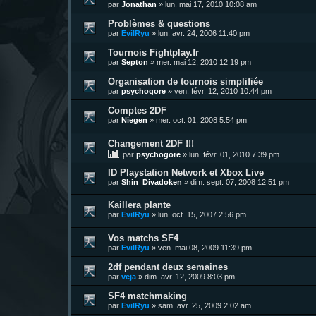
par
Jonathan
»
lun. mai 17, 2010 10:08 am
Problèmes & questions
par
EvilRyu
»
lun. avr. 24, 2006 11:40 pm
Tournois Fightplay.fr
par
Septon
»
mer. mai 12, 2010 12:19 pm
Organisation de tournois simplifiée
par
psychogore
»
ven. févr. 12, 2010 10:44 pm
Comptes 2DF
par
Niegen
»
mer. oct. 01, 2008 5:54 pm
Changement 2DF !!!
par
psychogore
»
lun. févr. 01, 2010 7:39 pm
ID Playstation Network et Xbox Live
par
Shin_Divadoken
»
dim. sept. 07, 2008 12:51 pm
Kaillera plante
par
EvilRyu
»
lun. oct. 15, 2007 2:56 pm
Vos matchs SF4
par
EvilRyu
»
ven. mai 08, 2009 11:39 pm
2df pendant deux semaines
par
veja
»
dim. avr. 12, 2009 8:03 pm
SF4 matchmaking
par
EvilRyu
»
sam. avr. 25, 2009 2:02 am