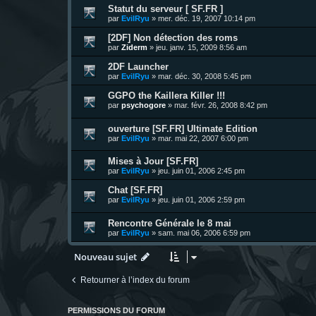
Statut du serveur [ SF.FR ]
par
EvilRyu
»
mer. déc. 19, 2007 10:14 pm
[2DF] Non détection des roms
par
Ziderm
»
jeu. janv. 15, 2009 8:56 am
2DF Launcher
par
EvilRyu
»
mar. déc. 30, 2008 5:45 pm
GGPO the Kaillera Killer !!!
par
psychogore
»
mar. févr. 26, 2008 8:42 pm
ouverture [SF.FR] Ultimate Edition
par
EvilRyu
»
mar. mai 22, 2007 6:00 pm
Mises à Jour [SF.FR]
par
EvilRyu
»
jeu. juin 01, 2006 2:45 pm
Chat [SF.FR]
par
EvilRyu
»
jeu. juin 01, 2006 2:59 pm
Rencontre Générale le 8 mai
par
EvilRyu
»
sam. mai 06, 2006 6:59 pm
Nouveau sujet
Retourner à l’index du forum
PERMISSIONS DU FORUM