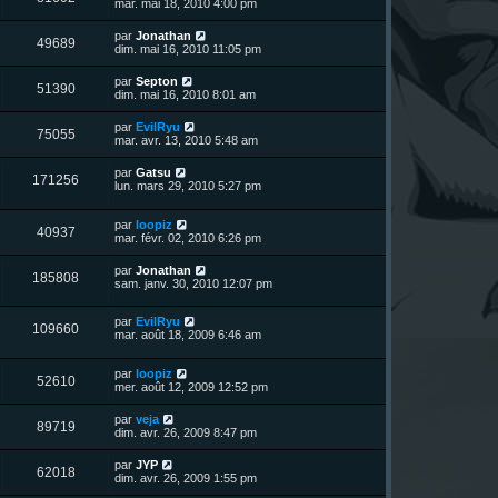
e
mar. mai 18, 2010 4:00 pm
e
e
e
g
r
s
r
u
e
n
s
D
par
Jonathan
s
m
V
49689
i
a
e
dim. mai 16, 2010 11:05 pm
e
e
e
g
r
s
r
u
e
n
s
D
par
Septon
s
m
V
51390
i
a
e
dim. mai 16, 2010 8:01 am
e
e
e
g
r
s
r
u
e
n
s
D
par
EvilRyu
s
m
V
75055
i
a
e
mar. avr. 13, 2010 5:48 am
e
e
e
g
r
s
r
u
e
n
s
D
par
Gatsu
s
m
V
171256
i
a
e
lun. mars 29, 2010 5:27 pm
e
e
e
g
r
s
r
u
e
n
s
s
m
D
par
loopiz
i
a
V
40937
e
e
e
mar. févr. 02, 2010 6:26 pm
e
g
s
r
r
e
u
s
n
s
m
D
par
Jonathan
a
V
185808
i
e
e
sam. janv. 30, 2010 12:07 pm
g
e
e
s
r
e
r
u
s
n
s
m
a
D
par
EvilRyu
i
V
109660
e
g
e
e
mar. août 18, 2009 6:46 am
e
s
e
r
r
u
s
n
s
m
a
D
par
loopiz
i
e
V
52610
g
e
e
mer. août 12, 2009 12:52 pm
e
s
e
r
r
s
u
n
s
m
a
D
par
veja
V
89719
i
e
g
e
dim. avr. 26, 2009 8:47 pm
e
e
s
e
r
r
u
s
n
D
par
JYP
s
m
a
V
62018
i
e
dim. avr. 26, 2009 1:55 pm
e
g
e
e
r
s
e
r