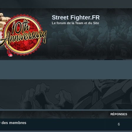
Street Fighter.FR
Le forum de la Team et du Site
cher
cherche avancée
RÉPONSES
ID des membres
R
6
é