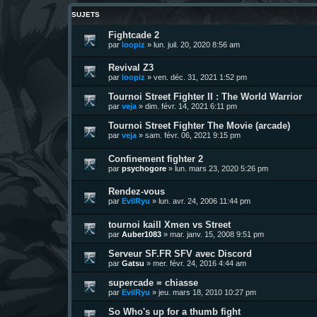
SUJETS
Fightcade 2
par
loopiz
»
lun. juil. 20, 2020 8:56 am
Revival Z3
par
loopiz
»
ven. déc. 31, 2021 1:52 pm
Tournoi Street Fighter II : The World Warrior
par
veja
»
dim. févr. 14, 2021 6:11 pm
Tournoi Street Fighter The Movie (arcade)
par
veja
»
sam. févr. 06, 2021 9:15 pm
Confinement fighter 2
par
psychogore
»
lun. mars 23, 2020 5:26 pm
Rendez-vous
par
EvilRyu
»
lun. avr. 24, 2006 11:44 pm
tournoi kaill Xmen vs Street
par
Auber1083
»
mar. janv. 15, 2008 9:51 pm
Serveur SF.FR SFV avec Discord
par
Gatsu
»
mer. févr. 24, 2016 4:44 am
supercade = chiasse
par
EvilRyu
»
jeu. mars 18, 2010 10:27 pm
So Who's up for a thumb fight