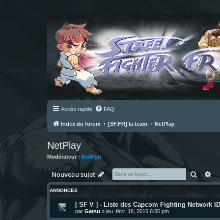
Accès rapide
FAQ
Index du forum
[SF.FR] la team
NetPlay
NetPlay
Modérateur :
EvilRyu
Recher
Re
Nouveau sujet
ANNONCES
[ SF V ] - Liste des Capcom Fighting Network 
par
Gatsu
»
jeu. févr. 18, 2016 6:35 pm