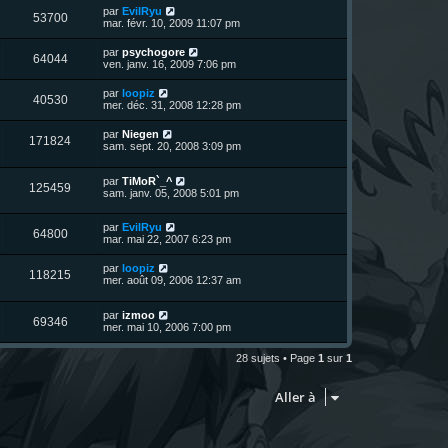
u
n
s
D
par
EvilRyu
s
m
V
53700
i
a
e
mar. févr. 10, 2009 11:07 pm
e
e
e
g
r
s
r
u
e
n
s
D
par
psychogore
s
m
V
64044
i
a
e
ven. janv. 16, 2009 7:06 pm
e
e
e
g
r
s
r
u
e
n
s
D
par
loopiz
s
m
V
40530
i
a
e
mer. déc. 31, 2008 12:28 pm
e
e
e
g
r
s
r
u
e
n
s
D
par
Niegen
s
m
V
171824
i
a
e
sam. sept. 20, 2008 3:09 pm
e
e
e
g
r
s
r
u
e
n
s
s
m
D
par
TiMoR`_^
i
a
V
125459
e
e
e
sam. janv. 05, 2008 5:01 pm
e
g
s
r
r
e
u
s
n
s
m
a
D
par
EvilRyu
i
e
V
64800
g
e
e
mar. mai 22, 2007 6:23 pm
e
s
e
r
r
s
u
n
s
m
a
D
par
loopiz
V
118215
i
e
g
e
mer. août 09, 2006 12:37 am
e
e
s
e
r
r
u
s
n
s
m
a
D
par
izmoo
i
V
69346
e
g
e
e
mer. mai 10, 2006 7:00 pm
e
s
e
r
r
u
s
n
s
m
28 sujets • Page
1
sur
1
a
i
e
g
e
e
s
e
r
s
Aller à
s
m
a
e
g
s
e
s
a