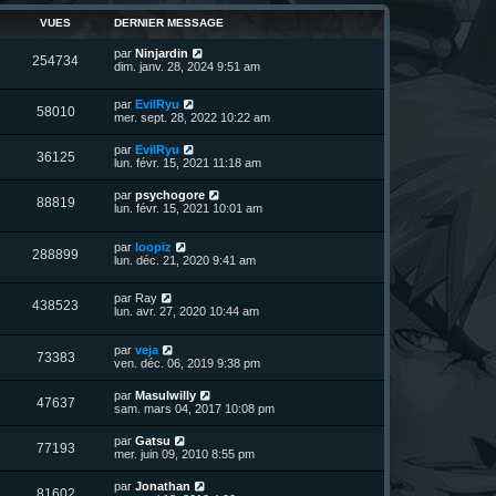
n
i
VUES
DERNIER MESSAGE
e
e
r
D
par
Ninjardin
s
m
V
254734
e
dim. janv. 28, 2024 9:51 am
e
r
s
u
n
s
D
par
EvilRyu
i
a
V
58010
e
e
mer. sept. 28, 2022 10:22 am
e
g
r
r
e
u
n
s
m
D
par
EvilRyu
V
36125
i
e
e
lun. févr. 15, 2021 11:18 am
e
e
s
r
r
u
s
n
D
par
psychogore
s
m
a
V
88819
i
e
lun. févr. 15, 2021 10:01 am
e
g
e
e
r
s
e
r
u
n
s
s
m
D
par
loopiz
i
a
V
288899
e
e
e
lun. déc. 21, 2020 9:41 am
e
g
s
r
r
e
u
s
n
s
m
a
D
par
Ray
i
e
V
438523
g
e
e
lun. avr. 27, 2020 10:44 am
e
s
e
r
r
s
u
n
s
m
a
D
par
veja
i
e
g
V
73383
e
e
ven. déc. 06, 2019 9:38 pm
e
s
e
r
r
s
u
n
s
m
a
D
par
Masulwilly
V
47637
i
e
g
e
sam. mars 04, 2017 10:08 pm
e
e
s
e
r
r
u
s
n
D
par
Gatsu
s
m
a
V
77193
i
e
mer. juin 09, 2010 8:55 pm
e
g
e
e
r
s
e
r
u
n
s
D
par
Jonathan
s
m
V
81602
i
a