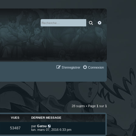
Rechercher
Recherche avan
S’enregistrer
Connexion
28 sujets • Page
1
sur
1
VUES
DERNIER MESSAGE
D
par
Gatsu
V
53487
e
lun. mars 07, 2016 6:33 pm
r
u