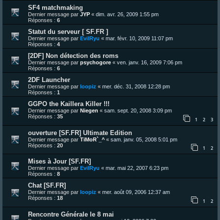
SF4 matchmaking
Dernier message par
JYP
«
dim. avr. 26, 2009 1:55 pm
Réponses :
6
Statut du serveur [ SF.FR ]
Dernier message par
EvilRyu
«
mar. févr. 10, 2009 11:07 pm
Réponses :
4
[2DF] Non détection des roms
Dernier message par
psychogore
«
ven. janv. 16, 2009 7:06 pm
Réponses :
6
2DF Launcher
Dernier message par
loopiz
«
mer. déc. 31, 2008 12:28 pm
Réponses :
1
GGPO the Kaillera Killer !!!
Dernier message par
Niegen
«
sam. sept. 20, 2008 3:09 pm
Réponses :
35
1
2
3
ouverture [SF.FR] Ultimate Edition
Dernier message par
TiMoR`_^
«
sam. janv. 05, 2008 5:01 pm
Réponses :
20
1
2
Mises à Jour [SF.FR]
Dernier message par
EvilRyu
«
mar. mai 22, 2007 6:23 pm
Réponses :
8
Chat [SF.FR]
Dernier message par
loopiz
«
mer. août 09, 2006 12:37 am
Réponses :
18
1
2
Rencontre Générale le 8 mai