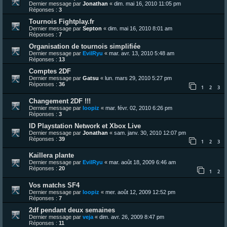
Dernier message par
Jonathan
«
dim. mai 16, 2010 11:05 pm
Réponses :
3
Tournois Fightplay.fr
Dernier message par
Septon
«
dim. mai 16, 2010 8:01 am
Réponses :
7
Organisation de tournois simplifiée
Dernier message par
EvilRyu
«
mar. avr. 13, 2010 5:48 am
Réponses :
13
Comptes 2DF
Dernier message par
Gatsu
«
lun. mars 29, 2010 5:27 pm
Réponses :
36
1
2
3
Changement 2DF !!!
Dernier message par
loopiz
«
mar. févr. 02, 2010 6:26 pm
Réponses :
3
ID Playstation Network et Xbox Live
Dernier message par
Jonathan
«
sam. janv. 30, 2010 12:07 pm
Réponses :
39
1
2
3
Kaillera plante
Dernier message par
EvilRyu
«
mar. août 18, 2009 6:46 am
Réponses :
20
1
2
Vos matchs SF4
Dernier message par
loopiz
«
mer. août 12, 2009 12:52 pm
Réponses :
7
2df pendant deux semaines
Dernier message par
veja
«
dim. avr. 26, 2009 8:47 pm
Réponses :
11