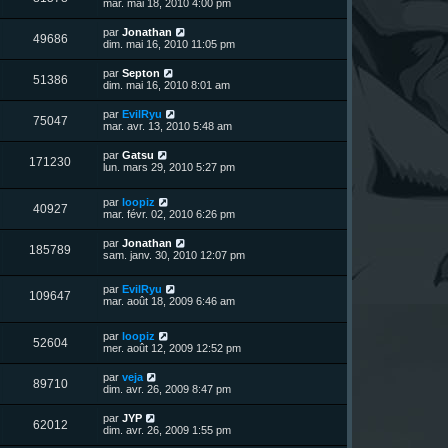
e
mar. mai 18, 2010 4:00 pm
e
e
e
g
r
s
r
u
e
n
s
D
par
Jonathan
s
m
V
49686
i
a
e
dim. mai 16, 2010 11:05 pm
e
e
e
g
r
s
r
u
e
n
s
D
par
Septon
s
m
V
51386
i
a
e
dim. mai 16, 2010 8:01 am
e
e
e
g
r
s
r
u
e
n
s
D
par
EvilRyu
s
m
V
75047
i
a
e
mar. avr. 13, 2010 5:48 am
e
e
e
g
r
s
r
u
e
n
s
D
par
Gatsu
s
m
V
171230
i
a
e
lun. mars 29, 2010 5:27 pm
e
e
e
g
r
s
r
u
e
n
s
s
m
D
par
loopiz
i
a
V
40927
e
e
e
mar. févr. 02, 2010 6:26 pm
e
g
s
r
r
e
u
s
n
s
m
D
par
Jonathan
a
V
185789
i
e
e
sam. janv. 30, 2010 12:07 pm
g
e
e
s
r
e
r
u
s
n
s
m
a
D
par
EvilRyu
i
V
109647
e
g
e
e
mar. août 18, 2009 6:46 am
e
s
e
r
r
u
s
n
s
m
a
D
par
loopiz
i
e
V
52604
g
e
e
mer. août 12, 2009 12:52 pm
e
s
e
r
r
s
u
n
s
m
a
D
par
veja
V
89710
i
e
g
e
dim. avr. 26, 2009 8:47 pm
e
e
s
e
r
r
u
s
n
D
par
JYP
s
m
a
V
62012
i
e
dim. avr. 26, 2009 1:55 pm
e
g
e
e
r
s
e
r