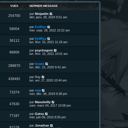
n
i
VUES
DERNIER MESSAGE
e
e
r
D
par
Ninjardin
s
m
V
254700
e
dim. janv. 28, 2024 9:51 am
e
r
s
u
n
s
D
par
EvilRyu
i
a
V
58004
e
e
mer. sept. 28, 2022 10:22 am
e
g
r
r
e
u
n
s
m
D
par
EvilRyu
V
36112
i
e
e
lun. févr. 15, 2021 11:18 am
e
e
s
r
r
u
s
n
D
par
psychogore
s
m
a
V
88806
i
e
lun. févr. 15, 2021 10:01 am
e
g
e
e
r
s
e
r
u
n
s
s
m
D
par
loopiz
i
a
V
288870
e
e
e
lun. déc. 21, 2020 9:41 am
e
g
s
r
r
e
u
s
n
s
m
a
D
par
Ray
i
e
V
438492
g
e
e
lun. avr. 27, 2020 10:44 am
e
s
e
r
r
s
u
n
s
m
a
D
par
veja
i
e
g
V
73374
e
e
ven. déc. 06, 2019 9:38 pm
e
s
e
r
r
s
u
n
s
m
a
D
par
Masulwilly
V
47630
i
e
g
e
sam. mars 04, 2017 10:08 pm
e
e
s
e
r
r
u
s
n
D
par
Gatsu
s
m
a
V
77187
i
e
mer. juin 09, 2010 8:55 pm
e
g
e
e
r
s
e
r
u
n
s
D
par
Jonathan
s
m
V
81578
i
a