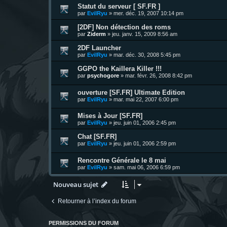
Statut du serveur [ SF.FR ]
par
EvilRyu
»
mer. déc. 19, 2007 10:14 pm
[2DF] Non détection des roms
par
Ziderm
»
jeu. janv. 15, 2009 8:56 am
2DF Launcher
par
EvilRyu
»
mar. déc. 30, 2008 5:45 pm
GGPO the Kaillera Killer !!!
par
psychogore
»
mar. févr. 26, 2008 8:42 pm
ouverture [SF.FR] Ultimate Edition
par
EvilRyu
»
mar. mai 22, 2007 6:00 pm
Mises à Jour [SF.FR]
par
EvilRyu
»
jeu. juin 01, 2006 2:45 pm
Chat [SF.FR]
par
EvilRyu
»
jeu. juin 01, 2006 2:59 pm
Rencontre Générale le 8 mai
par
EvilRyu
»
sam. mai 06, 2006 6:59 pm
Nouveau sujet
Retourner à l’index du forum
PERMISSIONS DU FORUM