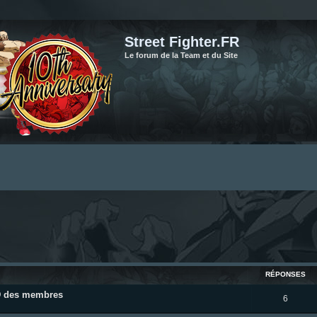
Street Fighter.FR
Le forum de la Team et du Site
cher
cherche avancée
RÉPONSES
ID des membres
R
6
é