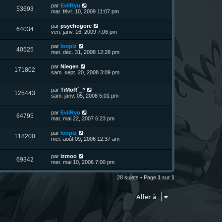
u
n
s
D
par
EvilRyu
s
m
V
53693
i
a
e
mar. févr. 10, 2009 11:07 pm
e
e
e
g
r
s
r
u
e
n
s
D
par
psychogore
s
m
V
64034
i
a
e
ven. janv. 16, 2009 7:06 pm
e
e
e
g
r
s
r
u
e
n
s
D
par
loopiz
s
m
V
40525
i
a
e
mer. déc. 31, 2008 12:28 pm
e
e
e
g
r
s
r
u
e
n
s
D
par
Niegen
s
m
V
171802
i
a
e
sam. sept. 20, 2008 3:09 pm
e
e
e
g
r
s
r
u
e
n
s
s
m
D
par
TiMoR`_^
i
a
V
125443
e
e
e
sam. janv. 05, 2008 5:01 pm
e
g
s
r
r
e
u
s
n
s
m
a
D
par
EvilRyu
i
e
V
64795
g
e
e
mar. mai 22, 2007 6:23 pm
e
s
e
r
r
s
u
n
s
m
a
D
par
loopiz
V
118200
i
e
g
e
mer. août 09, 2006 12:37 am
e
e
s
e
r
r
u
s
n
s
m
a
D
par
izmoo
i
V
69342
e
g
e
e
mer. mai 10, 2006 7:00 pm
e
s
e
r
r
u
s
n
s
m
28 sujets • Page
1
sur
1
a
i
e
g
e
e
s
e
r
s
Aller à
s
m
a
e
g
s
e
s
a