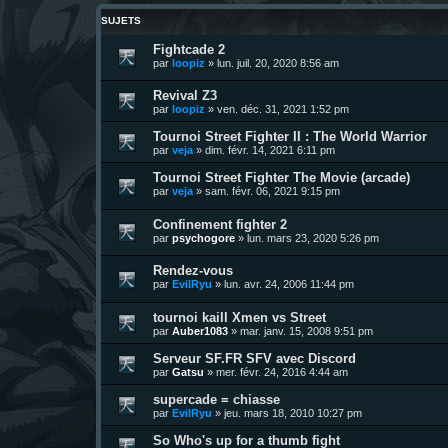
SUJETS
Fightcade 2
par
loopiz
»
lun. juil. 20, 2020 8:56 am
Revival Z3
par
loopiz
»
ven. déc. 31, 2021 1:52 pm
Tournoi Street Fighter II : The World Warrior
par
veja
»
dim. févr. 14, 2021 6:11 pm
Tournoi Street Fighter The Movie (arcade)
par
veja
»
sam. févr. 06, 2021 9:15 pm
Confinement fighter 2
par
psychogore
»
lun. mars 23, 2020 5:26 pm
Rendez-vous
par
EvilRyu
»
lun. avr. 24, 2006 11:44 pm
tournoi kaill Xmen vs Street
par
Auber1083
»
mar. janv. 15, 2008 9:51 pm
Serveur SF.FR SFV avec Discord
par
Gatsu
»
mer. févr. 24, 2016 4:44 am
supercade = chiasse
par
EvilRyu
»
jeu. mars 18, 2010 10:27 pm
So Who's up for a thumb fight