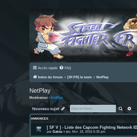
Accès rapide
FAQ
Index du forum
[SF.FR] la team
NetPlay
NetPlay
Modérateur :
EvilRyu
Recher
Re
Nouveau sujet
ANNONCES
[ SF V ] - Liste des Capcom Fighting Network 
par
Gatsu
»
jeu. févr. 18, 2016 6:35 pm