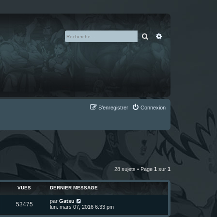
Rechercher
Recherche avan
S’enregistrer
Connexion
28 sujets • Page
1
sur
1
VUES
DERNIER MESSAGE
D
par
Gatsu
V
53475
e
lun. mars 07, 2016 6:33 pm
r
u