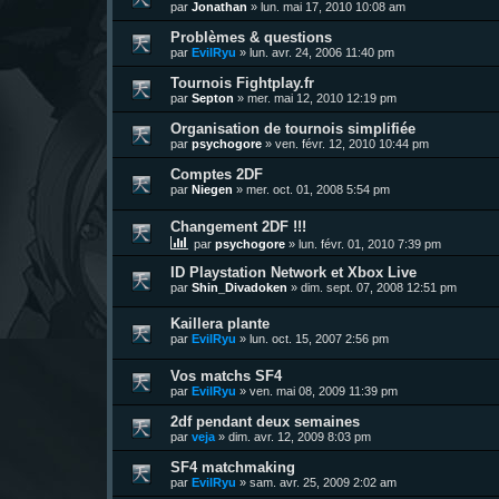
par
Jonathan
»
lun. mai 17, 2010 10:08 am
Problèmes & questions
par
EvilRyu
»
lun. avr. 24, 2006 11:40 pm
Tournois Fightplay.fr
par
Septon
»
mer. mai 12, 2010 12:19 pm
Organisation de tournois simplifiée
par
psychogore
»
ven. févr. 12, 2010 10:44 pm
Comptes 2DF
par
Niegen
»
mer. oct. 01, 2008 5:54 pm
Changement 2DF !!!
par
psychogore
»
lun. févr. 01, 2010 7:39 pm
ID Playstation Network et Xbox Live
par
Shin_Divadoken
»
dim. sept. 07, 2008 12:51 pm
Kaillera plante
par
EvilRyu
»
lun. oct. 15, 2007 2:56 pm
Vos matchs SF4
par
EvilRyu
»
ven. mai 08, 2009 11:39 pm
2df pendant deux semaines
par
veja
»
dim. avr. 12, 2009 8:03 pm
SF4 matchmaking
par
EvilRyu
»
sam. avr. 25, 2009 2:02 am