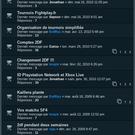
Dernier message par
Jonathan
«
dim. mai 16, 2010 11:05 pm
Réponses :
3
Tournois Fightplay.fr
Dernier message par
Septon
«
dim. mai 16, 2010 8:01 am
Réponses :
7
Organisation de tournois simplifiée
Dernier message par
EvilRyu
«
mar. avr. 13, 2010 5:48 am
Réponses :
13
Comptes 2DF
Dernier message par
Gatsu
«
lun. mars 29, 2010 5:27 pm
Réponses :
36
1
2
3
Changement 2DF !!!
Dernier message par
loopiz
«
mar. févr. 02, 2010 6:26 pm
Réponses :
3
ID Playstation Network et Xbox Live
Dernier message par
Jonathan
«
sam. janv. 30, 2010 12:07 pm
Réponses :
39
1
2
3
Kaillera plante
Dernier message par
EvilRyu
«
mar. août 18, 2009 6:46 am
Réponses :
20
1
2
Vos matchs SF4
Dernier message par
loopiz
«
mer. août 12, 2009 12:52 pm
Réponses :
7
2df pendant deux semaines
Dernier message par
veja
«
dim. avr. 26, 2009 8:47 pm
Réponses :
11