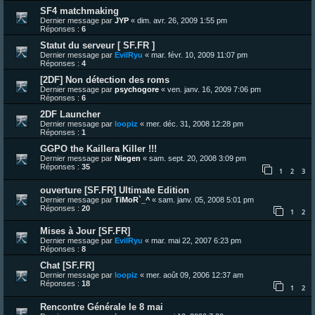
SF4 matchmaking
Dernier message par
JYP
«
dim. avr. 26, 2009 1:55 pm
Réponses :
6
Statut du serveur [ SF.FR ]
Dernier message par
EvilRyu
«
mar. févr. 10, 2009 11:07 pm
Réponses :
4
[2DF] Non détection des roms
Dernier message par
psychogore
«
ven. janv. 16, 2009 7:06 pm
Réponses :
6
2DF Launcher
Dernier message par
loopiz
«
mer. déc. 31, 2008 12:28 pm
Réponses :
1
GGPO the Kaillera Killer !!!
Dernier message par
Niegen
«
sam. sept. 20, 2008 3:09 pm
Réponses :
35
1
2
3
ouverture [SF.FR] Ultimate Edition
Dernier message par
TiMoR`_^
«
sam. janv. 05, 2008 5:01 pm
Réponses :
20
1
2
Mises à Jour [SF.FR]
Dernier message par
EvilRyu
«
mar. mai 22, 2007 6:23 pm
Réponses :
8
Chat [SF.FR]
Dernier message par
loopiz
«
mer. août 09, 2006 12:37 am
Réponses :
18
1
2
Rencontre Générale le 8 mai