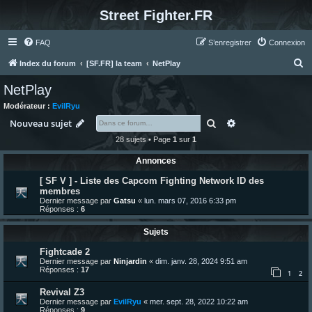
Street Fighter.FR
FAQ
S’enregistrer
Connexion
R
Index du forum
[SF.FR] la team
NetPlay
e
NetPlay
c
Modérateur :
EvilRyu
h
Rechercher
Recherche avanc
Nouveau sujet
e
28 sujets • Page
1
sur
1
r
Annonces
c
[ SF V ] - Liste des Capcom Fighting Network ID des
h
membres
e
Dernier message par
Gatsu
«
lun. mars 07, 2016 6:33 pm
Réponses :
6
r
Sujets
Fightcade 2
Dernier message par
Ninjardin
«
dim. janv. 28, 2024 9:51 am
Réponses :
17
1
2
Revival Z3
Dernier message par
EvilRyu
«
mer. sept. 28, 2022 10:22 am
Réponses :
9