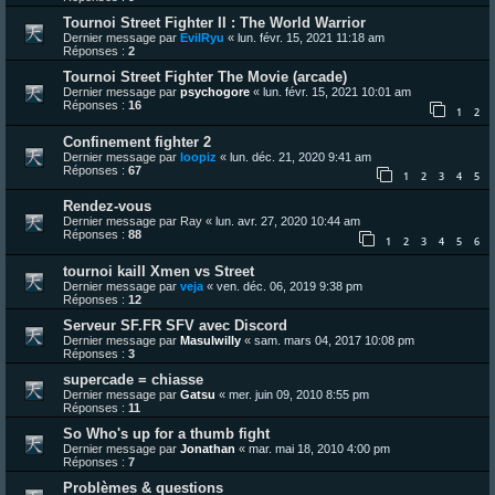
Tournoi Street Fighter II : The World Warrior
Dernier message par
EvilRyu
«
lun. févr. 15, 2021 11:18 am
Réponses :
2
Tournoi Street Fighter The Movie (arcade)
Dernier message par
psychogore
«
lun. févr. 15, 2021 10:01 am
Réponses :
16
1
2
Confinement fighter 2
Dernier message par
loopiz
«
lun. déc. 21, 2020 9:41 am
Réponses :
67
1
2
3
4
5
Rendez-vous
Dernier message par
Ray
«
lun. avr. 27, 2020 10:44 am
Réponses :
88
1
2
3
4
5
6
tournoi kaill Xmen vs Street
Dernier message par
veja
«
ven. déc. 06, 2019 9:38 pm
Réponses :
12
Serveur SF.FR SFV avec Discord
Dernier message par
Masulwilly
«
sam. mars 04, 2017 10:08 pm
Réponses :
3
supercade = chiasse
Dernier message par
Gatsu
«
mer. juin 09, 2010 8:55 pm
Réponses :
11
So Who's up for a thumb fight
Dernier message par
Jonathan
«
mar. mai 18, 2010 4:00 pm
Réponses :
7
Problèmes & questions