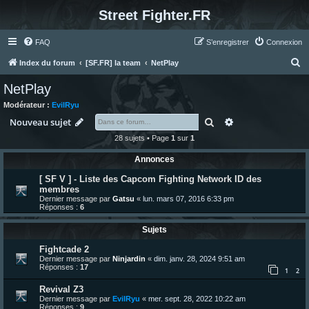
Street Fighter.FR
FAQ
S’enregistrer
Connexion
R
Index du forum
[SF.FR] la team
NetPlay
e
NetPlay
c
Modérateur :
EvilRyu
h
Rechercher
Recherche avanc
Nouveau sujet
e
28 sujets • Page
1
sur
1
r
Annonces
c
[ SF V ] - Liste des Capcom Fighting Network ID des
h
membres
e
Dernier message par
Gatsu
«
lun. mars 07, 2016 6:33 pm
Réponses :
6
r
Sujets
Fightcade 2
Dernier message par
Ninjardin
«
dim. janv. 28, 2024 9:51 am
Réponses :
17
1
2
Revival Z3
Dernier message par
EvilRyu
«
mer. sept. 28, 2022 10:22 am
Réponses :
9