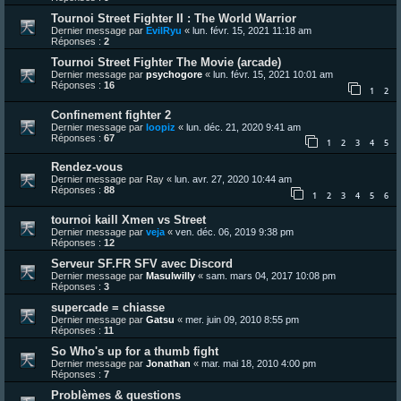
Tournoi Street Fighter II : The World Warrior
Dernier message par
EvilRyu
«
lun. févr. 15, 2021 11:18 am
Réponses :
2
Tournoi Street Fighter The Movie (arcade)
Dernier message par
psychogore
«
lun. févr. 15, 2021 10:01 am
Réponses :
16
1
2
Confinement fighter 2
Dernier message par
loopiz
«
lun. déc. 21, 2020 9:41 am
Réponses :
67
1
2
3
4
5
Rendez-vous
Dernier message par
Ray
«
lun. avr. 27, 2020 10:44 am
Réponses :
88
1
2
3
4
5
6
tournoi kaill Xmen vs Street
Dernier message par
veja
«
ven. déc. 06, 2019 9:38 pm
Réponses :
12
Serveur SF.FR SFV avec Discord
Dernier message par
Masulwilly
«
sam. mars 04, 2017 10:08 pm
Réponses :
3
supercade = chiasse
Dernier message par
Gatsu
«
mer. juin 09, 2010 8:55 pm
Réponses :
11
So Who's up for a thumb fight
Dernier message par
Jonathan
«
mar. mai 18, 2010 4:00 pm
Réponses :
7
Problèmes & questions