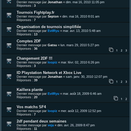
Dernier message par
Jonathan
«
dim. mai 16, 2010 11:05 pm
Réponses :
3
Tournois Fightplay.fr
Dernier message par
Septon
«
dim. mai 16, 2010 8:01 am
Réponses :
7
Organisation de tournois simplifiée
Dernier message par
EvilRyu
«
mar. avr. 13, 2010 5:48 am
Réponses :
13
Comptes 2DF
Dernier message par
Gatsu
«
lun. mars 29, 2010 5:27 pm
Réponses :
36
1
2
3
Changement 2DF !!!
Dernier message par
loopiz
«
mar. févr. 02, 2010 6:26 pm
Réponses :
3
ID Playstation Network et Xbox Live
Dernier message par
Jonathan
«
sam. janv. 30, 2010 12:07 pm
Réponses :
39
1
2
3
Kaillera plante
Dernier message par
EvilRyu
«
mar. août 18, 2009 6:46 am
Réponses :
20
1
2
Vos matchs SF4
Dernier message par
loopiz
«
mer. août 12, 2009 12:52 pm
Réponses :
7
2df pendant deux semaines
Dernier message par
veja
«
dim. avr. 26, 2009 8:47 pm
Réponses :
11