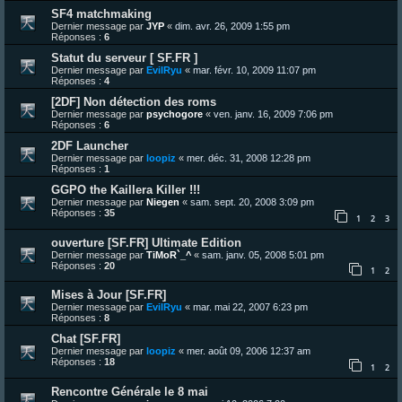
SF4 matchmaking
Dernier message par
JYP
«
dim. avr. 26, 2009 1:55 pm
Réponses :
6
Statut du serveur [ SF.FR ]
Dernier message par
EvilRyu
«
mar. févr. 10, 2009 11:07 pm
Réponses :
4
[2DF] Non détection des roms
Dernier message par
psychogore
«
ven. janv. 16, 2009 7:06 pm
Réponses :
6
2DF Launcher
Dernier message par
loopiz
«
mer. déc. 31, 2008 12:28 pm
Réponses :
1
GGPO the Kaillera Killer !!!
Dernier message par
Niegen
«
sam. sept. 20, 2008 3:09 pm
Réponses :
35
1
2
3
ouverture [SF.FR] Ultimate Edition
Dernier message par
TiMoR`_^
«
sam. janv. 05, 2008 5:01 pm
Réponses :
20
1
2
Mises à Jour [SF.FR]
Dernier message par
EvilRyu
«
mar. mai 22, 2007 6:23 pm
Réponses :
8
Chat [SF.FR]
Dernier message par
loopiz
«
mer. août 09, 2006 12:37 am
Réponses :
18
1
2
Rencontre Générale le 8 mai