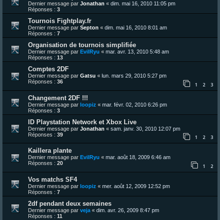
Dernier message par
Jonathan
«
dim. mai 16, 2010 11:05 pm
Réponses :
3
Tournois Fightplay.fr
Dernier message par
Septon
«
dim. mai 16, 2010 8:01 am
Réponses :
7
Organisation de tournois simplifiée
Dernier message par
EvilRyu
«
mar. avr. 13, 2010 5:48 am
Réponses :
13
Comptes 2DF
Dernier message par
Gatsu
«
lun. mars 29, 2010 5:27 pm
Réponses :
36
1
2
3
Changement 2DF !!!
Dernier message par
loopiz
«
mar. févr. 02, 2010 6:26 pm
Réponses :
3
ID Playstation Network et Xbox Live
Dernier message par
Jonathan
«
sam. janv. 30, 2010 12:07 pm
Réponses :
39
1
2
3
Kaillera plante
Dernier message par
EvilRyu
«
mar. août 18, 2009 6:46 am
Réponses :
20
1
2
Vos matchs SF4
Dernier message par
loopiz
«
mer. août 12, 2009 12:52 pm
Réponses :
7
2df pendant deux semaines
Dernier message par
veja
«
dim. avr. 26, 2009 8:47 pm
Réponses :
11