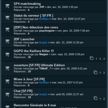
SF4 matchmaking
Dernier message par
JYP
«
dim. avr. 26, 2009 1:55 pm
Réponses :
6
Statut du serveur [ SF.FR ]
Dernier message par
EvilRyu
«
mar. févr. 10, 2009 11:07 pm
Réponses :
4
[2DF] Non détection des roms
Dernier message par
psychogore
«
ven. janv. 16, 2009 7:06 pm
Réponses :
6
2DF Launcher
Dernier message par
loopiz
«
mer. déc. 31, 2008 12:28 pm
Réponses :
1
GGPO the Kaillera Killer !!!
Dernier message par
Niegen
«
sam. sept. 20, 2008 3:09 pm
Réponses :
35
1
2
3
ouverture [SF.FR] Ultimate Edition
Dernier message par
TiMoR`_^
«
sam. janv. 05, 2008 5:01 pm
Réponses :
20
1
2
Mises à Jour [SF.FR]
Dernier message par
EvilRyu
«
mar. mai 22, 2007 6:23 pm
Réponses :
8
Chat [SF.FR]
Dernier message par
loopiz
«
mer. août 09, 2006 12:37 am
Réponses :
18
1
2
Rencontre Générale le 8 mai