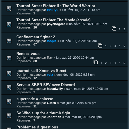
Tournoi Street Fighter II : The World Warrior
Dernier message par
EvilRyu
«
lun. févr. 15, 2021 11:18 am
Réponses :
2
Tournoi Street Fighter The Movie (arcade)
Dernier message par
psychogore
«
lun. févr. 15, 2021 10:01 am
Réponses :
16
1
2
Confinement fighter 2
Dernier message par
loopiz
«
lun. déc. 21, 2020 9:41 am
Réponses :
67
1
2
3
4
5
Rendez-vous
Dernier message par
Ray
«
lun. avr. 27, 2020 10:44 am
Réponses :
88
1
2
3
4
5
6
tournoi kaill Xmen vs Street
Dernier message par
veja
«
ven. déc. 06, 2019 9:38 pm
Réponses :
12
Serveur SF.FR SFV avec Discord
Dernier message par
Masulwilly
«
sam. mars 04, 2017 10:08 pm
Réponses :
3
supercade = chiasse
Dernier message par
Gatsu
«
mer. juin 09, 2010 8:55 pm
Réponses :
11
So Who's up for a thumb fight
Dernier message par
Jonathan
«
mar. mai 18, 2010 4:00 pm
Réponses :
7
Problèmes & questions