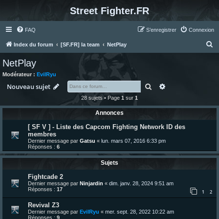
Street Fighter.FR
FAQ
S’enregistrer
Connexion
R
Index du forum
[SF.FR] la team
NetPlay
e
NetPlay
c
Modérateur :
EvilRyu
h
Rechercher
Recherche avanc
Nouveau sujet
e
28 sujets • Page
1
sur
1
r
Annonces
c
[ SF V ] - Liste des Capcom Fighting Network ID des
h
membres
e
Dernier message par
Gatsu
«
lun. mars 07, 2016 6:33 pm
Réponses :
6
r
Sujets
Fightcade 2
Dernier message par
Ninjardin
«
dim. janv. 28, 2024 9:51 am
Réponses :
17
1
2
Revival Z3
Dernier message par
EvilRyu
«
mer. sept. 28, 2022 10:22 am
Réponses :
9