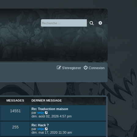
Rechercher
Recherche avan
S’enregistrer
Connexion
MESSAGES
DERNIER MESSAGE
D
Re: Traduction maison
M
14551
e
V
par
veja
r
o
dim. août 02, 2026 4:57 pm
e
n
i
i
r
D
Re: Hack ?
s
M
255
e
l
e
V
par
veja
r
e
r
o
dim. mai 17, 2020 11:30 am
s
m
d
e
n
i