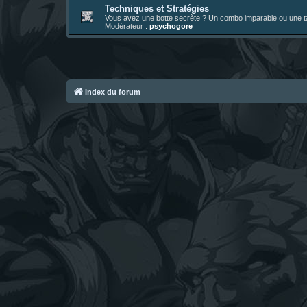
Techniques et Stratégies
Vous avez une botte secrète ? Un combo imparable ou une tac
Modérateur :
psychogore
Index du forum