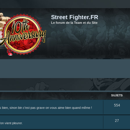
Street Fighter.FR
Le forum de la Team et du Site
SUJETS
S
554
rès bien, sinon bin c'est pas grave on vous aime bien quand même !
u
j
S
27
on vient pleurer.
e
u