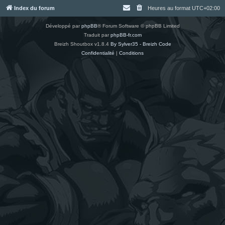
Index du forum
Heures au format
UTC+02:00
Développé par
phpBB
® Forum Software © phpBB Limited
Traduit par
phpBB-fr.com
Breizh Shoutbox v1.8.4
By Sylver35 - Breizh Code
Confidentialité
|
Conditions