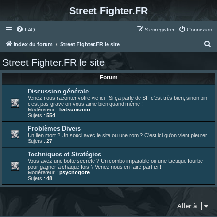
Street Fighter.FR
FAQ
S’enregistrer
Connexion
R
Index du forum
Street Fighter.FR le site
e
Street Fighter.FR le site
c
Forum
h
e
Discussion générale
Venez nous raconter votre vie ici ! Si ça parle de SF c'est très bien, sinon bin
r
c'est pas grave on vous aime bien quand même !
Modérateur :
hatsumomo
c
Sujets :
554
h
Problèmes Divers
Un lien mort ? Un souci avec le site ou une rom ? C'est ici qu'on vient pleurer.
e
Sujets :
27
r
Techniques et Stratégies
Vous avez une botte secrète ? Un combo imparable ou une tactique fourbe
pour gagner à chaque fois ? Venez nous en faire part ici !
Modérateur :
psychogore
Sujets :
48
Aller à