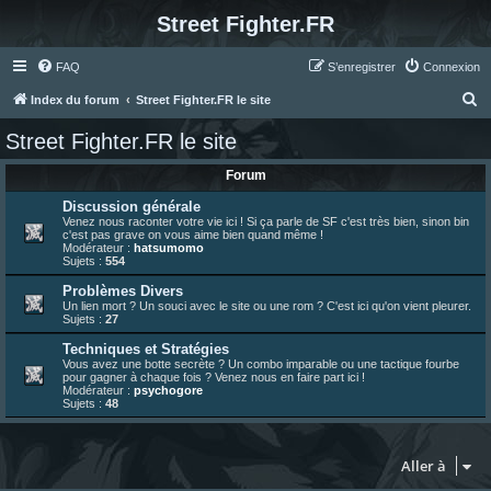
Street Fighter.FR
FAQ
S’enregistrer
Connexion
R
Index du forum
Street Fighter.FR le site
e
Street Fighter.FR le site
c
Forum
h
e
Discussion générale
Venez nous raconter votre vie ici ! Si ça parle de SF c'est très bien, sinon bin
r
c'est pas grave on vous aime bien quand même !
Modérateur :
hatsumomo
c
Sujets :
554
h
Problèmes Divers
Un lien mort ? Un souci avec le site ou une rom ? C'est ici qu'on vient pleurer.
e
Sujets :
27
r
Techniques et Stratégies
Vous avez une botte secrète ? Un combo imparable ou une tactique fourbe
pour gagner à chaque fois ? Venez nous en faire part ici !
Modérateur :
psychogore
Sujets :
48
Aller à