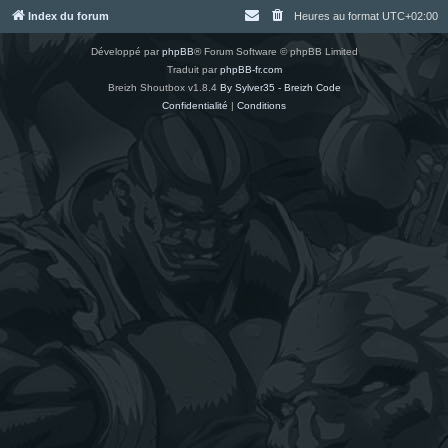
Index du forum
Heures au format
UTC+02:00
Développé par
phpBB
® Forum Software © phpBB Limited
Traduit par
phpBB-fr.com
Breizh Shoutbox v1.8.4
By Sylver35 - Breizh Code
Confidentialité
|
Conditions