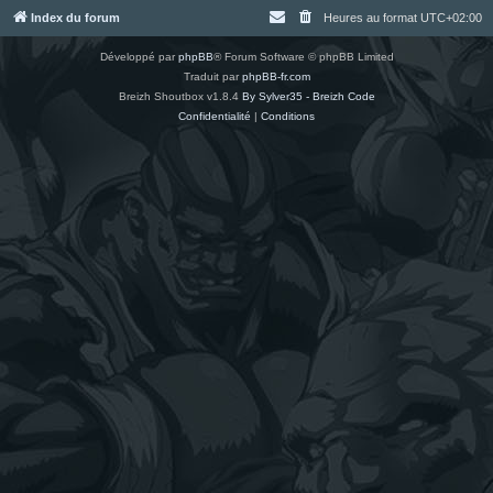
Index du forum
Heures au format
UTC+02:00
Développé par
phpBB
® Forum Software © phpBB Limited
Traduit par
phpBB-fr.com
Breizh Shoutbox v1.8.4
By Sylver35 - Breizh Code
Confidentialité
|
Conditions