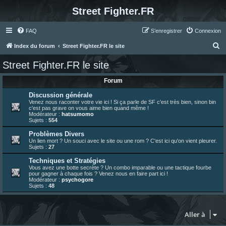
Street Fighter.FR
FAQ
S’enregistrer
Connexion
R
Index du forum
Street Fighter.FR le site
e
Street Fighter.FR le site
c
Forum
h
e
Discussion générale
Venez nous raconter votre vie ici ! Si ça parle de SF c'est très bien, sinon bin
r
c'est pas grave on vous aime bien quand même !
Modérateur :
hatsumomo
c
Sujets :
554
h
Problèmes Divers
Un lien mort ? Un souci avec le site ou une rom ? C'est ici qu'on vient pleurer.
e
Sujets :
27
r
Techniques et Stratégies
Vous avez une botte secrète ? Un combo imparable ou une tactique fourbe
pour gagner à chaque fois ? Venez nous en faire part ici !
Modérateur :
psychogore
Sujets :
48
Aller à