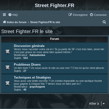
Street Fighter.FR
FAQ
S’enregistrer
Connexion
R
Index du forum
Street Fighter.FR le site
e
Street Fighter.FR le site
c
Forum
h
e
Discussion générale
Venez nous raconter votre vie ici ! Si ça parle de SF c'est très bien, sinon bin
r
c'est pas grave on vous aime bien quand même !
Modérateur :
hatsumomo
c
Sujets :
554
h
Problèmes Divers
Un lien mort ? Un souci avec le site ou une rom ? C'est ici qu'on vient pleurer.
e
Sujets :
27
r
Techniques et Stratégies
Vous avez une botte secrète ? Un combo imparable ou une tactique fourbe
pour gagner à chaque fois ? Venez nous en faire part ici !
Modérateur :
psychogore
Sujets :
48
Aller à