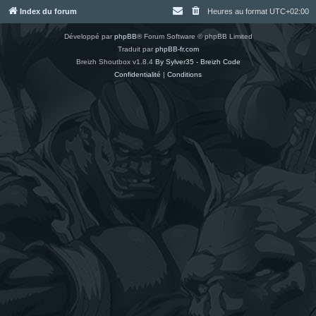
Index du forum
Heures au format
UTC+02:00
Développé par
phpBB
® Forum Software © phpBB Limited
Traduit par
phpBB-fr.com
Breizh Shoutbox v1.8.4
By Sylver35 - Breizh Code
Confidentialité
|
Conditions