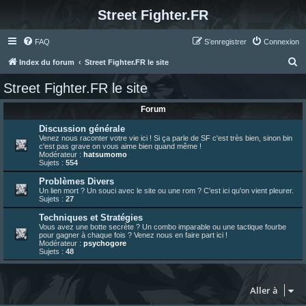
Street Fighter.FR
FAQ
S’enregistrer
Connexion
R
Index du forum
Street Fighter.FR le site
e
Street Fighter.FR le site
c
Forum
h
e
Discussion générale
Venez nous raconter votre vie ici ! Si ça parle de SF c'est très bien, sinon bin
r
c'est pas grave on vous aime bien quand même !
Modérateur :
hatsumomo
c
Sujets :
554
h
Problèmes Divers
Un lien mort ? Un souci avec le site ou une rom ? C'est ici qu'on vient pleurer.
e
Sujets :
27
r
Techniques et Stratégies
Vous avez une botte secrète ? Un combo imparable ou une tactique fourbe
pour gagner à chaque fois ? Venez nous en faire part ici !
Modérateur :
psychogore
Sujets :
48
Aller à