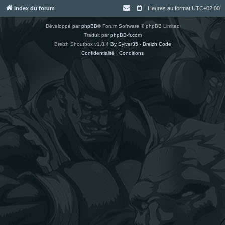
Index du forum
Heures au format
UTC+02:00
Développé par
phpBB
® Forum Software © phpBB Limited
Traduit par
phpBB-fr.com
Breizh Shoutbox v1.8.4
By Sylver35 - Breizh Code
Confidentialité
|
Conditions