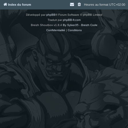
Index du forum
Heures au format
UTC+02:00
Développé par
phpBB
® Forum Software © phpBB Limited
Traduit par
phpBB-fr.com
Breizh Shoutbox v1.8.4
By Sylver35 - Breizh Code
Confidentialité
|
Conditions