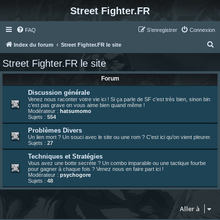
Street Fighter.FR
FAQ
S’enregistrer
Connexion
R
Index du forum
Street Fighter.FR le site
e
Street Fighter.FR le site
c
Forum
h
e
Discussion générale
Venez nous raconter votre vie ici ! Si ça parle de SF c'est très bien, sinon bin
r
c'est pas grave on vous aime bien quand même !
Modérateur :
hatsumomo
c
Sujets :
554
h
Problèmes Divers
Un lien mort ? Un souci avec le site ou une rom ? C'est ici qu'on vient pleurer.
e
Sujets :
27
r
Techniques et Stratégies
Vous avez une botte secrète ? Un combo imparable ou une tactique fourbe
pour gagner à chaque fois ? Venez nous en faire part ici !
Modérateur :
psychogore
Sujets :
48
Aller à