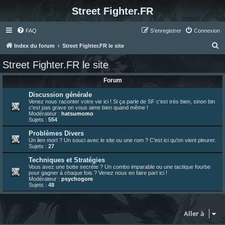
Street Fighter.FR
FAQ
S’enregistrer
Connexion
R
Index du forum
Street Fighter.FR le site
e
Street Fighter.FR le site
c
Forum
h
e
Discussion générale
Venez nous raconter votre vie ici ! Si ça parle de SF c'est très bien, sinon bin
r
c'est pas grave on vous aime bien quand même !
Modérateur :
hatsumomo
c
Sujets :
554
h
Problèmes Divers
Un lien mort ? Un souci avec le site ou une rom ? C'est ici qu'on vient pleurer.
e
Sujets :
27
r
Techniques et Stratégies
Vous avez une botte secrète ? Un combo imparable ou une tactique fourbe
pour gagner à chaque fois ? Venez nous en faire part ici !
Modérateur :
psychogore
Sujets :
48
Aller à