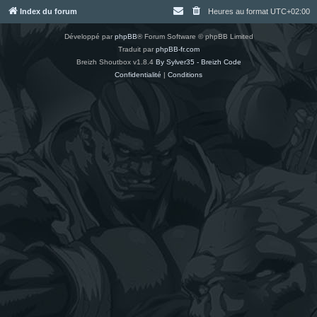
Index du forum
Heures au format
UTC+02:00
Développé par
phpBB
® Forum Software © phpBB Limited
Traduit par
phpBB-fr.com
Breizh Shoutbox v1.8.4
By Sylver35 - Breizh Code
Confidentialité
|
Conditions