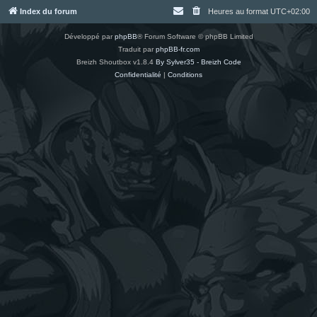
Index du forum
Heures au format
UTC+02:00
Développé par
phpBB
® Forum Software © phpBB Limited
Traduit par
phpBB-fr.com
Breizh Shoutbox v1.8.4
By Sylver35 - Breizh Code
Confidentialité
|
Conditions