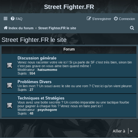
Street Fighter.FR
FAQ
S’enregistrer
Connexion
R
Index du forum
Street Fighter.FR le site
e
Street Fighter.FR le site
c
Forum
h
e
Discussion générale
Venez nous raconter votre vie ici ! Si ça parle de SF c'est très bien, sinon bin
r
c'est pas grave on vous aime bien quand même !
Modérateur :
hatsumomo
c
Sujets :
554
h
Problèmes Divers
Un lien mort ? Un souci avec le site ou une rom ? C'est ici qu'on vient pleurer.
e
Sujets :
27
r
Techniques et Stratégies
Vous avez une botte secrète ? Un combo imparable ou une tactique fourbe
pour gagner à chaque fois ? Venez nous en faire part ici !
Modérateur :
psychogore
Sujets :
48
Aller à