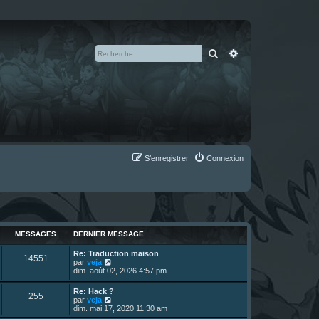
Rechercher
Recherche avan
S’enregistrer
Connexion
MESSAGES
DERNIER MESSAGE
D
Re: Traduction maison
M
14551
e
V
par
veja
r
o
dim. août 02, 2026 4:57 pm
e
n
i
i
r
D
Re: Hack ?
s
M
255
e
l
e
V
par
veja
r
e
r
o
dim. mai 17, 2020 11:30 am
s
m
d
e
n
i