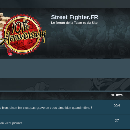
Street Fighter.FR
Le forum de la Team et du Site
SUJETS
S
554
rès bien, sinon bin c'est pas grave on vous aime bien quand même !
u
j
S
27
on vient pleurer.
e
u