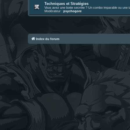
Techniques et Stratégies
Vous avez une botte secrète ? Un combo imparable ou une tac
Modérateur :
psychogore
Index du forum