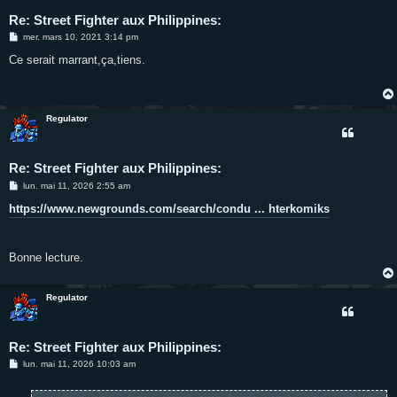
Re: Street Fighter aux Philippines:
M
mer. mars 10, 2021 3:14 pm
e
s
Ce serait marrant,ça,tiens.
s
a
g
e
Regulator
Re: Street Fighter aux Philippines:
M
lun. mai 11, 2026 2:55 am
e
s
https://www.newgrounds.com/search/condu ... hterkomiks
s
a
g
e
Bonne lecture.
Regulator
Re: Street Fighter aux Philippines:
M
lun. mai 11, 2026 10:03 am
e
s
s