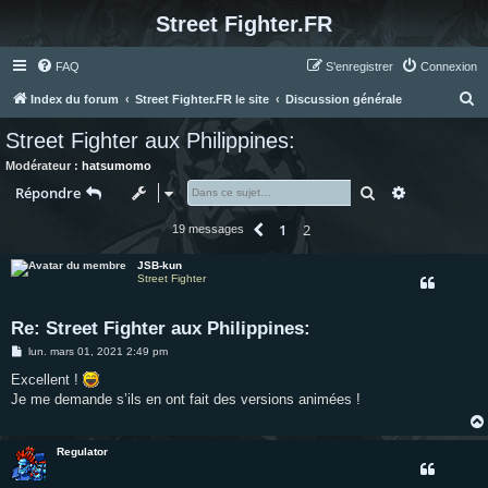
Street Fighter.FR
FAQ
S’enregistrer
Connexion
R
Index du forum
Street Fighter.FR le site
Discussion générale
e
Street Fighter aux Philippines:
c
Modérateur :
hatsumomo
h
Rechercher
Recherche 
Répondre
e
1
2
Précédente
19 messages
r
c
JSB-kun
Street Fighter
h
e
Re: Street Fighter aux Philippines:
r
M
lun. mars 01, 2021 2:49 pm
e
s
Excellent !
s
Je me demande s’ils en ont fait des versions animées !
a
g
e
Regulator