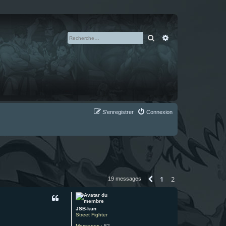
Rechercher
Recherche avan
S’enregistrer
Connexion
1
2
Précédente
19 messages
JSB-kun
Street Fighter
Messages :
82