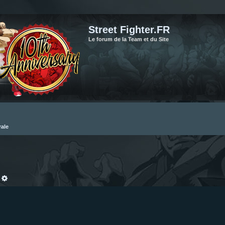
Street Fighter.FR
Le forum de la Team et du Site
rale
echercher
Recherche avancée