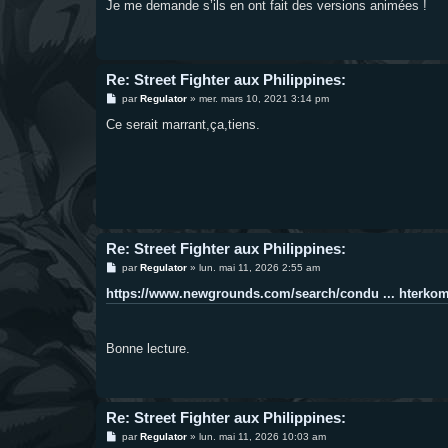
Je me demande s’ils en ont fait des versions animées !
a
g
e
Re: Street Fighter aux Philippines:
M
par
Regulator
»
mer. mars 10, 2021 3:14 pm
e
s
Ce serait marrant,ça,tiens.
s
a
g
e
Re: Street Fighter aux Philippines:
M
par
Regulator
»
lun. mai 11, 2026 2:55 am
e
s
https://www.newgrounds.com/search/condu ... hterkom
s
a
g
e
Bonne lecture.
Re: Street Fighter aux Philippines:
M
par
Regulator
»
lun. mai 11, 2026 10:03 am
e