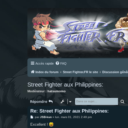
Accès rapide
FAQ
Index du forum
Street Fighter.FR le site
Discussion géné
Street Fighter aux Philippines:
Modérateur :
hatsumomo
R
Répondre
Re: Street Fighter aux Philippines:
M
par
JSB-kun
»
lun. mars 01, 2021 2:49 pm
e
s
Excellent !
s