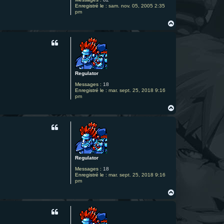
Enregistré le :
sam. nov. 05, 2005 2:35
pm
H
a
u
t
Regulator
Messages :
18
Enregistré le :
mar. sept. 25, 2018 9:16
pm
H
a
u
t
Regulator
Messages :
18
Enregistré le :
mar. sept. 25, 2018 9:16
pm
H
a
u
t