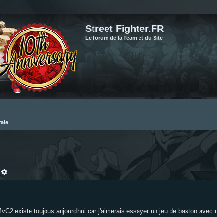
Street Fighter.FR
Le forum de la Team et du Site
rale
echercher
Recherche avancée
C2 existe toujous aujourd'hui car j'aimerais essayer un jeu de baston avec un