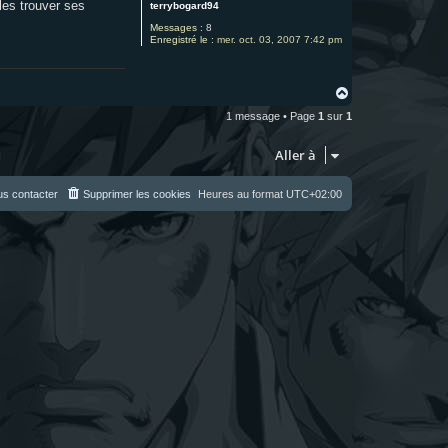
les trouver ses
terrybogard94
Messages :
8
Enregistré le :
mer. oct. 03, 2007 7:42 pm
H
a
1 message • Page
1
sur
1
u
t
Aller à
s contacter
Supprimer les cookies
Heures au format
UTC+02:00