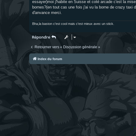
essayer)moi j'habite en Suisse et coté arcade c'est la mi
a
g
bornes?(en tout cas une fois j'ai vu la borne de crazy taxi d
e
d'anvance merci.
Bha,la baston c'est cool mais c'est mieux avec un stick.
Répondre
Retourner vers « Discussion générale »
Index du forum