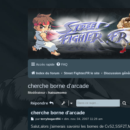
Accès rapide
FAQ
Index du forum
Street Fighter.FR le site
Discussion géné
cherche borne d'arcade
Modérateur :
hatsumomo
R
Répondre
cherche borne d'arcade
M
par
terrybogard94
»
dim. nov. 04, 2007 11:26 am
e
s
Salut,alors j'aimerais savoirsi les bornes de CvS2,SSF2T,Mv
s