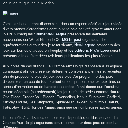
visuelles tel que les jeux vidéo.
C’est ainsi que seront disponibles, dans un espace dédié aux jeux vidéo,
divers stands d’organismes dont la principale activité gravite autour des
loisirs numériques :
Nintendo-League
présentera les dernières
nouveautés sur Wii et NintendoDS,
MG-Impact
organisera des
représentations autour des jeux musicaux,
Neo-Legend
proposera des
jeux sur bornes d’arcade en freeplay et
les éditions Pix’n Love
seront
présents afin de faire découvrir leurs publications les plus récentes.
Aux cotés de ces stands, La Crampe Aux Doigts disposera d’un espace
conséquent afin de présenter différente consoles anciennes et récentes
afin de proposer le plus de jeux possibles. Au programme des jeux
disponibles, un peu de tout, surtout en ce qui concerne les jeux tirés de
séries d’animation ou de bandes dessinées, étant donné que l’amateur
pourra découvrir (ou redécouvrir) les jeux tirés de séries comme Naruto,
One Piece, DragonBall, Bleach, Evangelion, Ken le Survivant, Garfield,
Mickey Mouse, Les Simpsons, Spider-Man, X-Men, Suzumiya Haruhi,
Fate/Stay Night, Tortues Ninjas, ainsi que de nombreuses autres séries.
En parallèle à la dizaines de consoles disponibles en libre service, La
Crampe Aux Doigts organisera deux tournois sur deux jeux de combat
différents.