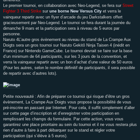
Le premier tournoi, en collaboration avec Neo-Legend, se fera sur
Street
Fighter 3 Third Strike
sur
une borne New Versus City
et verra le
vainqueur repartir avec un flyer d’arcade du jeu Darkstalkers offert
gracieusement par Neo-Legend. Le tournoi se fera durant la journée du
dimanche 9 mars et la participation sera à niveau de 5 euros par
personne.
Naruto 4L’autre gros évènement au niveau du stand de La Crampe Aux
Doigts sera un gros tournoi sur Naruto Gekitô Ninja Taisen 4 (inédit en
France) sur Nintendo GameCube. Le tournoi devrait se faire sur la base
d’un minimum de 64 participants, sur les 3 jours de la convention, et
verra la vainqueur repartir avec un bon d’achat d’une valeur de 50 euros
(Pour les autres, selon le nombre définitif de participants, il sera possible
de repartir avec d’autres lots).
Petite nouveauté : Afin de préparer ce tournoi qui risque d’être un gros
évènement, La Crampe Aux Doigts vous propose la possibilité de vous
pré-inscrire en passant par Internet. Pour cela, il suffit simplement d’aller
sur cette page d’inscription et d’enregistrer votre participation en
remplissant les champs du formulaire. Par cette action, vous vous
garantirez une place prioritaire au sein du tournoi et il ne vous restera plus
rien d’autre à faire à part débarquer sur le stand et régler votre
participation (qui s’élève à 5 euros).