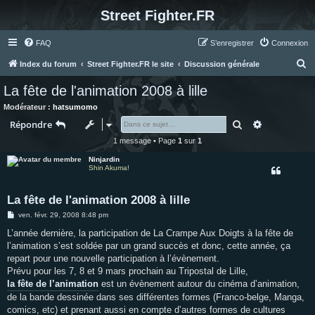
Street Fighter.FR
FAQ
S’enregistrer
Connexion
R
Index du forum
Street Fighter.FR le site
Discussion générale
e
La fête de l'animation 2008 à lille
c
Modérateur :
hatsumomo
h
Rechercher
Recherche 
Répondre
e
1 message • Page
1
sur
1
r
Ninjardin
c
Shin Akuma!
h
La fête de l'animation 2008 à lille
e
M
ven. févr. 29, 2008 8:48 pm
r
e
s
L’année dernière, la participation de La Crampe Aux Doigts à la fête de
s
l’animation s’est soldée par un grand succès et donc, cette année, ça
a
g
repart pour une nouvelle participation à l’évènement.
e
Prévu pour les 7, 8 et 9 mars prochain au Tripostal de Lille,
la fête de l’animation
est un évènement autour du cinéma d’animation,
de la bande dessinée dans ses différentes formes (Franco-belge, Manga,
comics, etc) et prenant aussi en compte d’autres formes de cultures