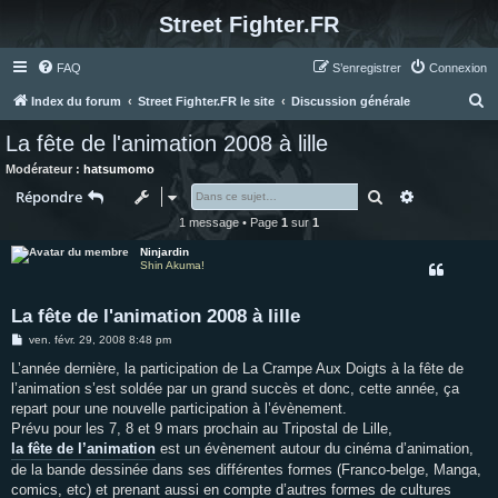
Street Fighter.FR
FAQ
S’enregistrer
Connexion
R
Index du forum
Street Fighter.FR le site
Discussion générale
e
La fête de l'animation 2008 à lille
c
Modérateur :
hatsumomo
h
Rechercher
Recherche 
Répondre
e
1 message • Page
1
sur
1
r
Ninjardin
c
Shin Akuma!
h
La fête de l'animation 2008 à lille
e
M
ven. févr. 29, 2008 8:48 pm
r
e
s
L’année dernière, la participation de La Crampe Aux Doigts à la fête de
s
l’animation s’est soldée par un grand succès et donc, cette année, ça
a
g
repart pour une nouvelle participation à l’évènement.
e
Prévu pour les 7, 8 et 9 mars prochain au Tripostal de Lille,
la fête de l’animation
est un évènement autour du cinéma d’animation,
de la bande dessinée dans ses différentes formes (Franco-belge, Manga,
comics, etc) et prenant aussi en compte d’autres formes de cultures