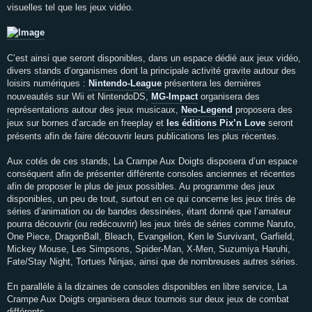
visuelles tel que les jeux vidéo.
C’est ainsi que seront disponibles, dans un espace dédié aux jeux vidéo,
divers stands d’organismes dont la principale activité gravite autour des
loisirs numériques :
Nintendo-League
présentera les dernières
nouveautés sur Wii et NintendoDS,
MG-Impact
organisera des
représentations autour des jeux musicaux,
Neo-Legend
proposera des
jeux sur bornes d’arcade en freeplay et
les éditions Pix’n Love
seront
présents afin de faire découvrir leurs publications les plus récentes.
Aux cotés de ces stands, La Crampe Aux Doigts disposera d’un espace
conséquent afin de présenter différente consoles anciennes et récentes
afin de proposer le plus de jeux possibles. Au programme des jeux
disponibles, un peu de tout, surtout en ce qui concerne les jeux tirés de
séries d’animation ou de bandes dessinées, étant donné que l’amateur
pourra découvrir (ou redécouvrir) les jeux tirés de séries comme Naruto,
One Piece, DragonBall, Bleach, Evangelion, Ken le Survivant, Garfield,
Mickey Mouse, Les Simpsons, Spider-Man, X-Men, Suzumiya Haruhi,
Fate/Stay Night, Tortues Ninjas, ainsi que de nombreuses autres séries.
En parallèle à la dizaines de consoles disponibles en libre service, La
Crampe Aux Doigts organisera deux tournois sur deux jeux de combat
différents.