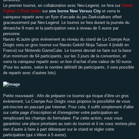
Le premier tournoi, en collaboration avec Neo-Legend, se fera sur
Street
Fighter 3 Third Strike
sur
une borne New Versus City
et verra le
vainqueur repartir avec un flyer d’arcade du jeu Darkstalkers offert
gracieusement par Neo-Legend. Le tournoi se fera durant la journée du
dimanche 9 mars et la participation sera à niveau de 5 euros par
personne.
Naruto 4L’autre gros évènement au niveau du stand de La Crampe Aux
Doigts sera un gros tournoi sur Naruto Gekitô Ninja Taisen 4 (inédit en
France) sur Nintendo GameCube. Le tournoi devrait se faire sur la base
d’un minimum de 64 participants, sur les 3 jours de la convention, et
verra la vainqueur repartir avec un bon d’achat d’une valeur de 50 euros
(Pour les autres, selon le nombre définitif de participants, il sera possible
de repartir avec d’autres lots).
Petite nouveauté : Afin de préparer ce tournoi qui risque d’être un gros
évènement, La Crampe Aux Doigts vous propose la possibilité de vous
pré-inscrire en passant par Internet. Pour cela, il suffit simplement d’aller
sur cette page d’inscription et d’enregistrer votre participation en
remplissant les champs du formulaire. Par cette action, vous vous
garantirez une place prioritaire au sein du tournoi et il ne vous restera plus
rien d’autre à faire à part débarquer sur le stand et régler votre
participation (qui s’élève à 5 euros).