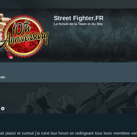
Street Fighter.FR
Le forum de la Team et du Site
rale
echercher
Recherche avancée
 plaisir et surtout j'ai ruiné leur forum en redirigeant tous leurs membres vers