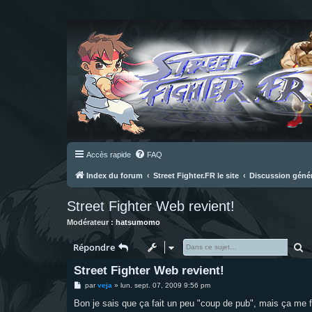
Accès rapide
FAQ
Index du forum
Street Fighter.FR le site
Discussion géné
Street Fighter Web revient!
Modérateur :
hatsumomo
R
Répondre
Street Fighter Web revient!
M
par
veja
»
lun. sept. 07, 2009 9:56 pm
e
s
Bon je sais que ça fait un peu "coup de pub", mais ça me fait
s