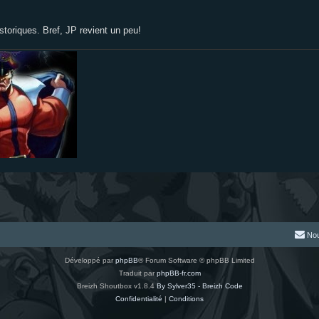
storiques. Bref, JP revient un peu!
Nou
Développé par
phpBB
® Forum Software © phpBB Limited
Traduit par
phpBB-fr.com
Breizh Shoutbox v1.8.4
By Sylver35 - Breizh Code
Confidentialité
|
Conditions