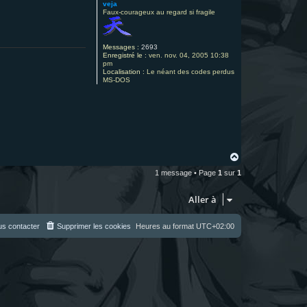
veja
Faux-courageux au regard si fragile
Messages :
2693
Enregistré le :
ven. nov. 04, 2005 10:38
pm
Localisation :
Le néant des codes perdus
MS-DOS
H
a
1 message • Page
1
sur
1
u
t
Aller à
s contacter
Supprimer les cookies
Heures au format
UTC+02:00