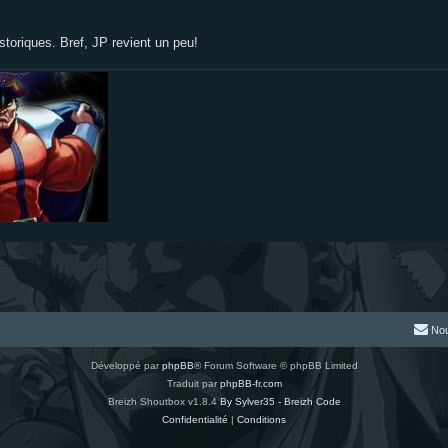
storiques. Bref, JP revient un peu!
Nou
Développé par
phpBB
® Forum Software © phpBB Limited
Traduit par
phpBB-fr.com
Breizh Shoutbox v1.8.4
By Sylver35 - Breizh Code
Confidentialité
|
Conditions