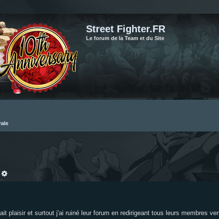
Street Fighter.FR
Le forum de la Team et du Site
rale
echercher
Recherche avancée
 plaisir et surtout j'ai ruiné leur forum en redirigeant tous leurs membres vers