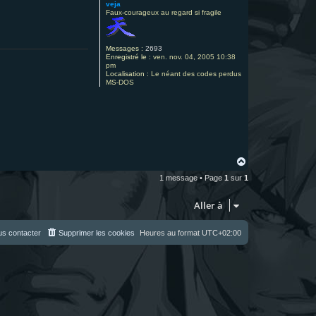
veja
Faux-courageux au regard si fragile
Messages :
2693
Enregistré le :
ven. nov. 04, 2005 10:38
pm
Localisation :
Le néant des codes perdus
MS-DOS
H
a
1 message • Page
1
sur
1
u
t
Aller à
s contacter
Supprimer les cookies
Heures au format
UTC+02:00