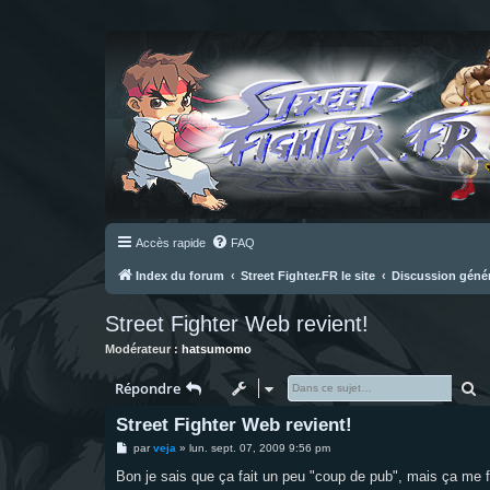
Accès rapide
FAQ
Index du forum
Street Fighter.FR le site
Discussion géné
Street Fighter Web revient!
Modérateur :
hatsumomo
R
Répondre
Street Fighter Web revient!
M
par
veja
»
lun. sept. 07, 2009 9:56 pm
e
s
Bon je sais que ça fait un peu "coup de pub", mais ça me fait
s