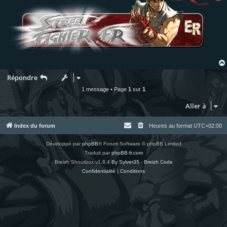
Répondre
1 message • Page
1
sur
1
Aller à
Index du forum
Heures au format
UTC+02:00
Développé par
phpBB
® Forum Software © phpBB Limited
Traduit par
phpBB-fr.com
Breizh Shoutbox v1.8.4
By Sylver35 - Breizh Code
Confidentialité
|
Conditions