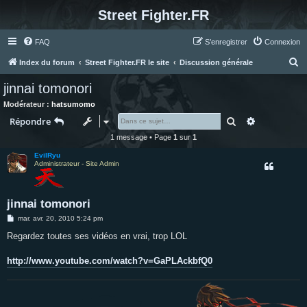
Street Fighter.FR
FAQ
S’enregistrer
Connexion
R
Index du forum
Street Fighter.FR le site
Discussion générale
e
jinnai tomonori
c
Modérateur :
hatsumomo
h
Rechercher
Recherche 
Répondre
e
1 message • Page
1
sur
1
r
EvilRyu
c
Administrateur - Site Admin
h
e
jinnai tomonori
r
M
mar. avr. 20, 2010 5:24 pm
e
s
Regardez toutes ses vidéos en vrai, trop LOL
s
a
g
http://www.youtube.com/watch?v=GaPLAckbfQ0
e