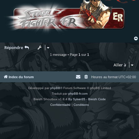
Répondre
1 message • Page
1
sur
1
Aller à
Index du forum
Heures au format
UTC+02:00
Développé par
phpBB
® Forum Software © phpBB Limited
Traduit par
phpBB-fr.com
Breizh Shoutbox v1.8.4
By Sylver35 - Breizh Code
Confidentialité
|
Conditions