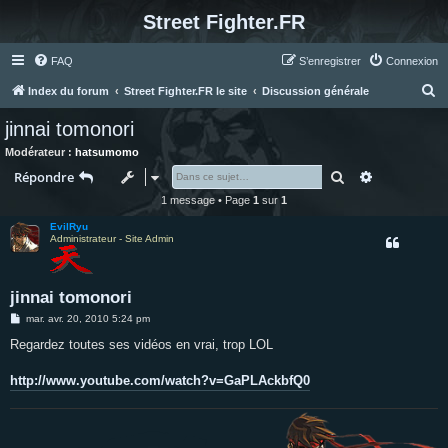
Street Fighter.FR
FAQ
S’enregistrer
Connexion
R
Index du forum
Street Fighter.FR le site
Discussion générale
e
jinnai tomonori
c
Modérateur :
hatsumomo
h
Rechercher
Recherche 
Répondre
e
1 message • Page
1
sur
1
r
EvilRyu
c
Administrateur - Site Admin
h
e
jinnai tomonori
r
M
mar. avr. 20, 2010 5:24 pm
e
s
Regardez toutes ses vidéos en vrai, trop LOL
s
a
g
http://www.youtube.com/watch?v=GaPLAckbfQ0
e