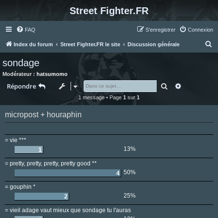
Street Fighter.FR
FAQ
S’enregistrer
Connexion
R
Index du forum
Street Fighter.FR le site
Discussion générale
e
sondage
c
Modérateur :
hatsumomo
h
Rechercher
Recherche 
Répondre
e
1 message • Page
1
sur
1
r
micropost + houraphin
c
h
e
= vie ***
13%
r
1
= pretty, pretty, pretty, pretty good **
50%
4
= gouphin *
25%
2
= vieil adage vaut mieux que sondage tu l'auras