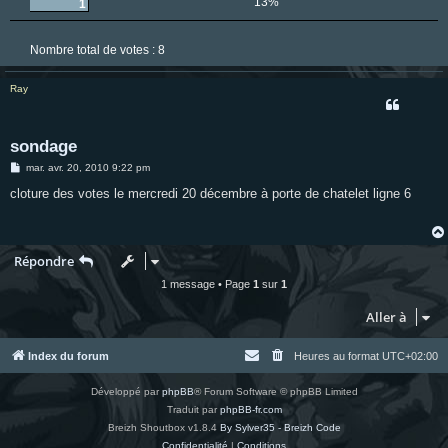
13%
1
Nombre total de votes :
8
Ray
sondage
M
mar. avr. 20, 2010 9:22 pm
e
s
cloture des votes le mercredi 20 décembre à porte de chatelet ligne 6
s
a
g
e
Répondre
1 message • Page
1
sur
1
Aller à
Index du forum
Heures au format
UTC+02:00
Développé par
phpBB
® Forum Software © phpBB Limited
Traduit par
phpBB-fr.com
Breizh Shoutbox v1.8.4
By Sylver35 - Breizh Code
Confidentialité
|
Conditions