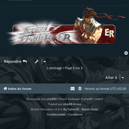
Répondre
1 message • Page
1
sur
1
Aller à
Index du forum
Heures au format
UTC+02:00
Développé par
phpBB
® Forum Software © phpBB Limited
Traduit par
phpBB-fr.com
Breizh Shoutbox v1.8.4
By Sylver35 - Breizh Code
Confidentialité
|
Conditions