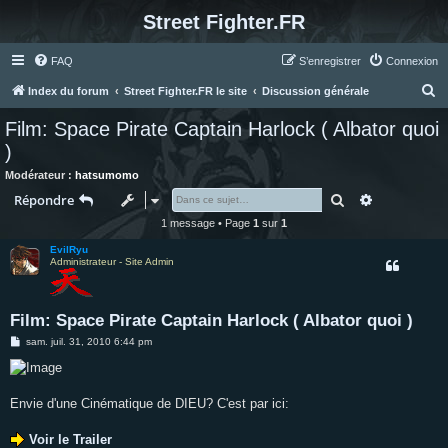
Street Fighter.FR
FAQ
S’enregistrer
Connexion
R
Index du forum
Street Fighter.FR le site
Discussion générale
e
Film: Space Pirate Captain Harlock ( Albator quoi
c
)
h
Modérateur :
hatsumomo
e
Rechercher
Recherche 
Répondre
r
1 message • Page
1
sur
1
c
EvilRyu
h
Administrateur - Site Admin
e
r
Film: Space Pirate Captain Harlock ( Albator quoi )
M
sam. juil. 31, 2010 6:44 pm
e
s
s
a
g
Envie d'une Cinématique de DIEU? C'est par ici:
e
Voir le Trailer